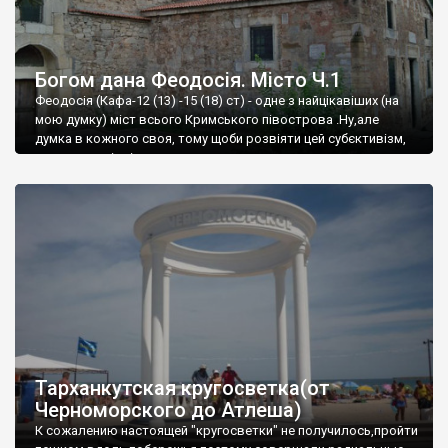
Богом дана Феодосія. Місто Ч.1
Феодосія (Кафа-12 (13) -15 (18) ст) - одне з найцікавіших (на
мою думку) міст всього Кримського півострова .Ну,але
думка в кожного своя, тому щоби розвіяти цей субєктивізм,
запрошую відвідати це
Тарханкутская кругосветка(от
Черноморского до Атлеша)
К сожалению настоящей "кругосветки" не получилось,пройти