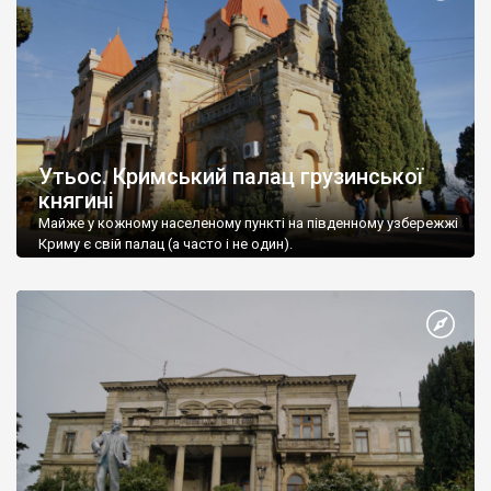
Утьос. Кримський палац грузинської
княгині
Майже у кожному населеному пункті на південному узбережжі
Криму є свій палац (а часто і не один).