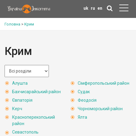
uk
ru
en
Головна
>
Крим
Крим
Алушта
Сімферопольський район
Бахчисарайський район
Судак
Євпаторія
Феодосія
Керч
Чорноморський район
Красноперекопський
Ялта
район
Севастополь