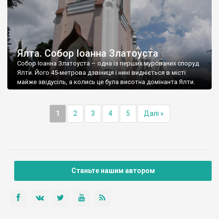
Ялта. Собор Іоанна Златоуста
Собор Іоанна Златоуста – одна із перших мурованих споруд
Ялти. Його 45-метрова дзвіниця і нині видніється в місті
майже звідусіль, а колись це була висотна домінанта Ялти.
1
2
3
4
5
Далі »
Станьте нашим автором