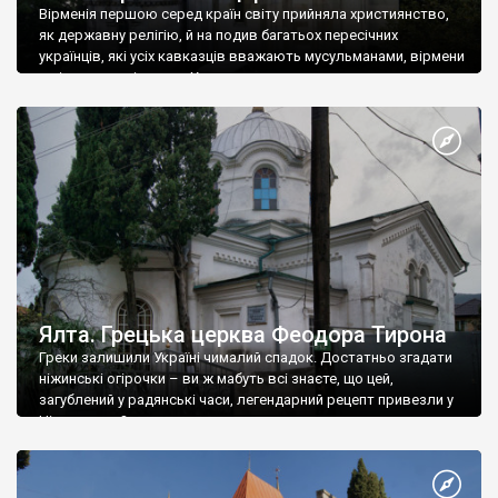
Вірменія першою серед країн світу прийняла християнство,
як державну релігію, й на подив багатьох пересічних
українців, які усіх кавказців вважають мусульманами, вірмени
є відданими вірянами Христа
Ялта. Грецька церква Феодора Тирона
Греки залишили Україні чималий спадок. Достатньо згадати
ніжинські огірочки – ви ж мабуть всі знаєте, що цей,
загублений у радянські часи, легендарний рецепт привезли у
Ніжин греки?