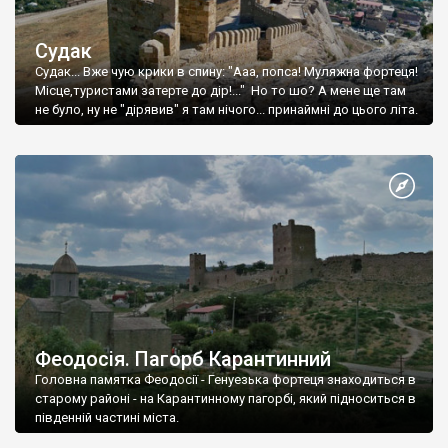
Судак
Судак... Вже чую крики в спину: "Ааа, попса! Муляжна фортеця!
Місце,туристами затерте до дір!..." Но то шо? А мене ще там
не було, ну не "дірявив" я там нічого... принаймні до цього літа.
Феодосія. Пагорб Карантинний
Головна памятка Феодосії - Генуезька фортеця знаходиться в
старому районі - на Карантинному пагорбі, який підноситься в
південній частині міста.