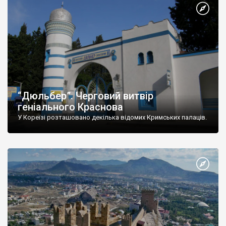
“Дюльбер”. Черговий витвір
геніального Краснова
У Кореїзі розташовано декілька відомих Кримських палаців.