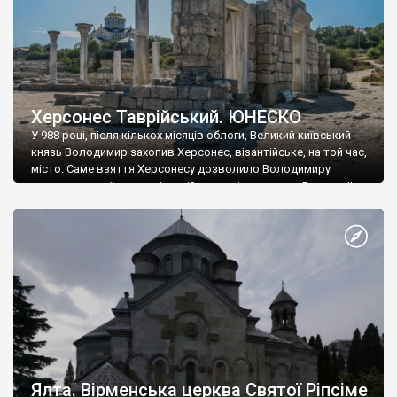
Херсонес Таврійський. ЮНЕСКО
У 988 році, після кількох місяців облоги, Великий київський
князь Володимир захопив Херсонес, візантійське, на той час,
місто. Саме взяття Херсонесу дозволило Володимиру
диктувати свої умови візантійському імператору Василю ІІ, та
одружитися з його дочкою Ганною. Цього ж року, в
Херсонесі Володимир-язичник, став Василем-християнином.
А потім було Хрещення Русі. На честь Херсонесу Таврійського
названо місто […]
Ялта. Вірменська церква Святої Ріпсіме