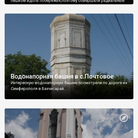
пешком вдоль побережья,поэтому совершали радиальные
вылазки из Оленевки.
Водонапорная башня в с.Почтовое
Интересную водонапорную башню посмотрели по дороге из
Симферополя в Бахчисарай.