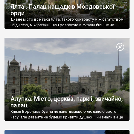
Ялта . Палац нащадків Мордовської
орди
Дивне місто все таки Ялта. Такого контрасту між багатством
і бідністю, між розкішшю і розрухою в Україні більше не
знайдеш.
Алупка. Місто, церква, парк і, звичайно,
палац
Князь Воронцов був чи не найвідомішою людиною свого
часу, але давайте не будемо кривити душею – чи знали ви це
прізвище до відвідин Алупки? Мабуть все таки ні.