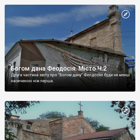
Богом дана Феодосія. Місто Ч.2
Друга частина звіту про "Богом дану" Феодосію буде не менш
насиченою ніж перша.