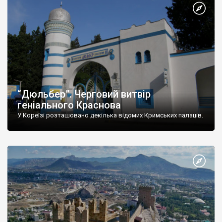
“Дюльбер”. Черговий витвір
геніального Краснова
У Кореїзі розташовано декілька відомих Кримських палаців.