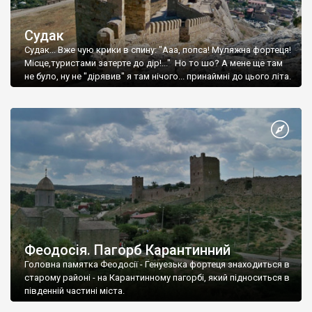
Судак
Судак... Вже чую крики в спину: "Ааа, попса! Муляжна фортеця!
Місце,туристами затерте до дір!..." Но то шо? А мене ще там
не було, ну не "дірявив" я там нічого... принаймні до цього літа.
Феодосія. Пагорб Карантинний
Головна памятка Феодосії - Генуезька фортеця знаходиться в
старому районі - на Карантинному пагорбі, який підноситься в
південній частині міста.