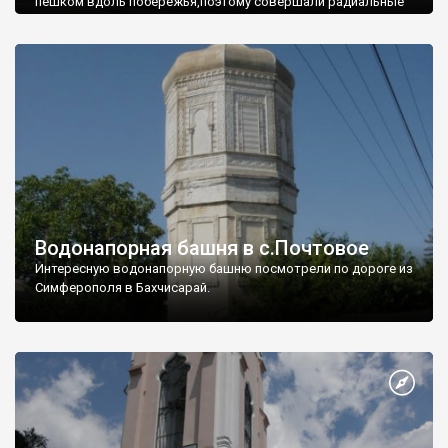
пешком вдоль побережья,поэтому совершали радиальные
вылазки из Оленевки.
Водонапорная башня в с.Почтовое
Интересную водонапорную башню посмотрели по дороге из
Симферополя в Бахчисарай.