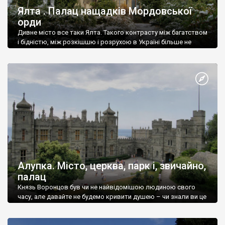
Ялта . Палац нащадків Мордовської
орди
Дивне місто все таки Ялта. Такого контрасту між багатством
і бідністю, між розкішшю і розрухою в Україні більше не
знайдеш.
Алупка. Місто, церква, парк і, звичайно,
палац
Князь Воронцов був чи не найвідомішою людиною свого
часу, але давайте не будемо кривити душею – чи знали ви це
прізвище до відвідин Алупки? Мабуть все таки ні.