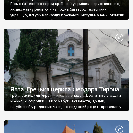
Вірменія першою серед країн світу прийняла християнство,
як державну релігію, й на подив багатьох пересічних
українців, які усіх кавказців вважають мусульманами, вірмени
є відданими вірянами Христа
Ялта. Грецька церква Феодора Тирона
Греки залишили Україні чималий спадок. Достатньо згадати
ніжинські огірочки – ви ж мабуть всі знаєте, що цей,
загублений у радянські часи, легендарний рецепт привезли у
Ніжин греки?