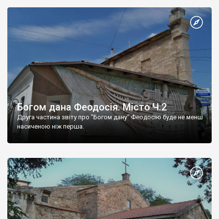
Богом дана Феодосія. Місто Ч.2
Друга частина звіту про "Богом дану" Феодосію буде не менш
насиченою ніж перша.