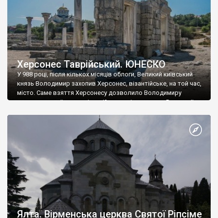
Херсонес Таврійський. ЮНЕСКО
У 988 році, після кількох місяців облоги, Великий київський
князь Володимир захопив Херсонес, візантійське, на той час,
місто. Саме взяття Херсонесу дозволило Володимиру
диктувати свої умови візантійському імператору Василю ІІ, та
одружитися з його дочкою Ганною. Цього ж року, в
Херсонесі Володимир-язичник, став Василем-християнином.
А потім було Хрещення Русі. На честь Херсонесу Таврійського
названо місто […]
Ялта. Вірменська церква Святої Ріпсіме