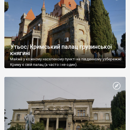
Утьос. Кримський палац грузинської
княгині
Майже у кожному населеному пункті на південному узбережжі
Криму є свій палац (а часто і не один).