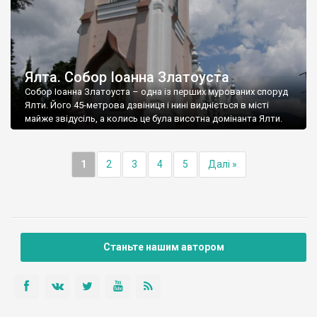
Ялта. Собор Іоанна Златоуста
Собор Іоанна Златоуста – одна із перших мурованих споруд
Ялти. Його 45-метрова дзвіниця і нині видніється в місті
майже звідусіль, а колись це була висотна домінанта Ялти.
1
2
3
4
5
Далі »
Станьте нашим автором