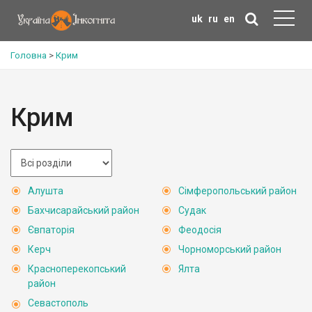
uk
ru
en
Головна
>
Крим
Крим
Алушта
Сімферопольський район
Бахчисарайський район
Судак
Євпаторія
Феодосія
Керч
Чорноморський район
Красноперекопський
Ялта
район
Севастополь