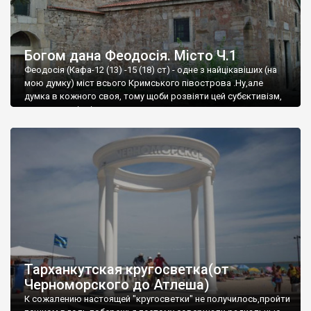
Богом дана Феодосія. Місто Ч.1
Феодосія (Кафа-12 (13) -15 (18) ст) - одне з найцікавіших (на
мою думку) міст всього Кримського півострова .Ну,але
думка в кожного своя, тому щоби розвіяти цей субєктивізм,
запрошую відвідати це
Тарханкутская кругосветка(от
Черноморского до Атлеша)
К сожалению настоящей "кругосветки" не получилось,пройти