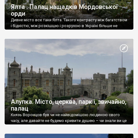
Ялта . Палац нащадків Мордовської
орди
Дивне місто все таки Ялта. Такого контрасту між багатством
і бідністю, між розкішшю і розрухою в Україні більше не
знайдеш.
Алупка. Місто, церква, парк і, звичайно,
палац
Князь Воронцов був чи не найвідомішою людиною свого
часу, але давайте не будемо кривити душею – чи знали ви це
прізвище до відвідин Алупки? Мабуть все таки ні.