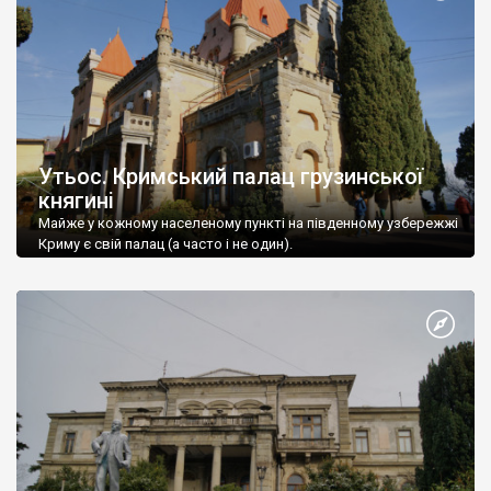
Утьос. Кримський палац грузинської
княгині
Майже у кожному населеному пункті на південному узбережжі
Криму є свій палац (а часто і не один).