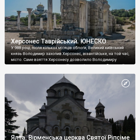
Херсонес Таврійський. ЮНЕСКО
У 988 році, після кількох місяців облоги, Великий київський
князь Володимир захопив Херсонес, візантійське, на той час,
місто. Саме взяття Херсонесу дозволило Володимиру
диктувати свої умови візантійському імператору Василю ІІ, та
одружитися з його дочкою Ганною. Цього ж року, в
Херсонесі Володимир-язичник, став Василем-християнином.
А потім було Хрещення Русі. На честь Херсонесу Таврійського
названо місто […]
Ялта. Вірменська церква Святої Ріпсіме