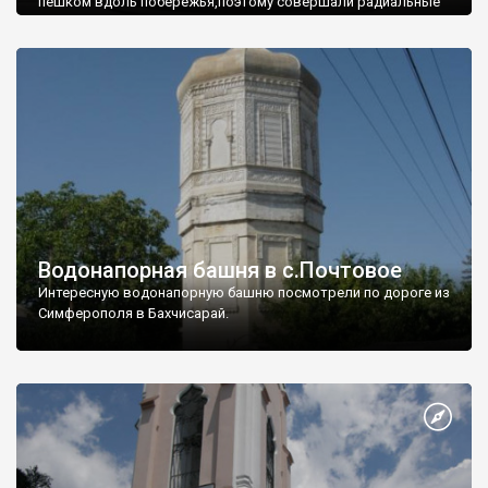
пешком вдоль побережья,поэтому совершали радиальные
вылазки из Оленевки.
Водонапорная башня в с.Почтовое
Интересную водонапорную башню посмотрели по дороге из
Симферополя в Бахчисарай.