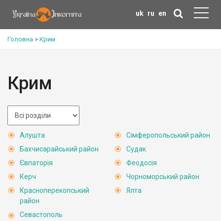
uk
ru
en
Головна
>
Крим
Крим
Алушта
Сімферопольський район
Бахчисарайський район
Судак
Євпаторія
Феодосія
Керч
Чорноморський район
Красноперекопський
Ялта
район
Севастополь