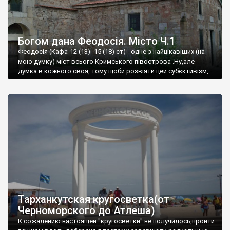
Богом дана Феодосія. Місто Ч.1
Феодосія (Кафа-12 (13) -15 (18) ст) - одне з найцікавіших (на
мою думку) міст всього Кримського півострова .Ну,але
думка в кожного своя, тому щоби розвіяти цей субєктивізм,
запрошую відвідати це
Тарханкутская кругосветка(от
Черноморского до Атлеша)
К сожалению настоящей "кругосветки" не получилось,пройти