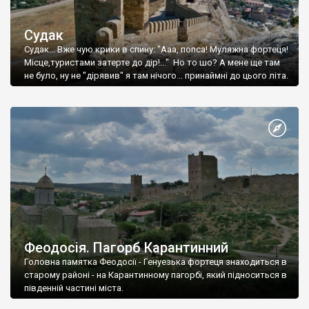
Судак
Судак... Вже чую крики в спину: "Ааа, попса! Муляжна фортеця!
Місце,туристами затерте до дір!..." Но то шо? А мене ще там
не було, ну не "дірявив" я там нічого... принаймні до цього літа.
Феодосія. Пагорб Карантинний
Головна памятка Феодосії - Генуезька фортеця знаходиться в
старому районі - на Карантинному пагорбі, який підноситься в
південній частині міста.