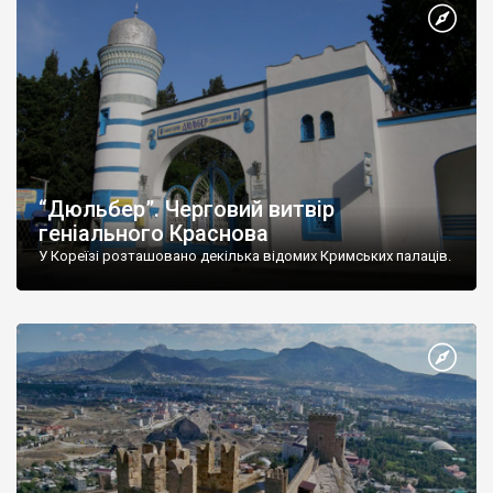
“Дюльбер”. Черговий витвір
геніального Краснова
У Кореїзі розташовано декілька відомих Кримських палаців.