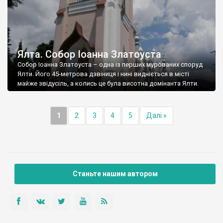
Ялта. Собор Іоанна Златоуста
Собор Іоанна Златоуста – одна із перших мурованих споруд
Ялти. Його 45-метрова дзвіниця і нині видніється в місті
майже звідусіль, а колись це була висотна домінанта Ялти.
1
2
3
4
5
Далі »
Станьте нашим автором