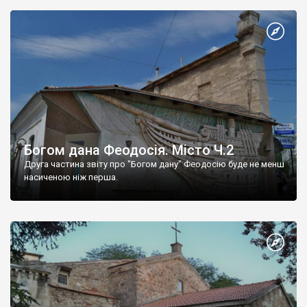
Богом дана Феодосія. Місто Ч.2
Друга частина звіту про "Богом дану" Феодосію буде не менш
насиченою ніж перша.