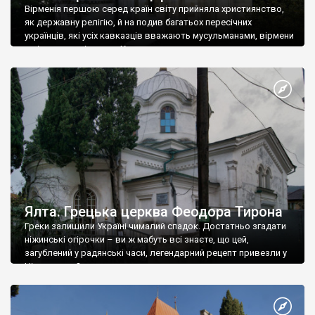
Вірменія першою серед країн світу прийняла християнство,
як державну релігію, й на подив багатьох пересічних
українців, які усіх кавказців вважають мусульманами, вірмени
є відданими вірянами Христа
Ялта. Грецька церква Феодора Тирона
Греки залишили Україні чималий спадок. Достатньо згадати
ніжинські огірочки – ви ж мабуть всі знаєте, що цей,
загублений у радянські часи, легендарний рецепт привезли у
Ніжин греки?