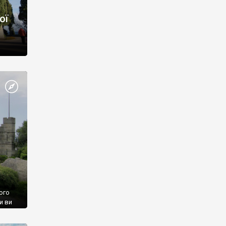
ої
ого
и ви