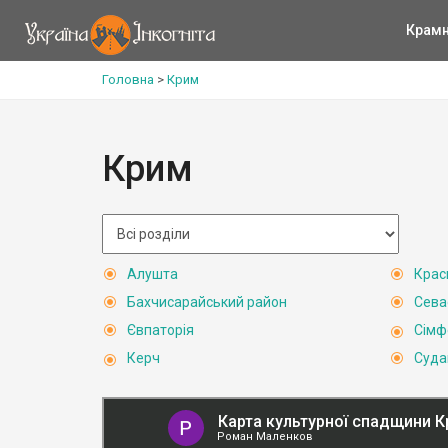
Крам
Головна
>
Крим
Крим
Алушта
Крас
Бахчисарайський район
Сева
Євпаторія
Сімф
Керч
Суда