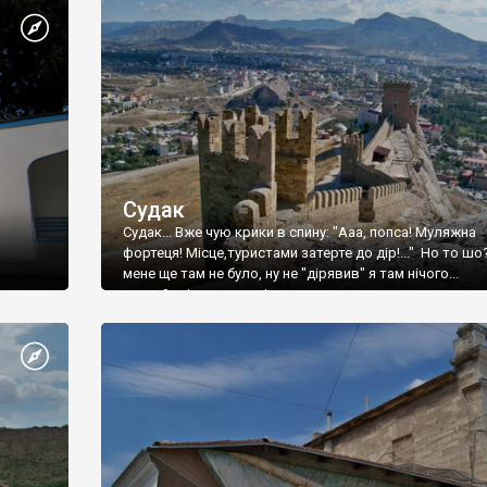
Судак
Судак... Вже чую крики в спину: "Ааа, попса! Муляжна
фортеця! Місце,туристами затерте до дір!..." Но то шо
мене ще там не було, ну не "дірявив" я там нічого...
принаймні до цього літа.