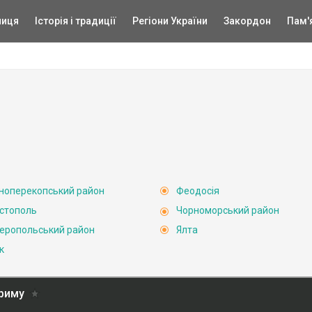
ниця
Історія і традиції
Регіони України
Закордон
Пам'
ноперекопський район
Феодосія
стополь
Чорноморський район
еропольський район
Ялта
к