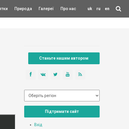
ятки
Природа
Галереї
Про нас
uk
ru
en
Станьте нашим автором
Підтримати сайт
Вхід