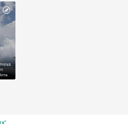
споруд
ті
Ялти.
та”