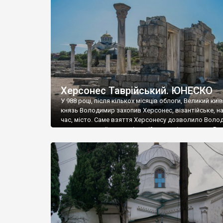
музею «Новгородський музей-заповідник» сотні арт
візантійської доби. Раритети викрадені з фондів об’
культурної спадщини ЮНЕСКО «Херсонеса Таврійсько
Офіційно – на виставку «Золото Візантії», але експер
влада в Україні вважають це лише […]
Херсонес Таврійський. ЮНЕСКО
У 988 році, після кількох місяців облоги, Великий киї
князь Володимир захопив Херсонес, візантійське, на
час, місто. Саме взяття Херсонесу дозволило Воло
диктувати свої умови візантійському імператору Вас
та одружитися з його дочкою Ганною. Цього ж року,
Херсонесі Володимир-язичник, став Василем-
християнином. А потім було Хрещення Русі. На честь
Херсонесу Таврійського названо місто […]