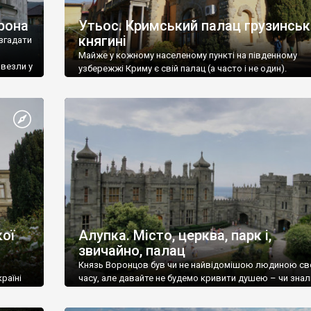
рона
Утьос. Кримський палац грузинськ
княгині
згадати
Майже у кожному населеному пункті на південному
ивезли у
узбережжі Криму є свій палац (а часто і не один).
ої
Алупка. Місто, церква, парк і,
звичайно, палац
Князь Воронцов був чи не найвідомішою людиною св
раїні
часу, але давайте не будемо кривити душею – чи знал
це прізвище до відвідин Алупки? Мабуть все таки ні.