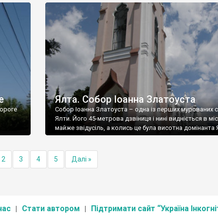
е
Ялта. Собор Іоанна Златоуста
ороге
Собор Іоанна Златоуста – одна із перших мурованих 
Ялти. Його 45-метрова дзвіниця і нині видніється в міс
майже звідусіль, а колись це була висотна домінанта 
2
3
4
5
Далі »
нас
Стати автором
Підтримати сайт “Україна Інкогні