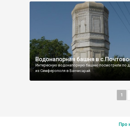
Водонапорная башня в с.Почтово
Интересную водонапорную башню посмотрели по д
из Симферополя в Бахчисарай.
1
Про 