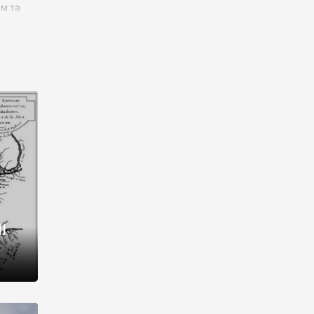
им та
ора і
є
го типу,
ей-
рний
ста:
 райони
від 2
I
і,
рукти,
 котрі