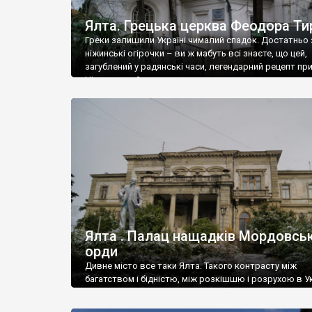
Ялта. Грецька церква Феодора Ти
Греки залишили Україні чималий спадок. Достатньо 
ніжинські огірочки – ви ж мабуть всі знаєте, що цей,
загублений у радянські часи, легендарний рецепт пр
Ніжин греки?
Ялта . Палац нащадків Мордовськ
орди
Дивне місто все таки Ялта. Такого контрасту між
багатством і бідністю, між розкішшю і розрухою в Ук
більше не знайдеш.