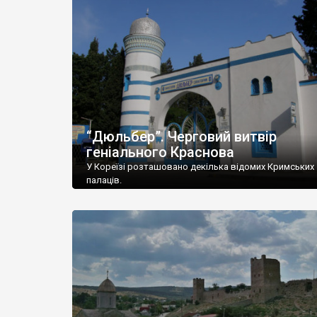
“Дюльбер”. Черговий витвір
геніального Краснова
У Кореїзі розташовано декілька відомих Кримських
палаців.