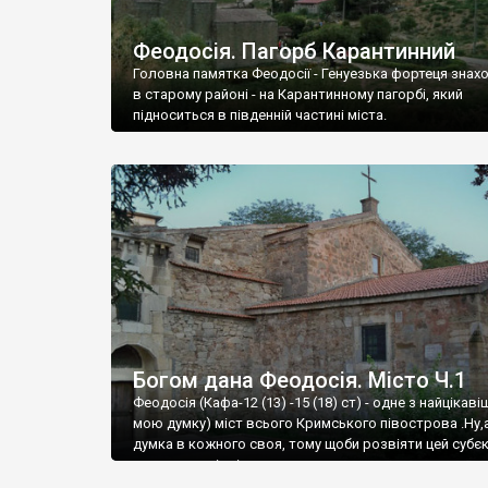
Феодосія. Пагорб Карантинний
Головна памятка Феодосії - Генуезька фортеця знах
в старому районі - на Карантинному пагорбі, який
підноситься в південній частині міста.
Богом дана Феодосія. Місто Ч.1
Феодосія (Кафа-12 (13) -15 (18) ст) - одне з найцікаві
мою думку) міст всього Кримського півострова .Ну,
думка в кожного своя, тому щоби розвіяти цей субєк
запрошую відвідати це