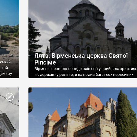
ефактів
називаються «повстяками» (postaki)…” “Вино. Крим
єкту
виробляє відмінне вино і його вдосталь: воно все ду
го».
легке біле і дуже […]
ти та
Ялта. Вірменська церква Святої
Ріпсіме
вський
 той
Вірменія першою серед країн світу прийняла христия
димиру
як державну релігію, й на подив багатьох пересічних
илю ІІ,
українців, які усіх кавказців вважають мусульманами,
 в
вірмени є відданими вірянами Христа