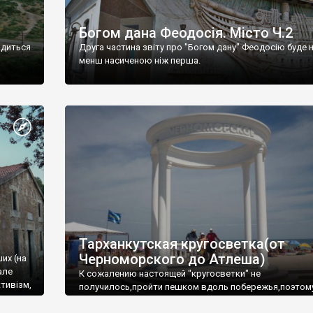
Богом дана Феодосія. Місто Ч.2
одиться
Друга частина звіту про "Богом дану" Феодосію буде 
менш насиченою ніж перша.
Тарханкутская кругосветка(от
Черноморского до Атлеша)
ших (на
але
К сожалению настоящей "кругосветки" не
тивізм,
получилось,пройти пешком вдоль побережья,поэтом
совершали радиальные вылазки из Оленевки.