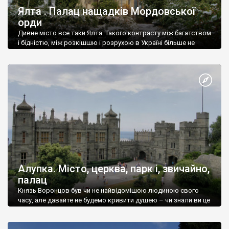
Ялта . Палац нащадків Мордовської
орди
Дивне місто все таки Ялта. Такого контрасту між багатством
і бідністю, між розкішшю і розрухою в Україні більше не
знайдеш.
Алупка. Місто, церква, парк і, звичайно,
палац
Князь Воронцов був чи не найвідомішою людиною свого
часу, але давайте не будемо кривити душею – чи знали ви це
прізвище до відвідин Алупки? Мабуть все таки ні.