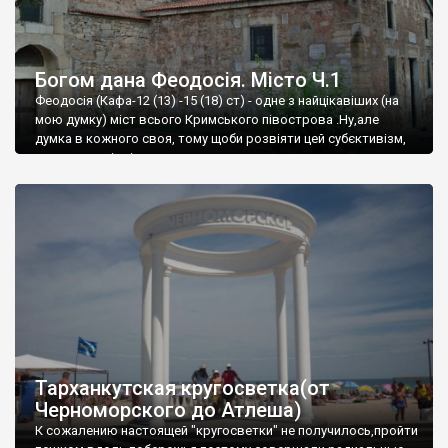
Богом дана Феодосія. Місто Ч.1
Феодосія (Кафа-12 (13) -15 (18) ст) - одне з найцікавіших (на
мою думку) міст всього Кримського півострова .Ну,але
думка в кожного своя, тому щоби розвіяти цей субєктивізм,
запрошую відвідати це
Тарханкутская кругосветка(от
Черноморского до Атлеша)
К сожалению настоящей "кругосветки" не получилось,пройти