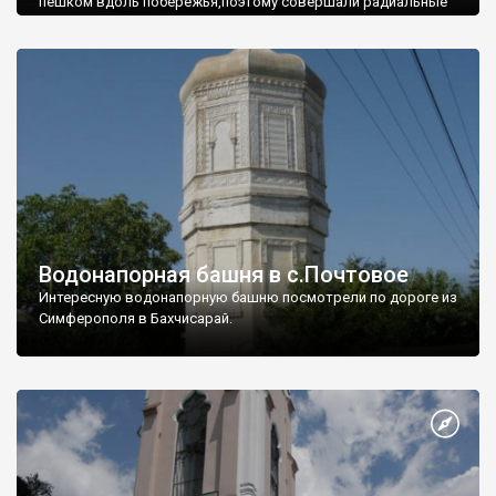
пешком вдоль побережья,поэтому совершали радиальные
вылазки из Оленевки.
Водонапорная башня в с.Почтовое
Интересную водонапорную башню посмотрели по дороге из
Симферополя в Бахчисарай.