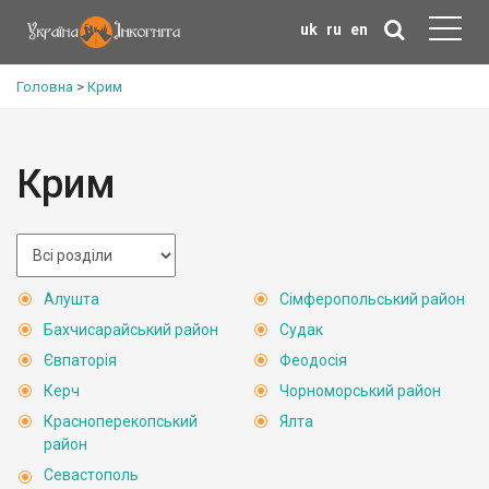
uk
ru
en
Головна
>
Крим
Крим
Алушта
Сімферопольський район
Бахчисарайський район
Судак
Євпаторія
Феодосія
Керч
Чорноморський район
Красноперекопський
Ялта
район
Севастополь