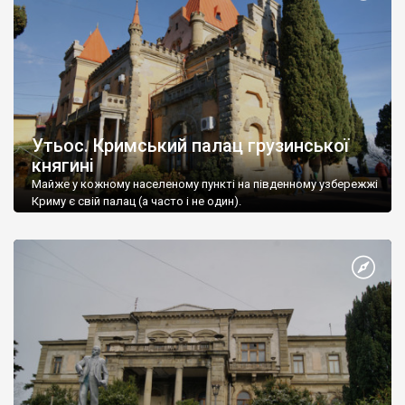
Утьос. Кримський палац грузинської
княгині
Майже у кожному населеному пункті на південному узбережжі
Криму є свій палац (а часто і не один).