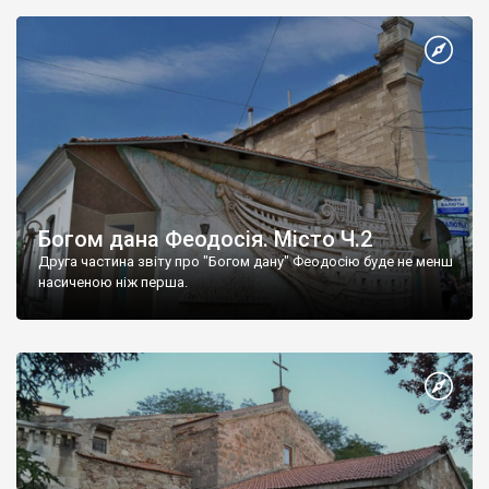
Богом дана Феодосія. Місто Ч.2
Друга частина звіту про "Богом дану" Феодосію буде не менш
насиченою ніж перша.