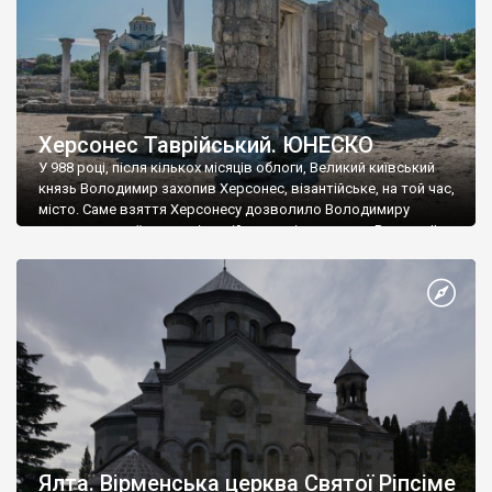
Херсонес Таврійський. ЮНЕСКО
У 988 році, після кількох місяців облоги, Великий київський
князь Володимир захопив Херсонес, візантійське, на той час,
місто. Саме взяття Херсонесу дозволило Володимиру
диктувати свої умови візантійському імператору Василю ІІ, та
одружитися з його дочкою Ганною. Цього ж року, в
Херсонесі Володимир-язичник, став Василем-християнином.
А потім було Хрещення Русі. На честь Херсонесу Таврійського
названо місто […]
Ялта. Вірменська церква Святої Ріпсіме