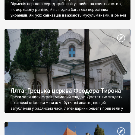
Вірменія першою серед країн світу прийняла християнство,
як державну релігію, й на подив багатьох пересічних
українців, які усіх кавказців вважають мусульманами, вірмени
є відданими вірянами Христа
Ялта. Грецька церква Феодора Тирона
Греки залишили Україні чималий спадок. Достатньо згадати
ніжинські огірочки – ви ж мабуть всі знаєте, що цей,
загублений у радянські часи, легендарний рецепт привезли у
Ніжин греки?