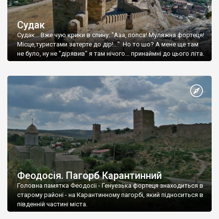
Судак
Судак... Вже чую крики в спину: "Ааа, попса! Муляжна фортеця!
Місце,туристами затерте до дір!..." Но то шо? А мене ще там
не було, ну не "дірявив" я там нічого... принаймні до цього літа.
Феодосія. Пагорб Карантинний
Головна памятка Феодосії - Генуезька фортеця знаходиться в
старому районі - на Карантинному пагорбі, який підноситься в
південній частині міста.