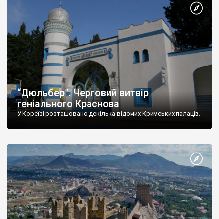
“Дюльбер”. Черговий витвір
геніального Краснова
У Кореїзі розташовано декілька відомих Кримських палаців.