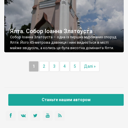
Ялта. Собор Іоанна Златоуста
Собор Іоанна Златоуста – одна із перших мурованих споруд
Ялти. Його 45-метрова дзвіниця і нині видніється в місті
майже звідусіль, а колись це була висотна домінанта Ялти.
1
2
3
4
5
Далі »
Станьте нашим автором