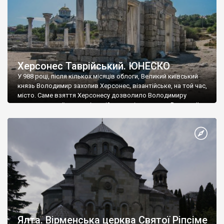
Херсонес Таврійський. ЮНЕСКО
У 988 році, після кількох місяців облоги, Великий київський
князь Володимир захопив Херсонес, візантійське, на той час,
місто. Саме взяття Херсонесу дозволило Володимиру
диктувати свої умови візантійському імператору Василю ІІ, та
одружитися з його дочкою Ганною. Цього ж року, в
Херсонесі Володимир-язичник, став Василем-християнином.
А потім було Хрещення Русі. На честь Херсонесу Таврійського
названо місто […]
Ялта. Вірменська церква Святої Ріпсіме