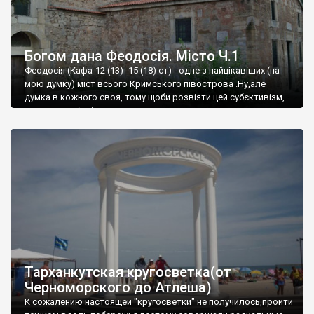
Богом дана Феодосія. Місто Ч.1
Феодосія (Кафа-12 (13) -15 (18) ст) - одне з найцікавіших (на
мою думку) міст всього Кримського півострова .Ну,але
думка в кожного своя, тому щоби розвіяти цей субєктивізм,
запрошую відвідати це
Тарханкутская кругосветка(от
Черноморского до Атлеша)
К сожалению настоящей "кругосветки" не получилось,пройти