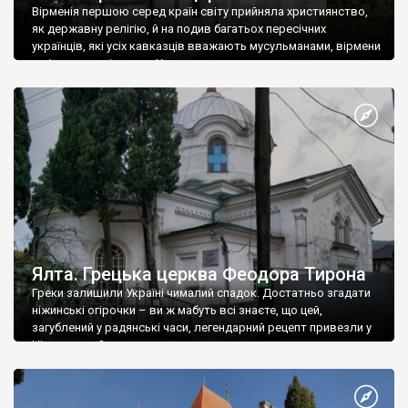
Вірменія першою серед країн світу прийняла християнство,
як державну релігію, й на подив багатьох пересічних
українців, які усіх кавказців вважають мусульманами, вірмени
є відданими вірянами Христа
Ялта. Грецька церква Феодора Тирона
Греки залишили Україні чималий спадок. Достатньо згадати
ніжинські огірочки – ви ж мабуть всі знаєте, що цей,
загублений у радянські часи, легендарний рецепт привезли у
Ніжин греки?