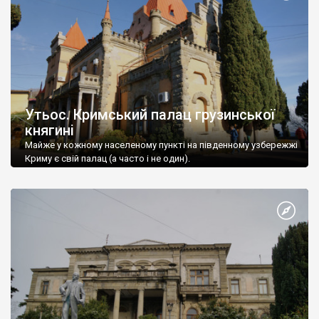
Утьос. Кримський палац грузинської
княгині
Майже у кожному населеному пункті на південному узбережжі
Криму є свій палац (а часто і не один).