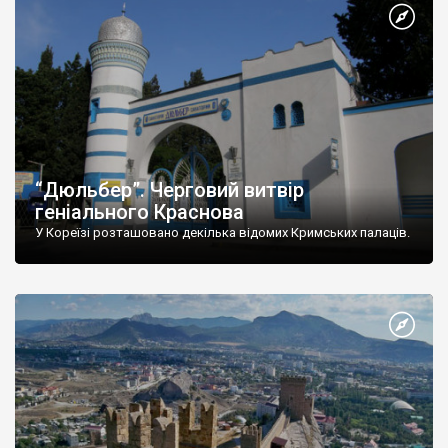
“Дюльбер”. Черговий витвір
геніального Краснова
У Кореїзі розташовано декілька відомих Кримських палаців.