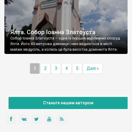
Ялта. Собор Іоанна Златоуста
Собор Іоанна Златоуста – одна із перших мурованих споруд
Ялти. Його 45-метрова дзвіниця і нині видніється в місті
майже звідусіль, а колись це була висотна домінанта Ялти.
1
2
3
4
5
Далі »
Станьте нашим автором