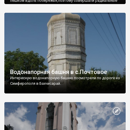
пешком вдоль побережья,поэтому совершали радиальные
вылазки из Оленевки.
Водонапорная башня в с.Почтовое
Интересную водонапорную башню посмотрели по дороге из
Симферополя в Бахчисарай.