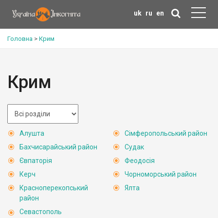
uk
ru
en
Головна
>
Крим
Крим
Алушта
Сімферопольський район
Бахчисарайський район
Судак
Євпаторія
Феодосія
Керч
Чорноморський район
Красноперекопський
Ялта
район
Севастополь