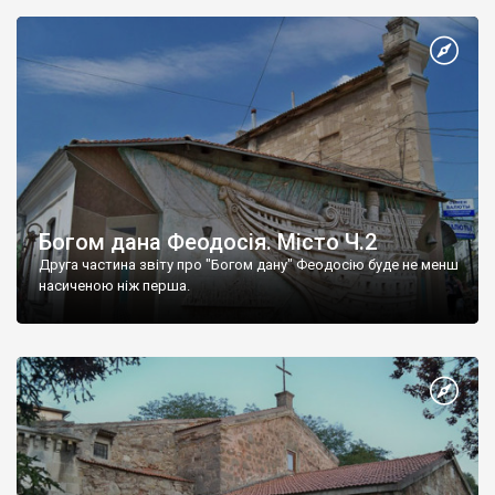
Богом дана Феодосія. Місто Ч.2
Друга частина звіту про "Богом дану" Феодосію буде не менш
насиченою ніж перша.