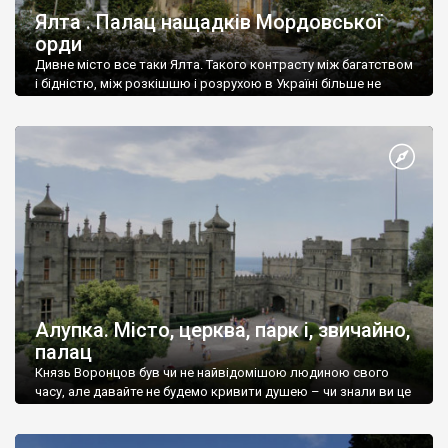
Ялта . Палац нащадків Мордовської
орди
Дивне місто все таки Ялта. Такого контрасту між багатством
і бідністю, між розкішшю і розрухою в Україні більше не
знайдеш.
Алупка. Місто, церква, парк і, звичайно,
палац
Князь Воронцов був чи не найвідомішою людиною свого
часу, але давайте не будемо кривити душею – чи знали ви це
прізвище до відвідин Алупки? Мабуть все таки ні.