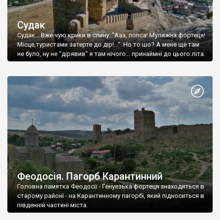
Судак
Судак... Вже чую крики в спину: "Ааа, попса! Муляжна фортеця!
Місце,туристами затерте до дір!..." Но то шо? А мене ще там
не було, ну не "дірявив" я там нічого... принаймні до цього літа.
Феодосія. Пагорб Карантинний
Головна памятка Феодосії - Генуезька фортеця знаходиться в
старому районі - на Карантинному пагорбі, який підноситься в
південній частині міста.