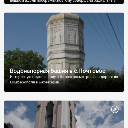
пешком вдоль побережья,поэтому совершали радиальные
вылазки из Оленевки.
Водонапорная башня в с.Почтовое
Интересную водонапорную башню посмотрели по дороге из
Симферополя в Бахчисарай.