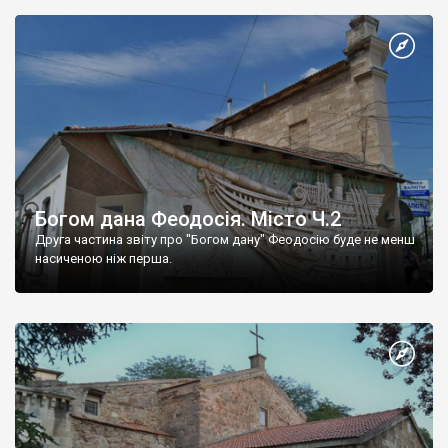
Богом дана Феодосія. Місто Ч.2
Друга частина звіту про "Богом дану" Феодосію буде не менш
насиченою ніж перша.