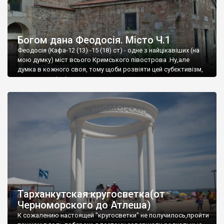
Богом дана Феодосія. Місто Ч.1
Феодосія (Кафа-12 (13) -15 (18) ст) - одне з найцікавіших (на
мою думку) міст всього Кримського півострова .Ну,але
думка в кожного своя, тому щоби розвіяти цей субєктивізм,
запрошую відвідати це
Тарханкутская кругосветка(от
Черноморского до Атлеша)
К сожалению настоящей "кругосветки" не получилось,пройти