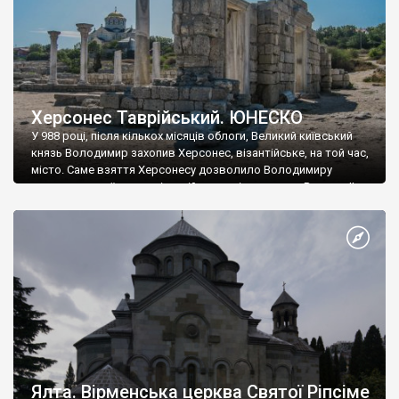
Херсонес Таврійський. ЮНЕСКО
У 988 році, після кількох місяців облоги, Великий київський
князь Володимир захопив Херсонес, візантійське, на той час,
місто. Саме взяття Херсонесу дозволило Володимиру
диктувати свої умови візантійському імператору Василю ІІ, та
одружитися з його дочкою Ганною. Цього ж року, в
Херсонесі Володимир-язичник, став Василем-християнином.
А потім було Хрещення Русі. На честь Херсонесу Таврійського
названо місто […]
Ялта. Вірменська церква Святої Ріпсіме