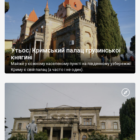
Утьос. Кримський палац грузинської
княгині
Майже у кожному населеному пункті на південному узбережжі
Криму є свій палац (а часто і не один).