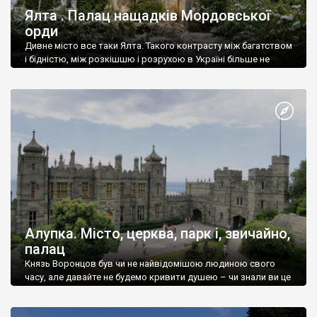
Ялта . Палац нащадків Мордовської
орди
Дивне місто все таки Ялта. Такого контрасту між багатством
і бідністю, між розкішшю і розрухою в Україні більше не
знайдеш.
Алупка. Місто, церква, парк і, звичайно,
палац
Князь Воронцов був чи не найвідомішою людиною свого
часу, але давайте не будемо кривити душею – чи знали ви це
прізвище до відвідин Алупки? Мабуть все таки ні.