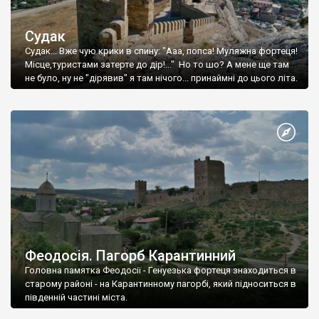
Судак
Судак... Вже чую крики в спину: "Ааа, попса! Муляжна фортеця!
Місце,туристами затерте до дір!..." Но то шо? А мене ще там
не було, ну не "дірявив" я там нічого... принаймні до цього літа.
Феодосія. Пагорб Карантинний
Головна памятка Феодосії - Генуезька фортеця знаходиться в
старому районі - на Карантинному пагорбі, який підноситься в
південній частині міста.