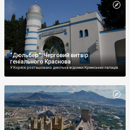
“Дюльбер”. Черговий витвір
геніального Краснова
У Кореїзі розташовано декілька відомих Кримських палаців.