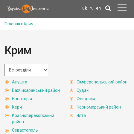
uk
ru
en
Головна
>
Крим
Крим
Алушта
Сімферопольський район
Бахчисарайський район
Судак
Євпаторія
Феодосія
Керч
Чорноморський район
Красноперекопський
Ялта
район
Севастополь