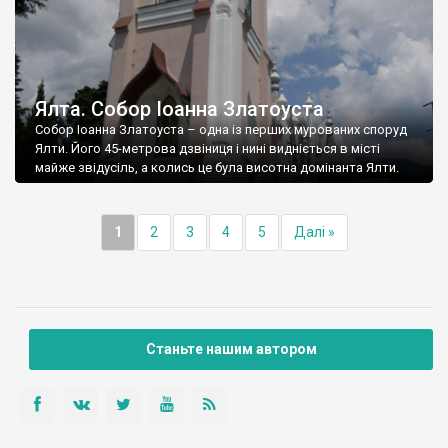
Ялта. Собор Іоанна Златоуста
Собор Іоанна Златоуста – одна із перших мурованих споруд
Ялти. Його 45-метрова дзвіниця і нині видніється в місті
майже звідусіль, а колись це була висотна домінанта Ялти.
1
2
3
4
5
Далі »
Станьте нашим автором