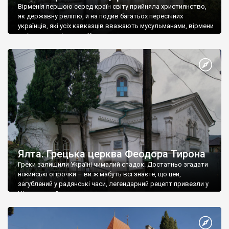
Вірменія першою серед країн світу прийняла християнство,
як державну релігію, й на подив багатьох пересічних
українців, які усіх кавказців вважають мусульманами, вірмени
є відданими вірянами Христа
Ялта. Грецька церква Феодора Тирона
Греки залишили Україні чималий спадок. Достатньо згадати
ніжинські огірочки – ви ж мабуть всі знаєте, що цей,
загублений у радянські часи, легендарний рецепт привезли у
Ніжин греки?