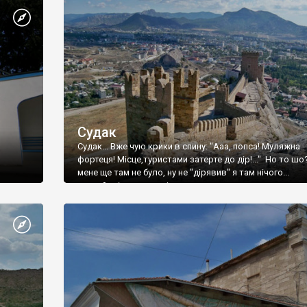
Судак
Судак... Вже чую крики в спину: "Ааа, попса! Муляжна
фортеця! Місце,туристами затерте до дір!..." Но то шо
мене ще там не було, ну не "дірявив" я там нічого...
принаймні до цього літа.