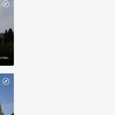
же
нство,