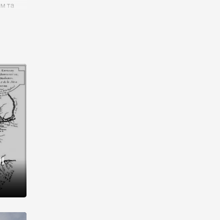
им та
ора і
є
го типу,
ей-
рний
ста:
 райони
від 2
I
і,
рукти,
 котрі