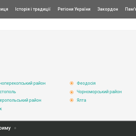
ниця
Історія і традиції
Регіони України
Закордон
Пам'
ноперекопський район
Феодосія
стополь
Чорноморський район
еропольський район
Ялта
к