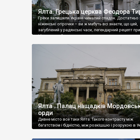
Ялта. Грецька церква Феодора Ти
Греки залишили Україні чималий спадок. Достатньо 
ніжинські огірочки – ви ж мабуть всі знаєте, що цей,
загублений у радянські часи, легендарний рецепт пр
Ніжин греки?
Ялта . Палац нащадків Мордовськ
орди
Дивне місто все таки Ялта. Такого контрасту між
багатством і бідністю, між розкішшю і розрухою в Ук
більше не знайдеш.