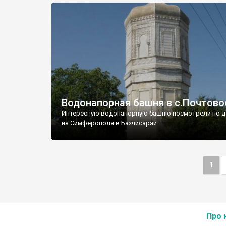
Водонапорная башня в с.Почтово
Интересную водонапорную башню посмотрели по д
из Симферополя в Бахчисарай.
1
Про 