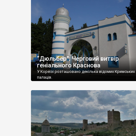
“Дюльбер”. Черговий витвір
геніального Краснова
У Кореїзі розташовано декілька відомих Кримських
палаців.