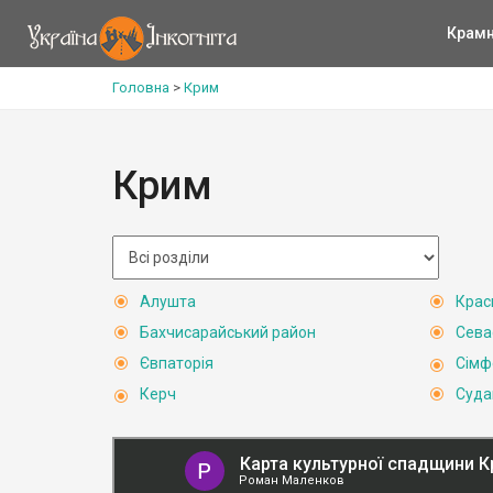
Крам
Головна
>
Крим
Крим
Алушта
Крас
Бахчисарайський район
Сева
Євпаторія
Сімф
Керч
Суда