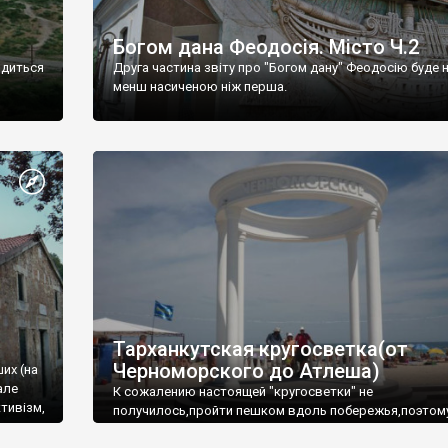
Богом дана Феодосія. Місто Ч.2
одиться
Друга частина звіту про "Богом дану" Феодосію буде 
менш насиченою ніж перша.
Тарханкутская кругосветка(от
Черноморского до Атлеша)
ших (на
але
К сожалению настоящей "кругосветки" не
тивізм,
получилось,пройти пешком вдоль побережья,поэтом
совершали радиальные вылазки из Оленевки.