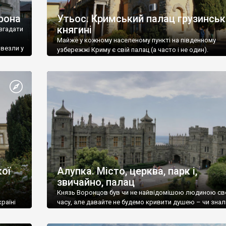
рона
Утьос. Кримський палац грузинськ
княгині
згадати
Майже у кожному населеному пункті на південному
ивезли у
узбережжі Криму є свій палац (а часто і не один).
ої
Алупка. Місто, церква, парк і,
звичайно, палац
Князь Воронцов був чи не найвідомішою людиною св
раїні
часу, але давайте не будемо кривити душею – чи знал
це прізвище до відвідин Алупки? Мабуть все таки ні.