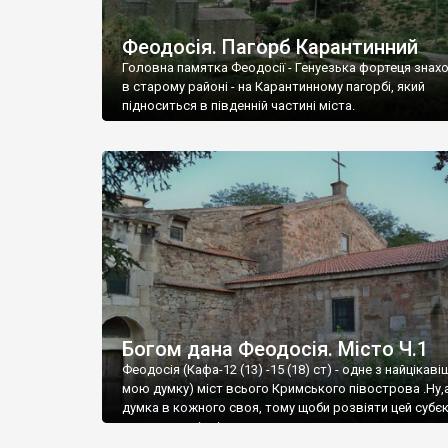
Феодосія. Пагорб Карантинний
Головна памятка Феодосії - Генуезька фортеця знах
в старому районі - на Карантинному пагорбі, який
підноситься в південній частині міста.
Богом дана Феодосія. Місто Ч.1
Феодосія (Кафа-12 (13) -15 (18) ст) - одне з найцікаві
мою думку) міст всього Кримського півострова .Ну,
думка в кожного своя, тому щоби розвіяти цей субєк
запрошую відвідати це