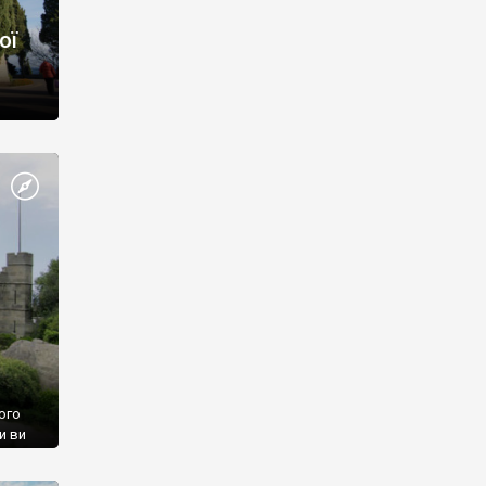
ої
ого
и ви