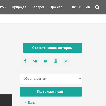
ятки
Природа
Галереї
Про нас
uk
ru
en
Станьте нашим автором
Підтримати сайт
Вхід