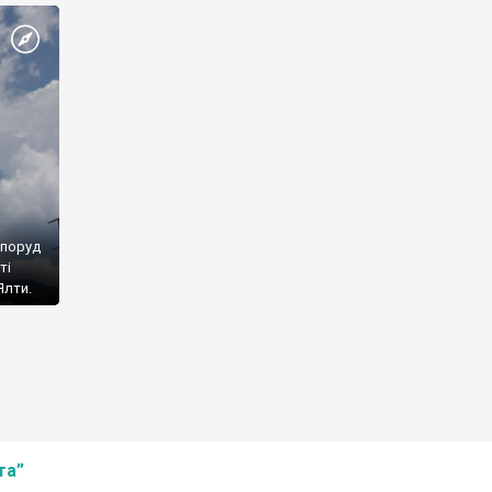
споруд
ті
Ялти.
та”