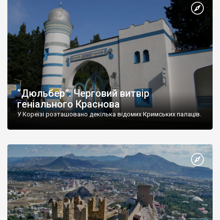
“Дюльбер”. Черговий витвір
геніального Краснова
У Кореїзі розташовано декілька відомих Кримських палаців.