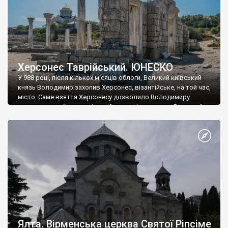
Херсонес Таврійський. ЮНЕСКО
У 988 році, після кількох місяців облоги, Великий київський
князь Володимир захопив Херсонес, візантійське, на той час,
місто. Саме взяття Херсонесу дозволило Володимиру
диктувати свої умови візантійському імператору Василю ІІ, та
одружитися з його дочкою Ганною. Цього ж року, в
Херсонесі Володимир-язичник, став Василем-християнином.
А потім було Хрещення Русі. На честь Херсонесу Таврійського
названо місто […]
Ялта. Вірменська церква Святої Ріпсіме