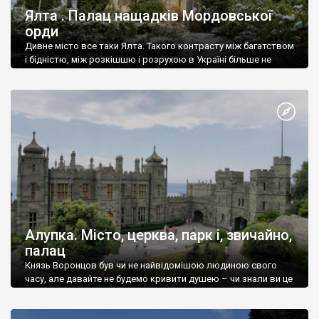
Ялта . Палац нащадків Мордовської
орди
Дивне місто все таки Ялта. Такого контрасту між багатством
і бідністю, між розкішшю і розрухою в Україні більше не
знайдеш.
Алупка. Місто, церква, парк і, звичайно,
палац
Князь Воронцов був чи не найвідомішою людиною свого
часу, але давайте не будемо кривити душею – чи знали ви це
прізвище до відвідин Алупки? Мабуть все таки ні.