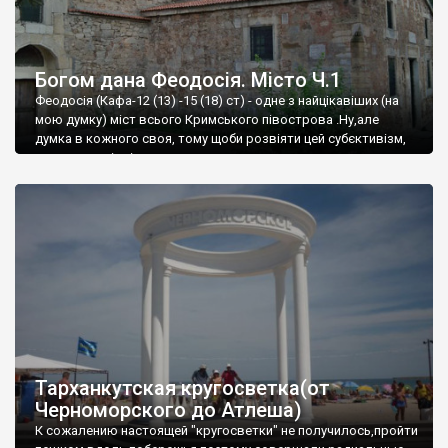
Богом дана Феодосія. Місто Ч.1
Феодосія (Кафа-12 (13) -15 (18) ст) - одне з найцікавіших (на
мою думку) міст всього Кримського півострова .Ну,але
думка в кожного своя, тому щоби розвіяти цей субєктивізм,
запрошую відвідати це
Тарханкутская кругосветка(от
Черноморского до Атлеша)
К сожалению настоящей "кругосветки" не получилось,пройти