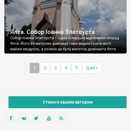
Ялта. Собор Іоанна Златоуста
Собор Іоанна Златоуста – одна із перших мурованих споруд
Ялти. Його 45-метрова дзвіниця і нині видніється в місті
майже звідусіль, а колись це була висотна домінанта Ялти.
1
2
3
4
5
Далі »
Станьте нашим автором