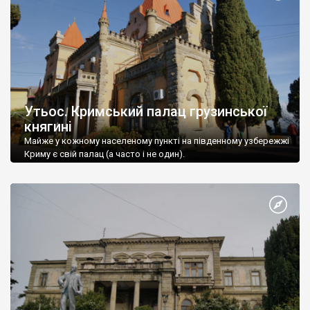
Утьос. Кримський палац грузинської
княгині
Майже у кожному населеному пункті на південному узбережжі
Криму є свій палац (а часто і не один).