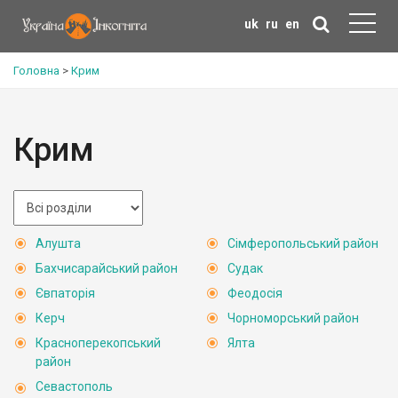
uk
ru
en
Головна
>
Крим
Крим
Алушта
Сімферопольський район
Бахчисарайський район
Судак
Євпаторія
Феодосія
Керч
Чорноморський район
Красноперекопський
Ялта
район
Севастополь