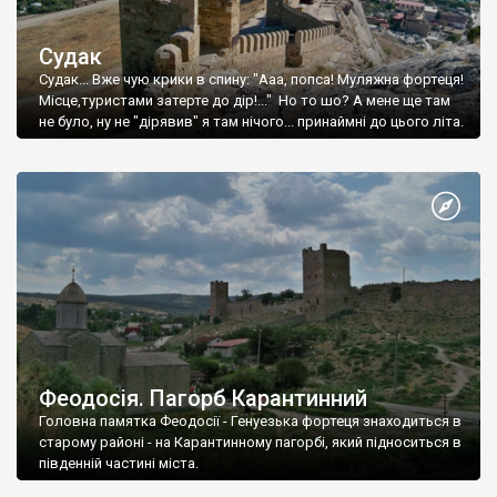
Судак
Судак... Вже чую крики в спину: "Ааа, попса! Муляжна фортеця!
Місце,туристами затерте до дір!..." Но то шо? А мене ще там
не було, ну не "дірявив" я там нічого... принаймні до цього літа.
Феодосія. Пагорб Карантинний
Головна памятка Феодосії - Генуезька фортеця знаходиться в
старому районі - на Карантинному пагорбі, який підноситься в
південній частині міста.