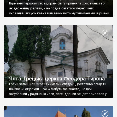
Вірменія першою серед країн світу прийняла християнство,
як державну релігію, й на подив багатьох пересічних
українців, які усіх кавказців вважають мусульманами, вірмени
є відданими вірянами Христа
Ялта. Грецька церква Феодора Тирона
Греки залишили Україні чималий спадок. Достатньо згадати
ніжинські огірочки – ви ж мабуть всі знаєте, що цей,
загублений у радянські часи, легендарний рецепт привезли у
Ніжин греки?