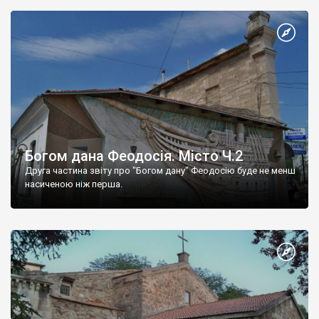
Богом дана Феодосія. Місто Ч.2
Друга частина звіту про "Богом дану" Феодосію буде не менш
насиченою ніж перша.