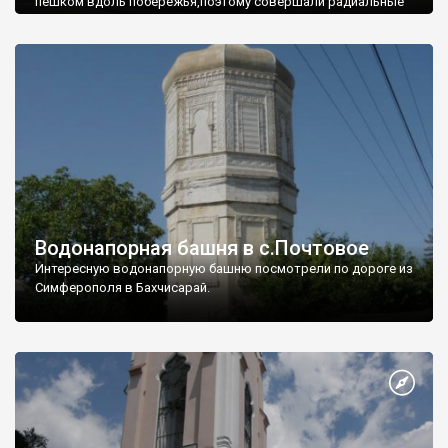
пешком вдоль побережья,поэтому совершали радиальные
вылазки из Оленевки.
Водонапорная башня в с.Почтовое
Интересную водонапорную башню посмотрели по дороге из
Симферополя в Бахчисарай.