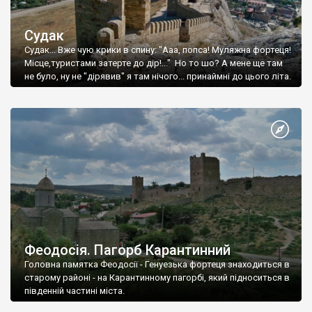
Судак
Судак... Вже чую крики в спину: "Ааа, попса! Муляжна фортеця!
Місце,туристами затерте до дір!..." Но то шо? А мене ще там
не було, ну не "дірявив" я там нічого... принаймні до цього літа.
Феодосія. Пагорб Карантинний
Головна памятка Феодосії - Генуезька фортеця знаходиться в
старому районі - на Карантинному пагорбі, який підноситься в
південній частині міста.