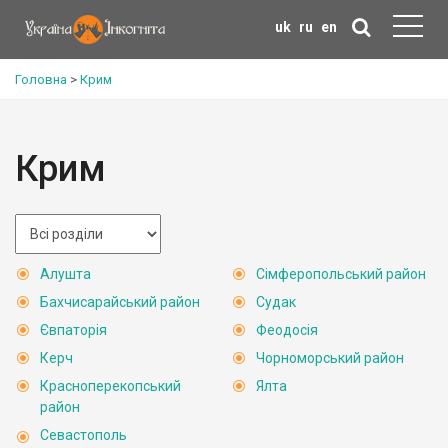
uk
ru
en
Головна
>
Крим
Крим
Алушта
Сімферопольський район
Бахчисарайський район
Судак
Євпаторія
Феодосія
Керч
Чорноморський район
Красноперекопський
Ялта
район
Севастополь