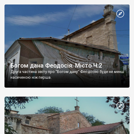
Богом дана Феодосія. Місто Ч.2
Друга частина звіту про "Богом дану" Феодосію буде не менш
насиченою ніж перша.