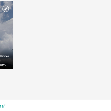
споруд
ті
Ялти.
та”