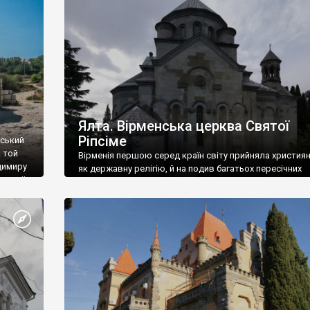
ефактів
називаються «повстяками» (postaki)…” “Вино. Крим
єкту
виробляє відмінне вино і його вдосталь: воно все ду
го».
легке біле і дуже […]
ти та
Ялта. Вірменська церква Святої
Ріпсіме
вський
 той
Вірменія першою серед країн світу прийняла христия
димиру
як державну релігію, й на подив багатьох пересічних
илю ІІ,
українців, які усіх кавказців вважають мусульманами,
 в
вірмени є відданими вірянами Христа