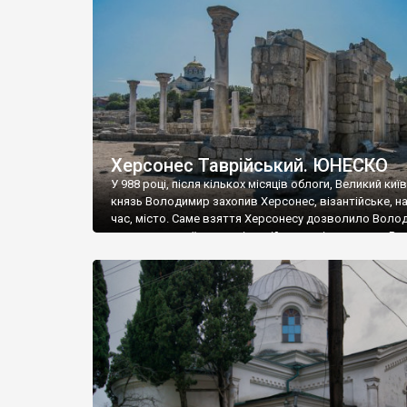
музею «Новгородський музей-заповідник» сотні арт
візантійської доби. Раритети викрадені з фондів об’
культурної спадщини ЮНЕСКО «Херсонеса Таврійсько
Офіційно – на виставку «Золото Візантії», але експер
влада в Україні вважають це лише […]
Херсонес Таврійський. ЮНЕСКО
У 988 році, після кількох місяців облоги, Великий киї
князь Володимир захопив Херсонес, візантійське, на
час, місто. Саме взяття Херсонесу дозволило Воло
диктувати свої умови візантійському імператору Вас
та одружитися з його дочкою Ганною. Цього ж року,
Херсонесі Володимир-язичник, став Василем-
християнином. А потім було Хрещення Русі. На честь
Херсонесу Таврійського названо місто […]