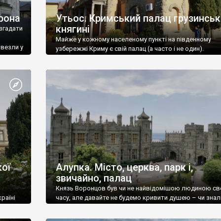
рона
Утьос. Кримський палац грузинськ
княгині
згадати
Майже у кожному населеному пункті на південному
ивезли у
узбережжі Криму є свій палац (а часто і не один).
ої
Алупка. Місто, церква, парк і,
звичайно, палац
Князь Воронцов був чи не найвідомішою людиною св
раїні
часу, але давайте не будемо кривити душею – чи знал
це прізвище до відвідин Алупки? Мабуть все таки ні.