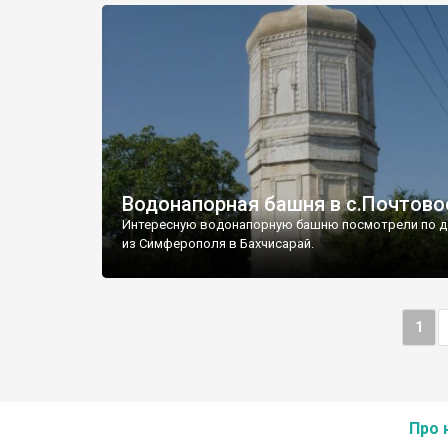
Водонапорная башня в с.Почтово
Интересную водонапорную башню посмотрели по д
из Симферополя в Бахчисарай.
1
Про 