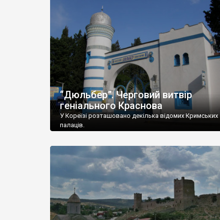
“Дюльбер”. Черговий витвір
геніального Краснова
У Кореїзі розташовано декілька відомих Кримських
палаців.