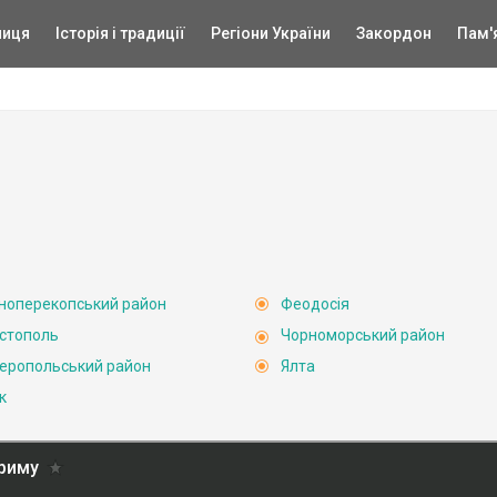
ниця
Історія і традиції
Регіони України
Закордон
Пам'
ноперекопський район
Феодосія
стополь
Чорноморський район
еропольський район
Ялта
к