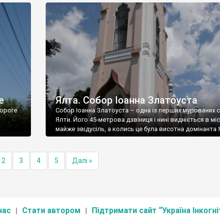
е
Ялта. Собор Іоанна Златоуста
ороге
Собор Іоанна Златоуста – одна із перших мурованих 
Ялти. Його 45-метрова дзвіниця і нині видніється в міс
майже звідусіль, а колись це була висотна домінанта 
2
3
4
5
Далі »
нас
Стати автором
Підтримати сайт “Україна Інкогні