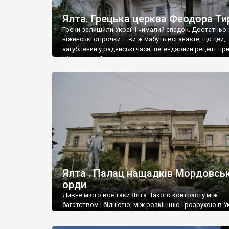
Ялта. Грецька церква Феодора Ти
Греки залишили Україні чималий спадок. Достатньо 
ніжинські огірочки – ви ж мабуть всі знаєте, що цей,
загублений у радянські часи, легендарний рецепт пр
Ніжин греки?
Ялта . Палац нащадків Мордовськ
орди
Дивне місто все таки Ялта. Такого контрасту між
багатством і бідністю, між розкішшю і розрухою в Ук
більше не знайдеш.