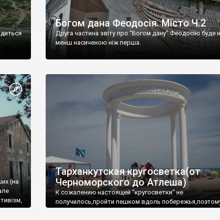
Богом дана Феодосія. Місто Ч.2
одиться
Друга частина звіту про "Богом дану" Феодосію буде 
менш насиченою ніж перша.
Тарханкутская кругосветка(от
Черноморского до Атлеша)
ших (на
але
К сожалению настоящей "кругосветки" не
тивізм,
получилось,пройти пешком вдоль побережья,поэтом
совершали радиальные вылазки из Оленевки.