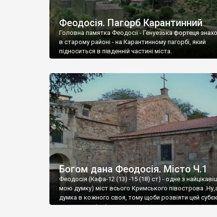
Феодосія. Пагорб Карантинний
Головна памятка Феодосії - Генуезька фортеця знах
в старому районі - на Карантинному пагорбі, який
підноситься в південній частині міста.
Богом дана Феодосія. Місто Ч.1
Феодосія (Кафа-12 (13) -15 (18) ст) - одне з найцікаві
мою думку) міст всього Кримського півострова .Ну,
думка в кожного своя, тому щоби розвіяти цей субєк
запрошую відвідати це