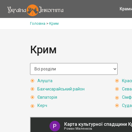
Крам
Головна
>
Крим
Крим
Алушта
Крас
Бахчисарайський район
Сева
Євпаторія
Сімф
Керч
Суда