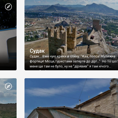
Судак
Судак... Вже чую крики в спину: "Ааа, попса! Муляжна
фортеця! Місце,туристами затерте до дір!..." Но то шо
мене ще там не було, ну не "дірявив" я там нічого...
принаймні до цього літа.