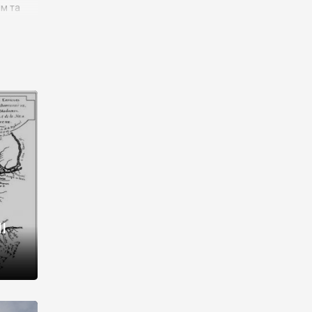
им та
ора і
є
го типу,
ей-
рний
ста:
 райони
від 2
I
і,
рукти,
 котрі