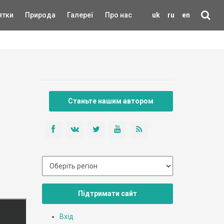
ятки
Природа
Галереї
Про нас
uk
ru
en
Станьте нашим автором
Підтримати сайт
Вхід