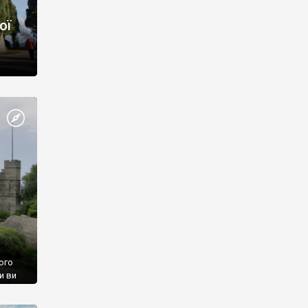
ої
ого
и ви