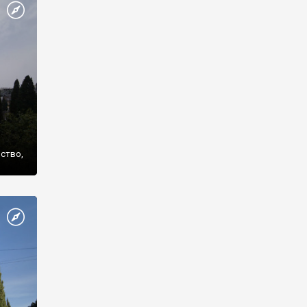
же
нство,