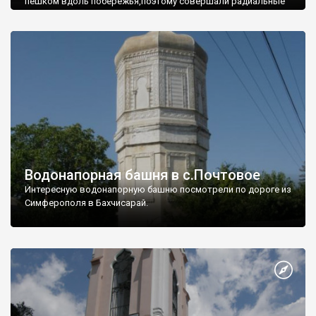
пешком вдоль побережья,поэтому совершали радиальные
вылазки из Оленевки.
Водонапорная башня в с.Почтовое
Интересную водонапорную башню посмотрели по дороге из
Симферополя в Бахчисарай.