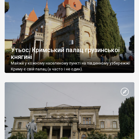
Утьос. Кримський палац грузинської
княгині
Майже у кожному населеному пункті на південному узбережжі
Криму є свій палац (а часто і не один).