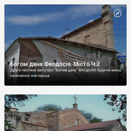
Богом дана Феодосія. Місто Ч.2
Друга частина звіту про "Богом дану" Феодосію буде не менш
насиченою ніж перша.