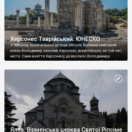
Херсонес Таврійський. ЮНЕСКО
У 988 році, після кількох місяців облоги, Великий київський
князь Володимир захопив Херсонес, візантійське, на той час,
місто. Саме взяття Херсонесу дозволило Володимиру
диктувати свої умови візантійському імператору Василю ІІ, та
одружитися з його дочкою Ганною. Цього ж року, в
Херсонесі Володимир-язичник, став Василем-християнином.
А потім було Хрещення Русі. На честь Херсонесу Таврійського
названо місто […]
Ялта. Вірменська церква Святої Ріпсіме