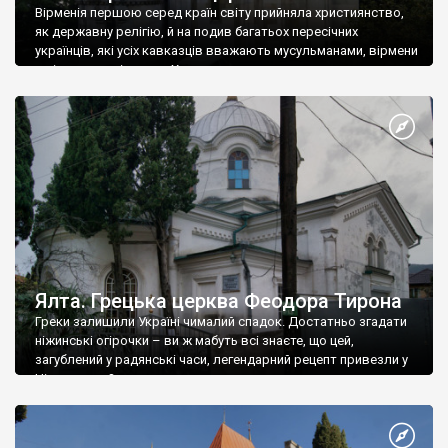
Вірменія першою серед країн світу прийняла християнство,
як державну релігію, й на подив багатьох пересічних
українців, які усіх кавказців вважають мусульманами, вірмени
є відданими вірянами Христа
Ялта. Грецька церква Феодора Тирона
Греки залишили Україні чималий спадок. Достатньо згадати
ніжинські огірочки – ви ж мабуть всі знаєте, що цей,
загублений у радянські часи, легендарний рецепт привезли у
Ніжин греки?