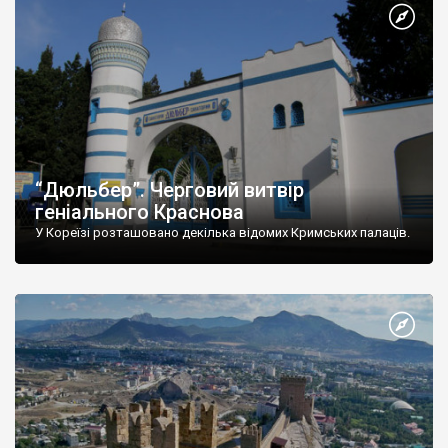
“Дюльбер”. Черговий витвір
геніального Краснова
У Кореїзі розташовано декілька відомих Кримських палаців.