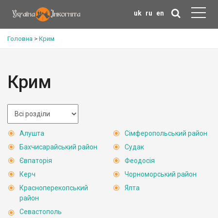
uk
ru
en
Головна
>
Крим
Крим
Алушта
Сімферопольський район
Бахчисарайський район
Судак
Євпаторія
Феодосія
Керч
Чорноморський район
Красноперекопський
Ялта
район
Севастополь