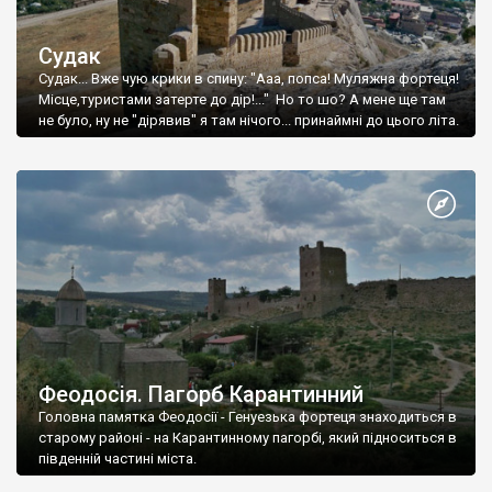
Судак
Судак... Вже чую крики в спину: "Ааа, попса! Муляжна фортеця!
Місце,туристами затерте до дір!..." Но то шо? А мене ще там
не було, ну не "дірявив" я там нічого... принаймні до цього літа.
Феодосія. Пагорб Карантинний
Головна памятка Феодосії - Генуезька фортеця знаходиться в
старому районі - на Карантинному пагорбі, який підноситься в
південній частині міста.