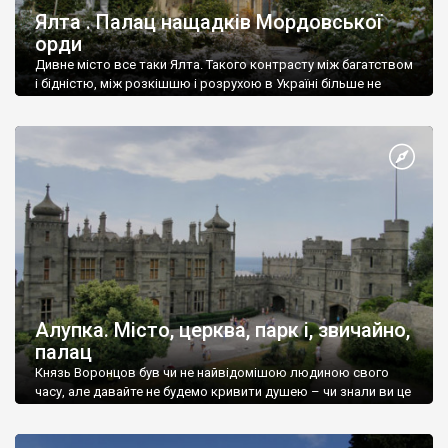
Ялта . Палац нащадків Мордовської
орди
Дивне місто все таки Ялта. Такого контрасту між багатством
і бідністю, між розкішшю і розрухою в Україні більше не
знайдеш.
Алупка. Місто, церква, парк і, звичайно,
палац
Князь Воронцов був чи не найвідомішою людиною свого
часу, але давайте не будемо кривити душею – чи знали ви це
прізвище до відвідин Алупки? Мабуть все таки ні.