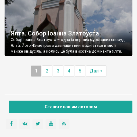
Ялта. Собор Іоанна Златоуста
Собор Іоанна Златоуста – одна із перших мурованих споруд
Ялти. Його 45-метрова дзвіниця і нині видніється в місті
майже звідусіль, а колись це була висотна домінанта Ялти.
1
2
3
4
5
Далі »
Станьте нашим автором