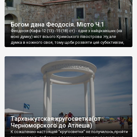
Богом дана Феодосія. Місто Ч.1
Феодосія (Кафа-12 (13) -15 (18) ст) - одне з найцікавіших (на
мою думку) міст всього Кримського півострова .Ну,але
думка в кожного своя, тому щоби розвіяти цей субєктивізм,
запрошую відвідати це
Тарханкутская кругосветка(от
Черноморского до Атлеша)
К сожалению настоящей "кругосветки" не получилось,пройти