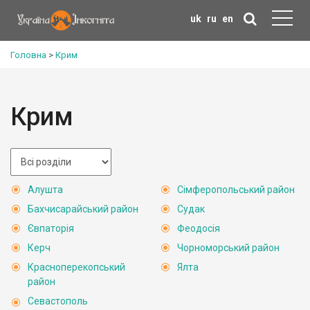
uk
ru
en
Головна
>
Крим
Крим
Алушта
Сімферопольський район
Бахчисарайський район
Судак
Євпаторія
Феодосія
Керч
Чорноморський район
Красноперекопський
Ялта
район
Севастополь