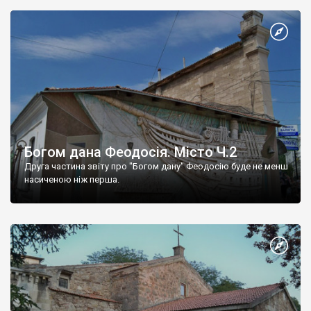
Богом дана Феодосія. Місто Ч.2
Друга частина звіту про "Богом дану" Феодосію буде не менш
насиченою ніж перша.