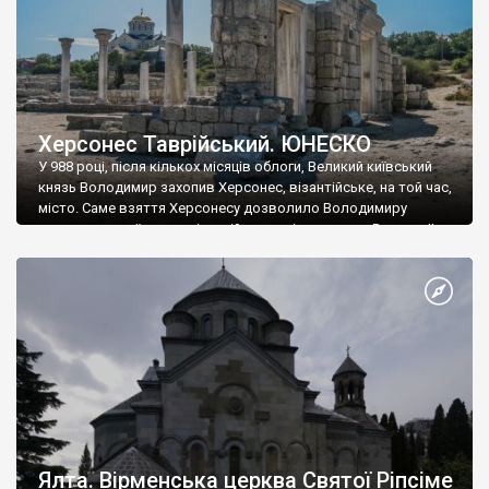
Херсонес Таврійський. ЮНЕСКО
У 988 році, після кількох місяців облоги, Великий київський
князь Володимир захопив Херсонес, візантійське, на той час,
місто. Саме взяття Херсонесу дозволило Володимиру
диктувати свої умови візантійському імператору Василю ІІ, та
одружитися з його дочкою Ганною. Цього ж року, в
Херсонесі Володимир-язичник, став Василем-християнином.
А потім було Хрещення Русі. На честь Херсонесу Таврійського
названо місто […]
Ялта. Вірменська церква Святої Ріпсіме