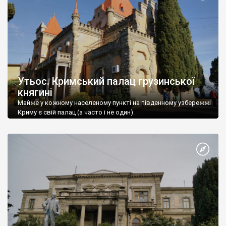
Утьос. Кримський палац грузинської
княгині
Майже у кожному населеному пункті на південному узбережжі
Криму є свій палац (а часто і не один).