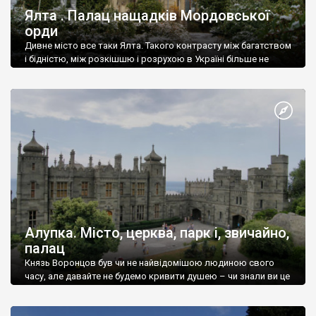
Ялта . Палац нащадків Мордовської
орди
Дивне місто все таки Ялта. Такого контрасту між багатством
і бідністю, між розкішшю і розрухою в Україні більше не
знайдеш.
Алупка. Місто, церква, парк і, звичайно,
палац
Князь Воронцов був чи не найвідомішою людиною свого
часу, але давайте не будемо кривити душею – чи знали ви це
прізвище до відвідин Алупки? Мабуть все таки ні.