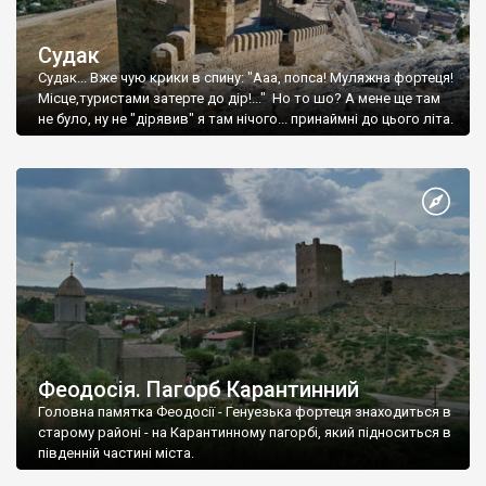
Судак
Судак... Вже чую крики в спину: "Ааа, попса! Муляжна фортеця!
Місце,туристами затерте до дір!..." Но то шо? А мене ще там
не було, ну не "дірявив" я там нічого... принаймні до цього літа.
Феодосія. Пагорб Карантинний
Головна памятка Феодосії - Генуезька фортеця знаходиться в
старому районі - на Карантинному пагорбі, який підноситься в
південній частині міста.