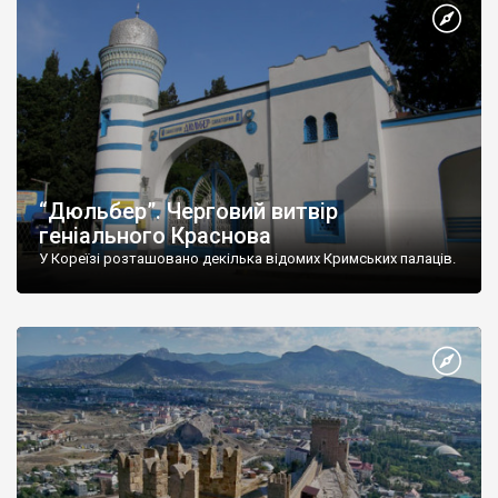
“Дюльбер”. Черговий витвір
геніального Краснова
У Кореїзі розташовано декілька відомих Кримських палаців.