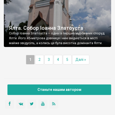
Ялта. Собор Іоанна Златоуста
Собор Іоанна Златоуста – одна із перших мурованих споруд
Ялти. Його 45-метрова дзвіниця і нині видніється в місті
майже звідусіль, а колись це була висотна домінанта Ялти.
1
2
3
4
5
Далі »
Станьте нашим автором