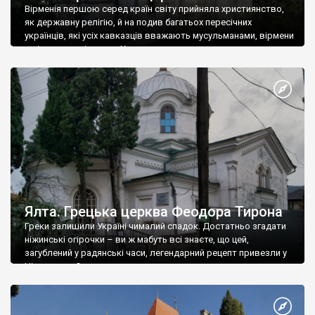
Вірменія першою серед країн світу прийняла християнство,
як державну релігію, й на подив багатьох пересічних
українців, які усіх кавказців вважають мусульманами, вірмени
є відданими вірянами Христа
Ялта. Грецька церква Феодора Тирона
Греки залишили Україні чималий спадок. Достатньо згадати
ніжинські огірочки – ви ж мабуть всі знаєте, що цей,
загублений у радянські часи, легендарний рецепт привезли у
Ніжин греки?