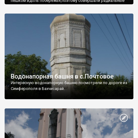
пешком вдоль побережья,поэтому совершали радиальные
вылазки из Оленевки.
Водонапорная башня в с.Почтовое
Интересную водонапорную башню посмотрели по дороге из
Симферополя в Бахчисарай.