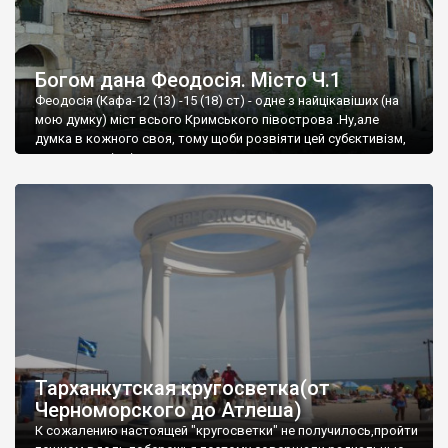
Богом дана Феодосія. Місто Ч.1
Феодосія (Кафа-12 (13) -15 (18) ст) - одне з найцікавіших (на
мою думку) міст всього Кримського півострова .Ну,але
думка в кожного своя, тому щоби розвіяти цей субєктивізм,
запрошую відвідати це
Тарханкутская кругосветка(от
Черноморского до Атлеша)
К сожалению настоящей "кругосветки" не получилось,пройти