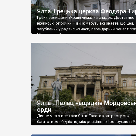
Ялта. Грецька церква Феодора Ти
Греки залишили Україні чималий спадок. Достатньо 
ніжинські огірочки – ви ж мабуть всі знаєте, що цей,
загублений у радянські часи, легендарний рецепт пр
Ніжин греки?
Ялта . Палац нащадків Мордовськ
орди
Дивне місто все таки Ялта. Такого контрасту між
багатством і бідністю, між розкішшю і розрухою в Ук
більше не знайдеш.