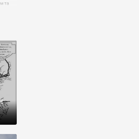
им та
ора і
є
го типу,
ей-
рний
ста:
 райони
від 2
I
і,
рукти,
 котрі