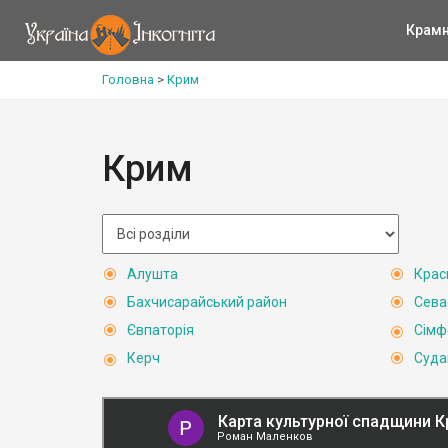
Крам
Головна
>
Крим
Крим
Алушта
Крас
Бахчисарайський район
Сева
Євпаторія
Сімф
Керч
Суда