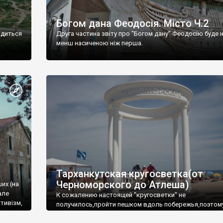
Богом дана Феодосія. Місто Ч.2
одиться
Друга частина звіту про "Богом дану" Феодосію буде 
менш насиченою ніж перша.
Тарханкутская кругосветка(от
Черноморского до Атлеша)
ших (на
але
К сожалению настоящей "кругосветки" не
тивізм,
получилось,пройти пешком вдоль побережья,поэтом
совершали радиальные вылазки из Оленевки.