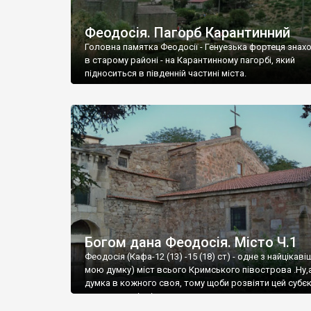
Феодосія. Пагорб Карантинний
Головна памятка Феодосії - Генуезька фортеця знах
в старому районі - на Карантинному пагорбі, який
підноситься в південній частині міста.
Богом дана Феодосія. Місто Ч.1
Феодосія (Кафа-12 (13) -15 (18) ст) - одне з найцікаві
мою думку) міст всього Кримського півострова .Ну,
думка в кожного своя, тому щоби розвіяти цей субєк
запрошую відвідати це