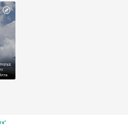
споруд
ті
Ялти.
та”