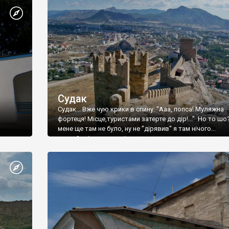
Судак
Судак... Вже чую крики в спину: "Ааа, попса! Муляжна
фортеця! Місце,туристами затерте до дір!..." Но то шо
мене ще там не було, ну не "дірявив" я там нічого...
принаймні до цього літа.