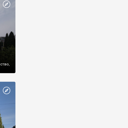
же
нство,