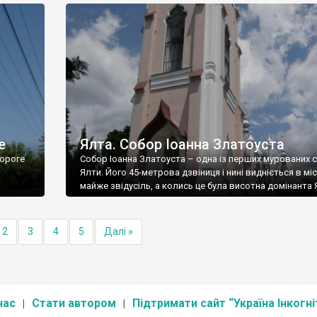
е
Ялта. Собор Іоанна Златоуста
ороге
Собор Іоанна Златоуста – одна із перших мурованих 
Ялти. Його 45-метрова дзвіниця і нині видніється в міс
майже звідусіль, а колись це була висотна домінанта 
2
3
4
5
Далі »
нас
Стати автором
Підтримати сайт “Україна Інкогні