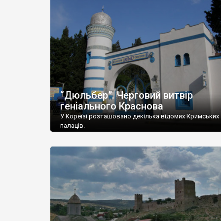
“Дюльбер”. Черговий витвір
геніального Краснова
У Кореїзі розташовано декілька відомих Кримських
палаців.