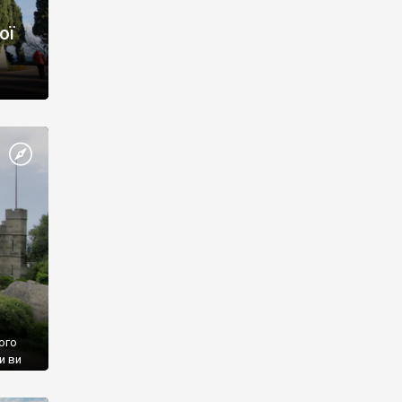
ої
ого
и ви