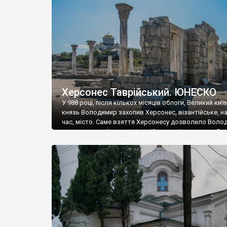
музею «Новгородський музей-заповідник» сотні арт
візантійської доби. Раритети викрадені з фондів об’
культурної спадщини ЮНЕСКО «Херсонеса Таврійсько
Офіційно – на виставку «Золото Візантії», але експер
влада в Україні вважають це лише […]
Херсонес Таврійський. ЮНЕСКО
У 988 році, після кількох місяців облоги, Великий киї
князь Володимир захопив Херсонес, візантійське, на
час, місто. Саме взяття Херсонесу дозволило Воло
диктувати свої умови візантійському імператору Вас
та одружитися з його дочкою Ганною. Цього ж року,
Херсонесі Володимир-язичник, став Василем-
християнином. А потім було Хрещення Русі. На честь
Херсонесу Таврійського названо місто […]