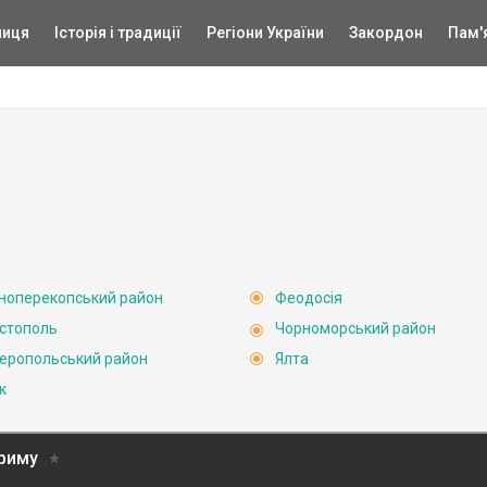
ниця
Історія і традиції
Регіони України
Закордон
Пам'
ноперекопський район
Феодосія
стополь
Чорноморський район
еропольський район
Ялта
к