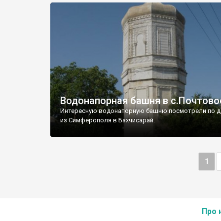
Водонапорная башня в с.Почтово
Интересную водонапорную башню посмотрели по д
из Симферополя в Бахчисарай.
1
Про 