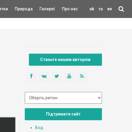
ятки
Природа
Галереї
Про нас
uk
ru
en
Станьте нашим автором
Підтримати сайт
Вхід