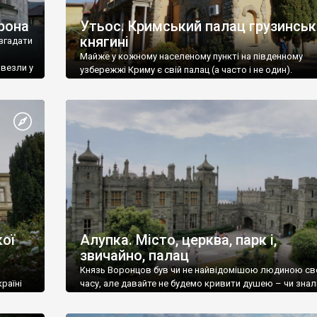
рона
Утьос. Кримський палац грузинськ
княгині
згадати
Майже у кожному населеному пункті на південному
ивезли у
узбережжі Криму є свій палац (а часто і не один).
ої
Алупка. Місто, церква, парк і,
звичайно, палац
Князь Воронцов був чи не найвідомішою людиною св
раїні
часу, але давайте не будемо кривити душею – чи знал
це прізвище до відвідин Алупки? Мабуть все таки ні.