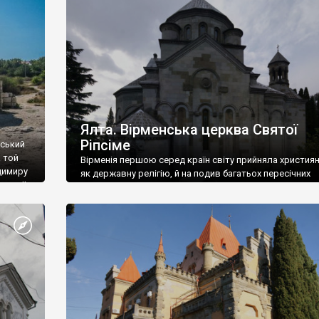
ефактів
називаються «повстяками» (postaki)…” “Вино. Крим
єкту
виробляє відмінне вино і його вдосталь: воно все ду
го».
легке біле і дуже […]
ти та
Ялта. Вірменська церква Святої
Ріпсіме
вський
 той
Вірменія першою серед країн світу прийняла христия
димиру
як державну релігію, й на подив багатьох пересічних
илю ІІ,
українців, які усіх кавказців вважають мусульманами,
 в
вірмени є відданими вірянами Христа