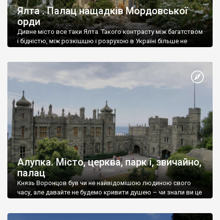
Ялта . Палац нащадків Мордовської
орди
Дивне місто все таки Ялта. Такого контрасту між багатством
і бідністю, між розкішшю і розрухою в Україні більше не
знайдеш.
Алупка. Місто, церква, парк і, звичайно,
палац
Князь Воронцов був чи не найвідомішою людиною свого
часу, але давайте не будемо кривити душею – чи знали ви це
прізвище до відвідин Алупки? Мабуть все таки ні.