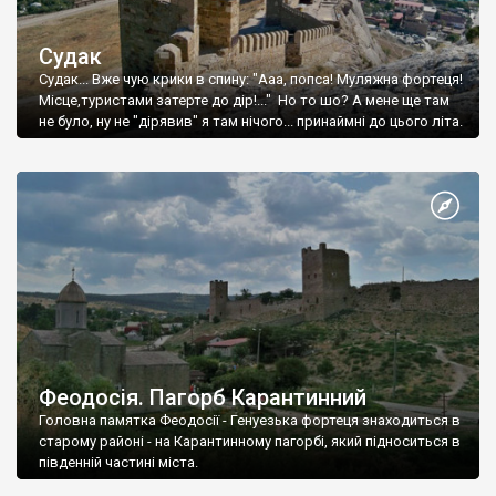
Судак
Судак... Вже чую крики в спину: "Ааа, попса! Муляжна фортеця!
Місце,туристами затерте до дір!..." Но то шо? А мене ще там
не було, ну не "дірявив" я там нічого... принаймні до цього літа.
Феодосія. Пагорб Карантинний
Головна памятка Феодосії - Генуезька фортеця знаходиться в
старому районі - на Карантинному пагорбі, який підноситься в
південній частині міста.