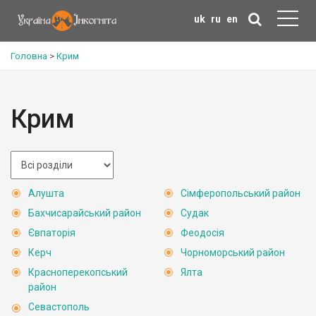
uk
ru
en
Головна
>
Крим
Крим
Алушта
Сімферопольський район
Бахчисарайський район
Судак
Євпаторія
Феодосія
Керч
Чорноморський район
Красноперекопський
Ялта
район
Севастополь