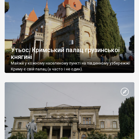
Утьос. Кримський палац грузинської
княгині
Майже у кожному населеному пункті на південному узбережжі
Криму є свій палац (а часто і не один).