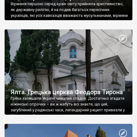
Вірменія першою серед країн світу прийняла християнство,
як державну релігію, й на подив багатьох пересічних
українців, які усіх кавказців вважають мусульманами, вірмени
є відданими вірянами Христа
Ялта. Грецька церква Феодора Тирона
Греки залишили Україні чималий спадок. Достатньо згадати
ніжинські огірочки – ви ж мабуть всі знаєте, що цей,
загублений у радянські часи, легендарний рецепт привезли у
Ніжин греки?