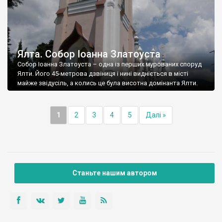
Ялта. Собор Іоанна Златоуста
Собор Іоанна Златоуста – одна із перших мурованих споруд
Ялти. Його 45-метрова дзвіниця і нині видніється в місті
майже звідусіль, а колись це була висотна домінанта Ялти.
1
2
3
4
5
Далі »
Станьте нашим автором