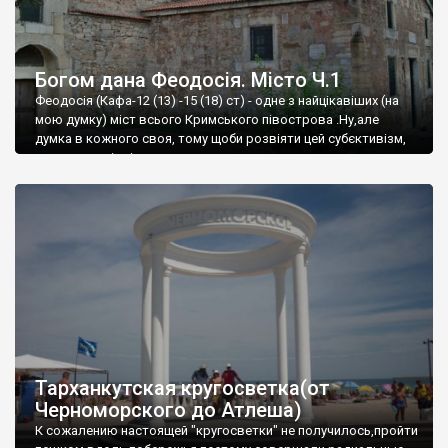
Богом дана Феодосія. Місто Ч.1
Феодосія (Кафа-12 (13) -15 (18) ст) - одне з найцікавіших (на
мою думку) міст всього Кримського півострова .Ну,але
думка в кожного своя, тому щоби розвіяти цей субєктивізм,
запрошую відвідати це
Тарханкутская кругосветка(от
Черноморского до Атлеша)
К сожалению настоящей "кругосветки" не получилось,пройти