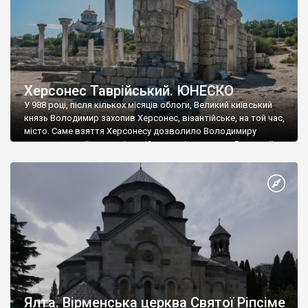
Херсонес Таврійський. ЮНЕСКО
У 988 році, після кількох місяців облоги, Великий київський
князь Володимир захопив Херсонес, візантійське, на той час,
місто. Саме взяття Херсонесу дозволило Володимиру
диктувати свої умови візантійському імператору Василю ІІ, та
одружитися з його дочкою Ганною. Цього ж року, в
Херсонесі Володимир-язичник, став Василем-християнином.
А потім було Хрещення Русі. На честь Херсонесу Таврійського
названо місто […]
Ялта. Вірменська церква Святої Ріпсіме