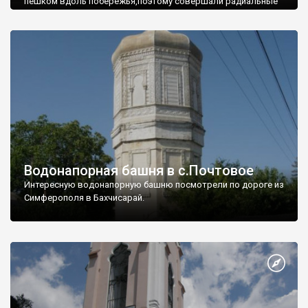
пешком вдоль побережья,поэтому совершали радиальные
вылазки из Оленевки.
Водонапорная башня в с.Почтовое
Интересную водонапорную башню посмотрели по дороге из
Симферополя в Бахчисарай.