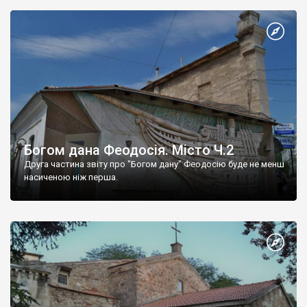
Богом дана Феодосія. Місто Ч.2
Друга частина звіту про "Богом дану" Феодосію буде не менш
насиченою ніж перша.