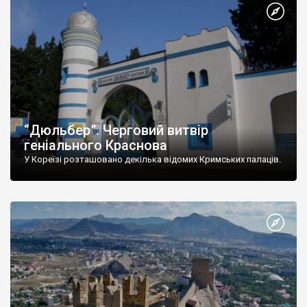
“Дюльбер”. Черговий витвір
геніального Краснова
У Кореїзі розташовано декілька відомих Кримських палаців.