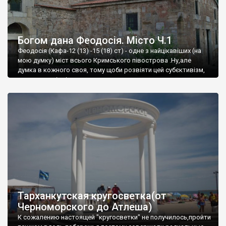
Богом дана Феодосія. Місто Ч.1
Феодосія (Кафа-12 (13) -15 (18) ст) - одне з найцікавіших (на
мою думку) міст всього Кримського півострова .Ну,але
думка в кожного своя, тому щоби розвіяти цей субєктивізм,
запрошую відвідати це
Тарханкутская кругосветка(от
Черноморского до Атлеша)
К сожалению настоящей "кругосветки" не получилось,пройти