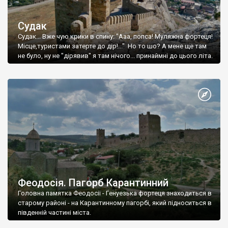
Судак
Судак... Вже чую крики в спину: "Ааа, попса! Муляжна фортеця!
Місце,туристами затерте до дір!..." Но то шо? А мене ще там
не було, ну не "дірявив" я там нічого... принаймні до цього літа.
Феодосія. Пагорб Карантинний
Головна памятка Феодосії - Генуезька фортеця знаходиться в
старому районі - на Карантинному пагорбі, який підноситься в
південній частині міста.