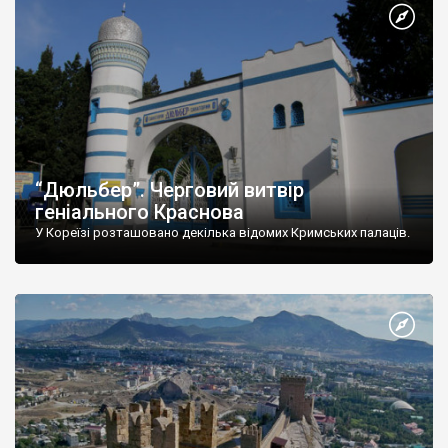
“Дюльбер”. Черговий витвір
геніального Краснова
У Кореїзі розташовано декілька відомих Кримських палаців.