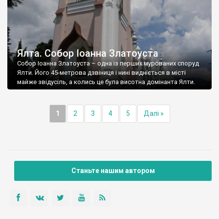
Ялта. Собор Іоанна Златоуста
Собор Іоанна Златоуста – одна із перших мурованих споруд
Ялти. Його 45-метрова дзвіниця і нині видніється в місті
майже звідусіль, а колись це була висотна домінанта Ялти.
1
2
3
4
5
Далі »
Станьте нашим автором