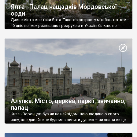
Ялта . Палац нащадків Мордовської
орди
Дивне місто все таки Ялта. Такого контрасту між багатством
і бідністю, між розкішшю і розрухою в Україні більше не
знайдеш.
Алупка. Місто, церква, парк і, звичайно,
палац
Князь Воронцов був чи не найвідомішою людиною свого
часу, але давайте не будемо кривити душею – чи знали ви це
прізвище до відвідин Алупки? Мабуть все таки ні.