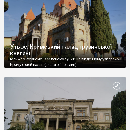
Утьос. Кримський палац грузинської
княгині
Майже у кожному населеному пункті на південному узбережжі
Криму є свій палац (а часто і не один).