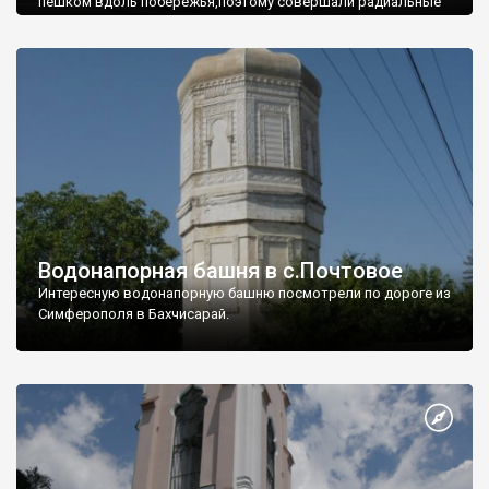
пешком вдоль побережья,поэтому совершали радиальные
вылазки из Оленевки.
Водонапорная башня в с.Почтовое
Интересную водонапорную башню посмотрели по дороге из
Симферополя в Бахчисарай.