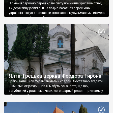
Вірменія першою серед країн світу прийняла християнство,
як державну релігію, й на подив багатьох пересічних
українців, які усіх кавказців вважають мусульманами, вірмени
є відданими вірянами Христа
Ялта. Грецька церква Феодора Тирона
Греки залишили Україні чималий спадок. Достатньо згадати
ніжинські огірочки – ви ж мабуть всі знаєте, що цей,
загублений у радянські часи, легендарний рецепт привезли у
Ніжин греки?