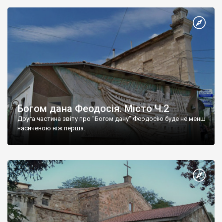
Богом дана Феодосія. Місто Ч.2
Друга частина звіту про "Богом дану" Феодосію буде не менш
насиченою ніж перша.