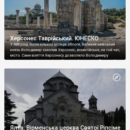
Херсонес Таврійський. ЮНЕСКО
У 988 році, після кількох місяців облоги, Великий київський
князь Володимир захопив Херсонес, візантійське, на той час,
місто. Саме взяття Херсонесу дозволило Володимиру
диктувати свої умови візантійському імператору Василю ІІ, та
одружитися з його дочкою Ганною. Цього ж року, в
Херсонесі Володимир-язичник, став Василем-християнином.
А потім було Хрещення Русі. На честь Херсонесу Таврійського
названо місто […]
Ялта. Вірменська церква Святої Ріпсіме