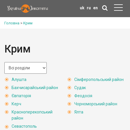
uk
ru
en
Головна
>
Крим
Крим
Алушта
Сімферопольський район
Бахчисарайський район
Судак
Євпаторія
Феодосія
Керч
Чорноморський район
Красноперекопський
Ялта
район
Севастополь