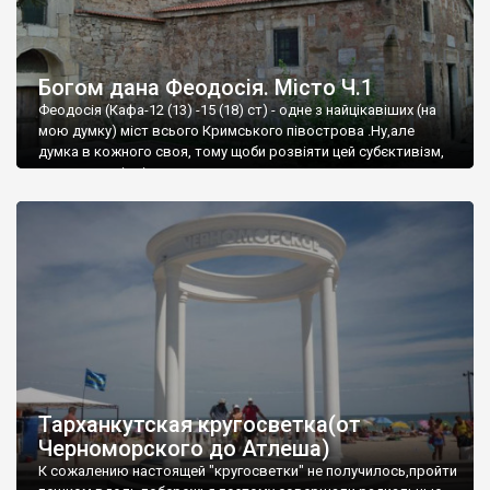
Богом дана Феодосія. Місто Ч.1
Феодосія (Кафа-12 (13) -15 (18) ст) - одне з найцікавіших (на
мою думку) міст всього Кримського півострова .Ну,але
думка в кожного своя, тому щоби розвіяти цей субєктивізм,
запрошую відвідати це
Тарханкутская кругосветка(от
Черноморского до Атлеша)
К сожалению настоящей "кругосветки" не получилось,пройти