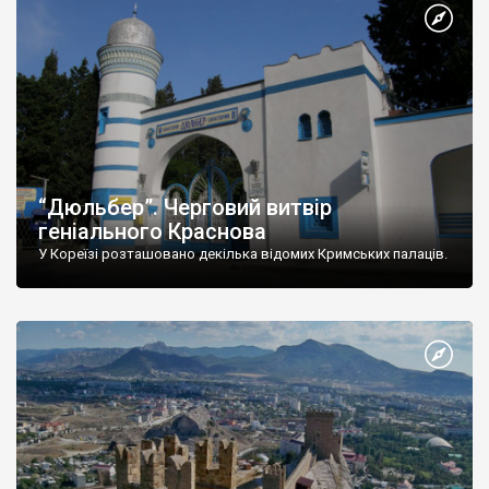
“Дюльбер”. Черговий витвір
геніального Краснова
У Кореїзі розташовано декілька відомих Кримських палаців.