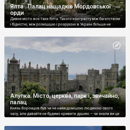
Ялта . Палац нащадків Мордовської
орди
Дивне місто все таки Ялта. Такого контрасту між багатством
і бідністю, між розкішшю і розрухою в Україні більше не
знайдеш.
Алупка. Місто, церква, парк і, звичайно,
палац
Князь Воронцов був чи не найвідомішою людиною свого
часу, але давайте не будемо кривити душею – чи знали ви це
прізвище до відвідин Алупки? Мабуть все таки ні.