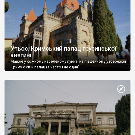
Утьос. Кримський палац грузинської
княгині
Майже у кожному населеному пункті на південному узбережжі
Криму є свій палац (а часто і не один).