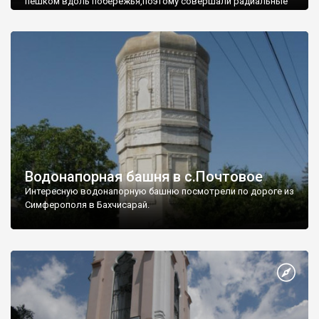
пешком вдоль побережья,поэтому совершали радиальные
вылазки из Оленевки.
Водонапорная башня в с.Почтовое
Интересную водонапорную башню посмотрели по дороге из
Симферополя в Бахчисарай.