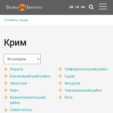
uk
ru
en
Головна
>
Крим
Крим
Алушта
Сімферопольський район
Бахчисарайський район
Судак
Євпаторія
Феодосія
Керч
Чорноморський район
Красноперекопський
Ялта
район
Севастополь