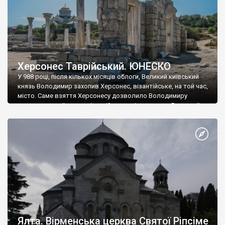
Херсонес Таврійський. ЮНЕСКО
У 988 році, після кількох місяців облоги, Великий київський
князь Володимир захопив Херсонес, візантійське, на той час,
місто. Саме взяття Херсонесу дозволило Володимиру
диктувати свої умови візантійському імператору Василю ІІ, та
одружитися з його дочкою Ганною. Цього ж року, в
Херсонесі Володимир-язичник, став Василем-християнином.
А потім було Хрещення Русі. На честь Херсонесу Таврійського
названо місто […]
Ялта. Вірменська церква Святої Ріпсіме