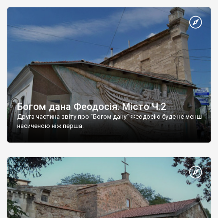
Богом дана Феодосія. Місто Ч.2
Друга частина звіту про "Богом дану" Феодосію буде не менш
насиченою ніж перша.