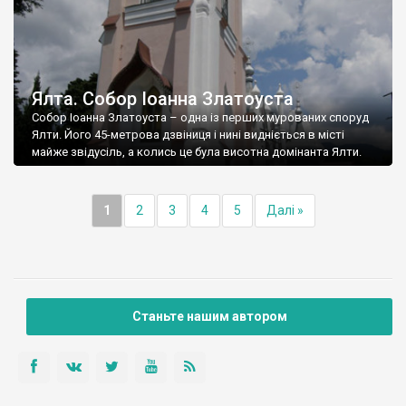
Ялта. Собор Іоанна Златоуста
Собор Іоанна Златоуста – одна із перших мурованих споруд
Ялти. Його 45-метрова дзвіниця і нині видніється в місті
майже звідусіль, а колись це була висотна домінанта Ялти.
1
2
3
4
5
Далі »
Станьте нашим автором