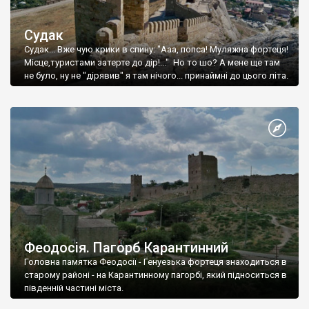
Судак
Судак... Вже чую крики в спину: "Ааа, попса! Муляжна фортеця!
Місце,туристами затерте до дір!..." Но то шо? А мене ще там
не було, ну не "дірявив" я там нічого... принаймні до цього літа.
Феодосія. Пагорб Карантинний
Головна памятка Феодосії - Генуезька фортеця знаходиться в
старому районі - на Карантинному пагорбі, який підноситься в
південній частині міста.