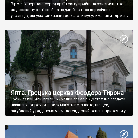
Вірменія першою серед країн світу прийняла християнство,
як державну релігію, й на подив багатьох пересічних
українців, які усіх кавказців вважають мусульманами, вірмени
є відданими вірянами Христа
Ялта. Грецька церква Феодора Тирона
Греки залишили Україні чималий спадок. Достатньо згадати
ніжинські огірочки – ви ж мабуть всі знаєте, що цей,
загублений у радянські часи, легендарний рецепт привезли у
Ніжин греки?