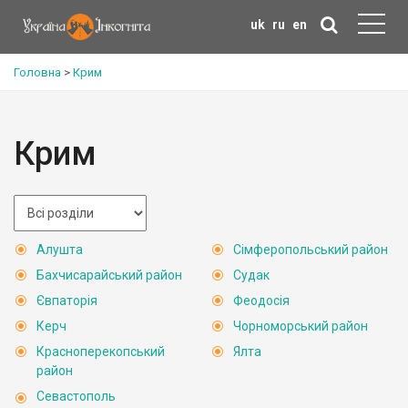
uk
ru
en
Головна
>
Крим
Крим
Алушта
Сімферопольський район
Бахчисарайський район
Судак
Євпаторія
Феодосія
Керч
Чорноморський район
Красноперекопський
Ялта
район
Севастополь