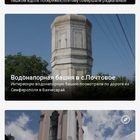
пешком вдоль побережья,поэтому совершали радиальные
вылазки из Оленевки.
Водонапорная башня в с.Почтовое
Интересную водонапорную башню посмотрели по дороге из
Симферополя в Бахчисарай.