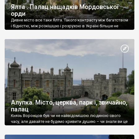
Ялта . Палац нащадків Мордовської
орди
Дивне місто все таки Ялта. Такого контрасту між багатством
і бідністю, між розкішшю і розрухою в Україні більше не
знайдеш.
Алупка. Місто, церква, парк і, звичайно,
палац
Князь Воронцов був чи не найвідомішою людиною свого
часу, але давайте не будемо кривити душею – чи знали ви це
прізвище до відвідин Алупки? Мабуть все таки ні.