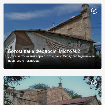
Богом дана Феодосія. Місто Ч.2
Друга частина звіту про "Богом дану" Феодосію буде не менш
насиченою ніж перша.