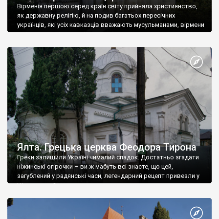
Вірменія першою серед країн світу прийняла християнство,
як державну релігію, й на подив багатьох пересічних
українців, які усіх кавказців вважають мусульманами, вірмени
є відданими вірянами Христа
Ялта. Грецька церква Феодора Тирона
Греки залишили Україні чималий спадок. Достатньо згадати
ніжинські огірочки – ви ж мабуть всі знаєте, що цей,
загублений у радянські часи, легендарний рецепт привезли у
Ніжин греки?