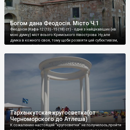
Богом дана Феодосія. Місто Ч.1
Феодосія (Кафа-12 (13) -15 (18) ст) - одне з найцікавіших (на
мою думку) міст всього Кримського півострова .Ну,але
думка в кожного своя, тому щоби розвіяти цей субєктивізм,
запрошую відвідати це
Тарханкутская кругосветка(от
Черноморского до Атлеша)
К сожалению настоящей "кругосветки" не получилось,пройти