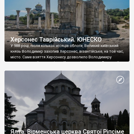
Херсонес Таврійський. ЮНЕСКО
У 988 році, після кількох місяців облоги, Великий київський
князь Володимир захопив Херсонес, візантійське, на той час,
місто. Саме взяття Херсонесу дозволило Володимиру
диктувати свої умови візантійському імператору Василю ІІ, та
одружитися з його дочкою Ганною. Цього ж року, в
Херсонесі Володимир-язичник, став Василем-християнином.
А потім було Хрещення Русі. На честь Херсонесу Таврійського
названо місто […]
Ялта. Вірменська церква Святої Ріпсіме