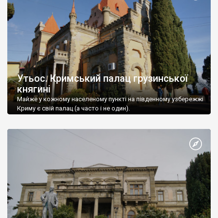
Утьос. Кримський палац грузинської
княгині
Майже у кожному населеному пункті на південному узбережжі
Криму є свій палац (а часто і не один).