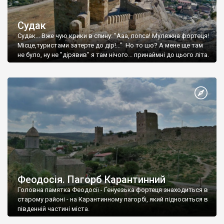
Судак
Судак... Вже чую крики в спину: "Ааа, попса! Муляжна фортеця!
Місце,туристами затерте до дір!..." Но то шо? А мене ще там
не було, ну не "дірявив" я там нічого... принаймні до цього літа.
Феодосія. Пагорб Карантинний
Головна памятка Феодосії - Генуезька фортеця знаходиться в
старому районі - на Карантинному пагорбі, який підноситься в
південній частині міста.