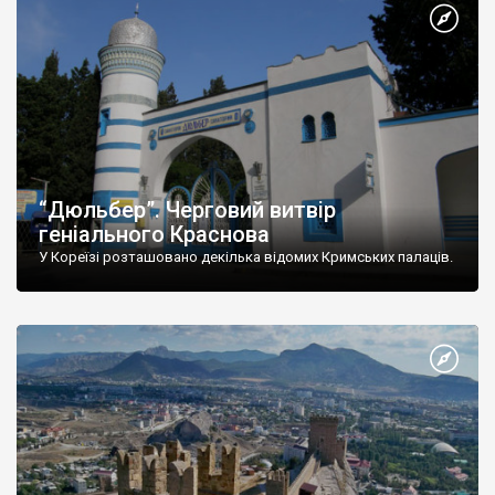
“Дюльбер”. Черговий витвір
геніального Краснова
У Кореїзі розташовано декілька відомих Кримських палаців.