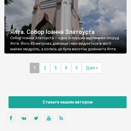
Ялта. Собор Іоанна Златоуста
Собор Іоанна Златоуста – одна із перших мурованих споруд
Ялти. Його 45-метрова дзвіниця і нині видніється в місті
майже звідусіль, а колись це була висотна домінанта Ялти.
1
2
3
4
5
Далі »
Станьте нашим автором