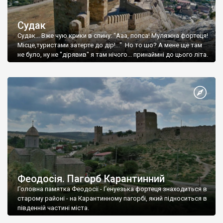
Судак
Судак... Вже чую крики в спину: "Ааа, попса! Муляжна фортеця!
Місце,туристами затерте до дір!..." Но то шо? А мене ще там
не було, ну не "дірявив" я там нічого... принаймні до цього літа.
Феодосія. Пагорб Карантинний
Головна памятка Феодосії - Генуезька фортеця знаходиться в
старому районі - на Карантинному пагорбі, який підноситься в
південній частині міста.