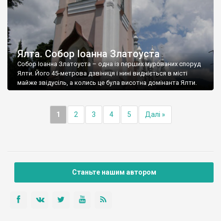
Ялта. Собор Іоанна Златоуста
Собор Іоанна Златоуста – одна із перших мурованих споруд
Ялти. Його 45-метрова дзвіниця і нині видніється в місті
майже звідусіль, а колись це була висотна домінанта Ялти.
1
2
3
4
5
Далі »
Станьте нашим автором