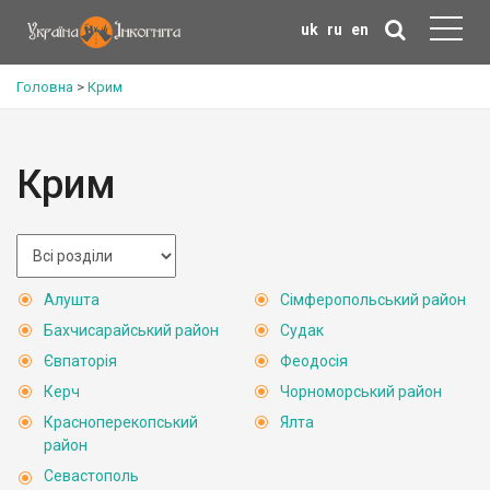
uk
ru
en
Головна
>
Крим
Крим
Алушта
Сімферопольський район
Бахчисарайський район
Судак
Євпаторія
Феодосія
Керч
Чорноморський район
Красноперекопський
Ялта
район
Севастополь