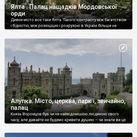
Ялта . Палац нащадків Мордовської
орди
Дивне місто все таки Ялта. Такого контрасту між багатством
і бідністю, між розкішшю і розрухою в Україні більше не
знайдеш.
Алупка. Місто, церква, парк і, звичайно,
палац
Князь Воронцов був чи не найвідомішою людиною свого
часу, але давайте не будемо кривити душею – чи знали ви це
прізвище до відвідин Алупки? Мабуть все таки ні.