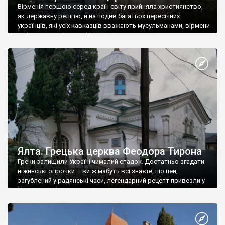
Вірменія першою серед країн світу прийняла християнство,
як державну релігію, й на подив багатьох пересічних
українців, які усіх кавказців вважають мусульманами, вірмени
є відданими вірянами Христа
Ялта. Грецька церква Феодора Тирона
Греки залишили Україні чималий спадок. Достатньо згадати
ніжинські огірочки – ви ж мабуть всі знаєте, що цей,
загублений у радянські часи, легендарний рецепт привезли у
Ніжин греки?