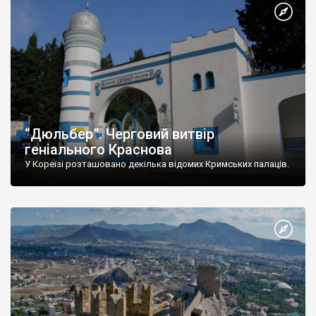
“Дюльбер”. Черговий витвір
геніального Краснова
У Кореїзі розташовано декілька відомих Кримських палаців.