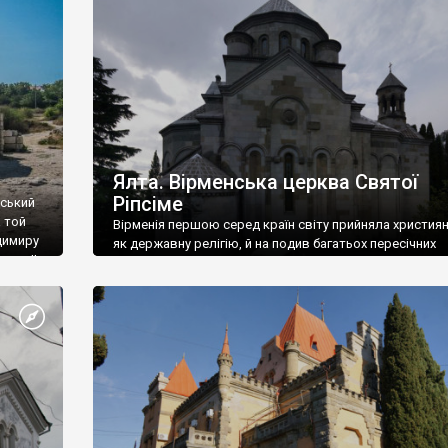
ефактів
називаються «повстяками» (postaki)…” “Вино. Крим
єкту
виробляє відмінне вино і його вдосталь: воно все ду
го».
легке біле і дуже […]
ти та
Ялта. Вірменська церква Святої
Ріпсіме
вський
 той
Вірменія першою серед країн світу прийняла христия
димиру
як державну релігію, й на подив багатьох пересічних
илю ІІ,
українців, які усіх кавказців вважають мусульманами,
 в
вірмени є відданими вірянами Христа