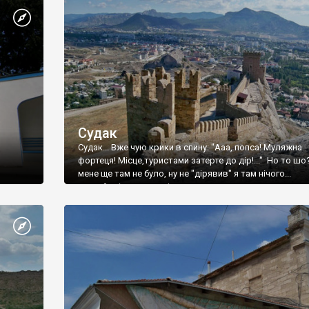
Судак
Судак... Вже чую крики в спину: "Ааа, попса! Муляжна
фортеця! Місце,туристами затерте до дір!..." Но то шо
мене ще там не було, ну не "дірявив" я там нічого...
принаймні до цього літа.