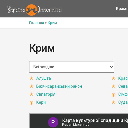
Крам
Головна
>
Крим
Крим
Алушта
Крас
Бахчисарайський район
Сева
Євпаторія
Сімф
Керч
Суда