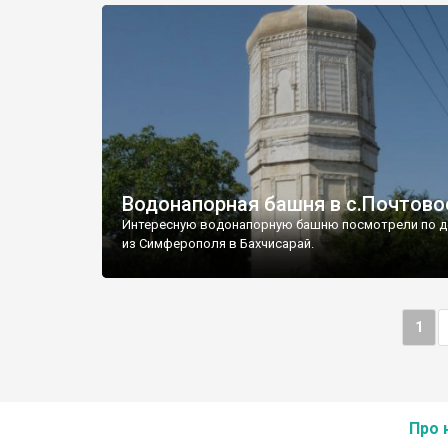
Водонапорная башня в с.Почтово
Интересную водонапорную башню посмотрели по д
из Симферополя в Бахчисарай.
1
Про 