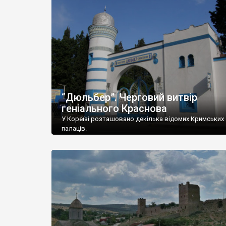
“Дюльбер”. Черговий витвір
геніального Краснова
У Кореїзі розташовано декілька відомих Кримських
палаців.