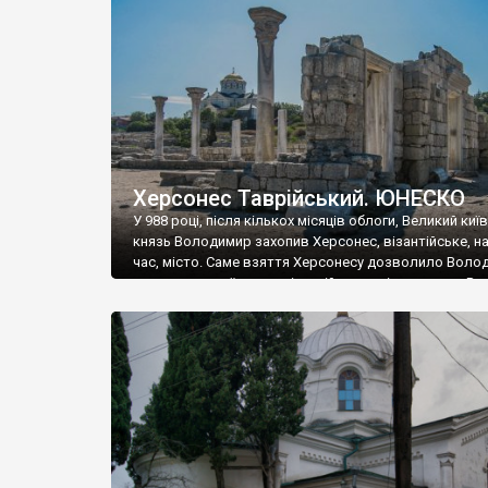
музею «Новгородський музей-заповідник» сотні арт
візантійської доби. Раритети викрадені з фондів об’
культурної спадщини ЮНЕСКО «Херсонеса Таврійсько
Офіційно – на виставку «Золото Візантії», але експер
влада в Україні вважають це лише […]
Херсонес Таврійський. ЮНЕСКО
У 988 році, після кількох місяців облоги, Великий киї
князь Володимир захопив Херсонес, візантійське, на
час, місто. Саме взяття Херсонесу дозволило Воло
диктувати свої умови візантійському імператору Вас
та одружитися з його дочкою Ганною. Цього ж року,
Херсонесі Володимир-язичник, став Василем-
християнином. А потім було Хрещення Русі. На честь
Херсонесу Таврійського названо місто […]