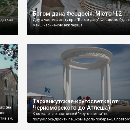
Богом дана Феодосія. Місто Ч.2
одиться
Друга частина звіту про "Богом дану" Феодосію буде 
менш насиченою ніж перша.
Тарханкутская кругосветка(от
Черноморского до Атлеша)
ших (на
але
К сожалению настоящей "кругосветки" не
тивізм,
получилось,пройти пешком вдоль побережья,поэтом
совершали радиальные вылазки из Оленевки.