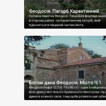
Феодосія. Пагорб Карантинний
Головна памятка Феодосії - Генуезька фортеця знах
в старому районі - на Карантинному пагорбі, який
підноситься в південній частині міста.
Богом дана Феодосія. Місто Ч.1
Феодосія (Кафа-12 (13) -15 (18) ст) - одне з найцікаві
мою думку) міст всього Кримського півострова .Ну,
думка в кожного своя, тому щоби розвіяти цей субєк
запрошую відвідати це