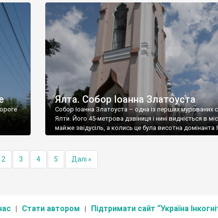
е
Ялта. Собор Іоанна Златоуста
ороге
Собор Іоанна Златоуста – одна із перших мурованих 
Ялти. Його 45-метрова дзвіниця і нині видніється в міс
майже звідусіль, а колись це була висотна домінанта 
2
3
4
5
Далі »
нас
Стати автором
Підтримати сайт “Україна Інкогні