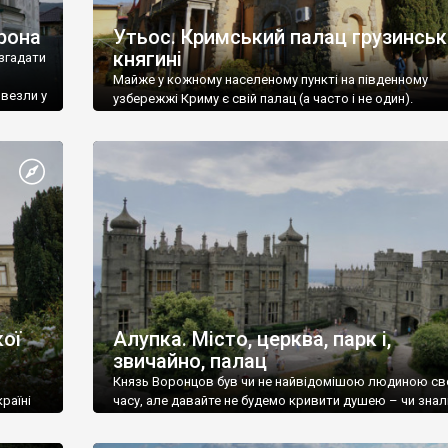
рона
Утьос. Кримський палац грузинськ
княгині
згадати
Майже у кожному населеному пункті на південному
ивезли у
узбережжі Криму є свій палац (а часто і не один).
ої
Алупка. Місто, церква, парк і,
звичайно, палац
Князь Воронцов був чи не найвідомішою людиною св
раїні
часу, але давайте не будемо кривити душею – чи знал
це прізвище до відвідин Алупки? Мабуть все таки ні.