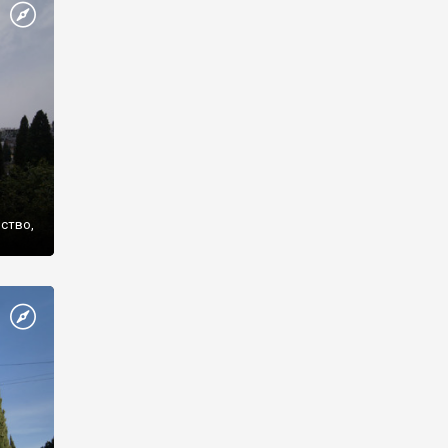
же
нство,