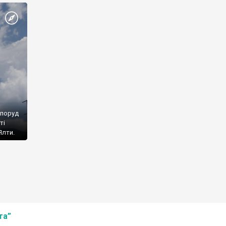
споруд
ті
Ялти.
та”