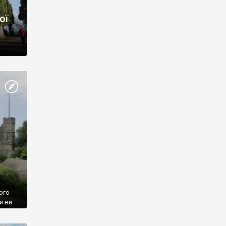
ої
ого
и ви