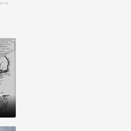
им та
ора і
є
го типу,
ей-
рний
ста:
 райони
від 2
I
і,
рукти,
 котрі