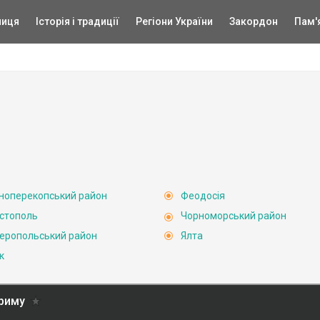
ниця
Історія і традиції
Регіони України
Закордон
Пам'
ноперекопський район
Феодосія
стополь
Чорноморський район
еропольський район
Ялта
к