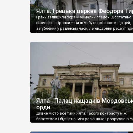
Ялта. Грецька церква Феодора Ти
Греки залишили Україні чималий спадок. Достатньо 
ніжинські огірочки – ви ж мабуть всі знаєте, що цей,
загублений у радянські часи, легендарний рецепт пр
Ніжин греки?
Ялта . Палац нащадків Мордовськ
орди
Дивне місто все таки Ялта. Такого контрасту між
багатством і бідністю, між розкішшю і розрухою в Ук
більше не знайдеш.