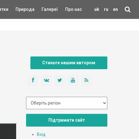
ятки
Природа
Галереї
Про нас
uk
ru
en
Станьте нашим автором
Підтримати сайт
Вхід