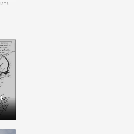
им та
ора і
є
го типу,
ей-
рний
ста:
 райони
від 2
I
і,
рукти,
 котрі