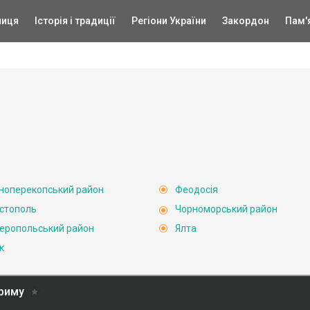
ниця
Історія і традиції
Регіони України
Закордон
Пам'
ноперекопський район
Феодосія
стополь
Чорноморський район
еропольський район
Ялта
к