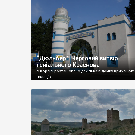
“Дюльбер”. Черговий витвір
геніального Краснова
У Кореїзі розташовано декілька відомих Кримських
палаців.