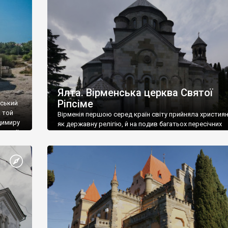
ефактів
називаються «повстяками» (postaki)…” “Вино. Крим
єкту
виробляє відмінне вино і його вдосталь: воно все ду
го».
легке біле і дуже […]
ти та
Ялта. Вірменська церква Святої
Ріпсіме
вський
 той
Вірменія першою серед країн світу прийняла христия
димиру
як державну релігію, й на подив багатьох пересічних
илю ІІ,
українців, які усіх кавказців вважають мусульманами,
 в
вірмени є відданими вірянами Христа