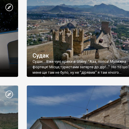
Судак
Судак... Вже чую крики в спину: "Ааа, попса! Муляжна
фортеця! Місце,туристами затерте до дір!..." Но то шо
мене ще там не було, ну не "дірявив" я там нічого...
принаймні до цього літа.