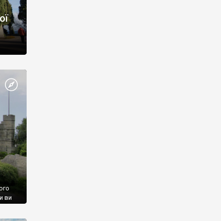
ої
ого
и ви