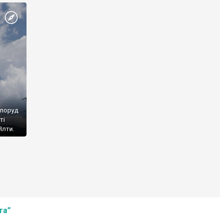
споруд
ті
Ялти.
та”