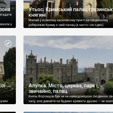
рона
Утьос. Кримський палац грузинськ
княгині
згадати
Майже у кожному населеному пункті на південному
ивезли у
узбережжі Криму є свій палац (а часто і не один).
ої
Алупка. Місто, церква, парк і,
звичайно, палац
Князь Воронцов був чи не найвідомішою людиною св
раїні
часу, але давайте не будемо кривити душею – чи знал
це прізвище до відвідин Алупки? Мабуть все таки ні.