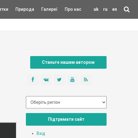
ятки
Природа
Галереї
Про нас
uk
ru
en
Станьте нашим автором
Підтримати сайт
Вхід