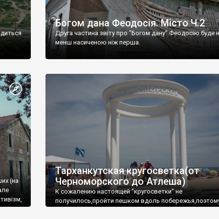
Богом дана Феодосія. Місто Ч.2
одиться
Друга частина звіту про "Богом дану" Феодосію буде 
менш насиченою ніж перша.
Тарханкутская кругосветка(от
Черноморского до Атлеша)
ших (на
але
К сожалению настоящей "кругосветки" не
тивізм,
получилось,пройти пешком вдоль побережья,поэтом
совершали радиальные вылазки из Оленевки.