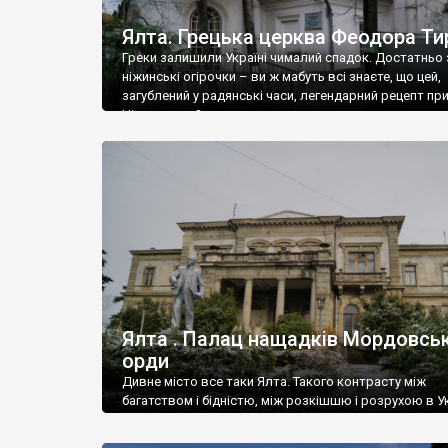
Ялта. Грецька церква Феодора Ти
Греки залишили Україні чималий спадок. Достатньо 
ніжинські огірочки – ви ж мабуть всі знаєте, що цей,
загублений у радянські часи, легендарний рецепт пр
Ніжин греки?
Ялта . Палац нащадків Мордовськ
орди
Дивне місто все таки Ялта. Такого контрасту між
багатством і бідністю, між розкішшю і розрухою в Ук
більше не знайдеш.