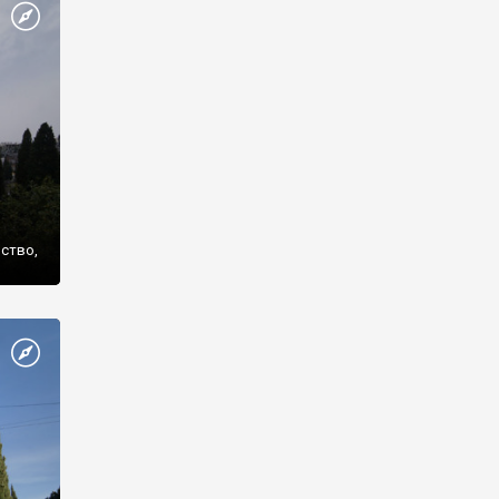
же
нство,