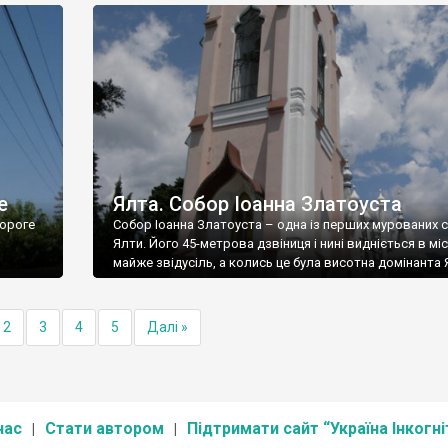
е
Ялта. Собор Іоанна Златоуста
ороге
Собор Іоанна Златоуста – одна із перших мурованих 
Ялти. Його 45-метрова дзвіниця і нині видніється в міс
майже звідусіль, а колись це була висотна домінанта 
2
3
4
5
Далі »
нас
Стати автором
Підтримати сайт “Україна Інкогні