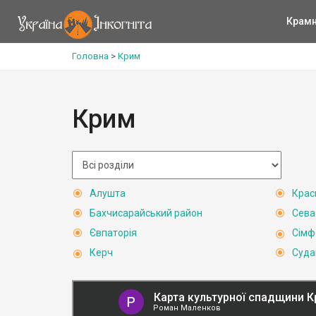
Крам
Головна
>
Крим
Крим
Алушта
Крас
Бахчисарайський район
Сева
Євпаторія
Сімф
Керч
Суда