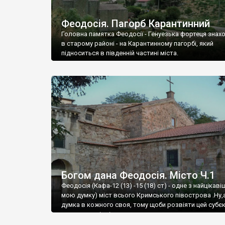
Феодосія. Пагорб Карантинний
Головна памятка Феодосії - Генуезька фортеця знах
в старому районі - на Карантинному пагорбі, який
підноситься в південній частині міста.
Богом дана Феодосія. Місто Ч.1
Феодосія (Кафа-12 (13) -15 (18) ст) - одне з найцікаві
мою думку) міст всього Кримського півострова .Ну,
думка в кожного своя, тому щоби розвіяти цей субєк
запрошую відвідати це