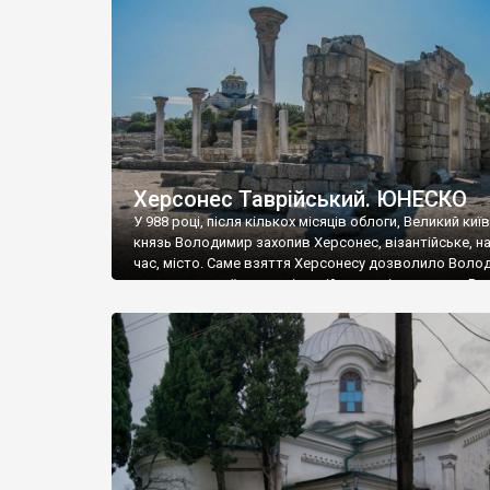
музею «Новгородський музей-заповідник» сотні арт
візантійської доби. Раритети викрадені з фондів об’
культурної спадщини ЮНЕСКО «Херсонеса Таврійсько
Офіційно – на виставку «Золото Візантії», але експер
влада в Україні вважають це лише […]
Херсонес Таврійський. ЮНЕСКО
У 988 році, після кількох місяців облоги, Великий киї
князь Володимир захопив Херсонес, візантійське, на
час, місто. Саме взяття Херсонесу дозволило Воло
диктувати свої умови візантійському імператору Вас
та одружитися з його дочкою Ганною. Цього ж року,
Херсонесі Володимир-язичник, став Василем-
християнином. А потім було Хрещення Русі. На честь
Херсонесу Таврійського названо місто […]