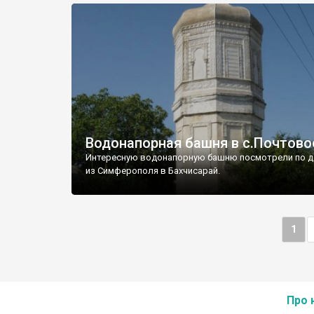
Водонапорная башня в с.Почтово
Интересную водонапорную башню посмотрели по д
из Симферополя в Бахчисарай.
1
Про 