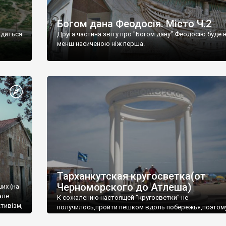
Богом дана Феодосія. Місто Ч.2
одиться
Друга частина звіту про "Богом дану" Феодосію буде 
менш насиченою ніж перша.
Тарханкутская кругосветка(от
Черноморского до Атлеша)
ших (на
але
К сожалению настоящей "кругосветки" не
тивізм,
получилось,пройти пешком вдоль побережья,поэтом
совершали радиальные вылазки из Оленевки.