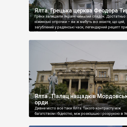
Ялта. Грецька церква Феодора Ти
Греки залишили Україні чималий спадок. Достатньо 
ніжинські огірочки – ви ж мабуть всі знаєте, що цей,
загублений у радянські часи, легендарний рецепт пр
Ніжин греки?
Ялта . Палац нащадків Мордовськ
орди
Дивне місто все таки Ялта. Такого контрасту між
багатством і бідністю, між розкішшю і розрухою в Ук
більше не знайдеш.