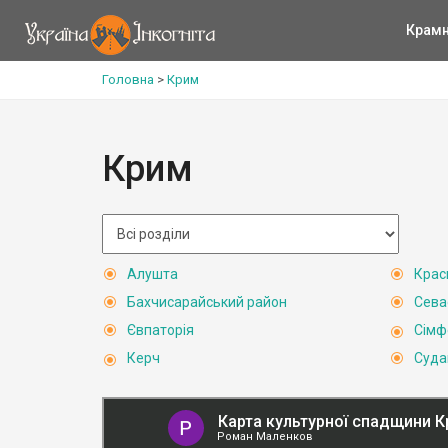
Крам
Головна
>
Крим
Крим
Алушта
Крас
Бахчисарайський район
Сева
Євпаторія
Сімф
Керч
Суда