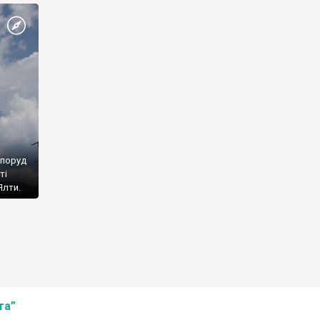
споруд
ті
Ялти.
та”