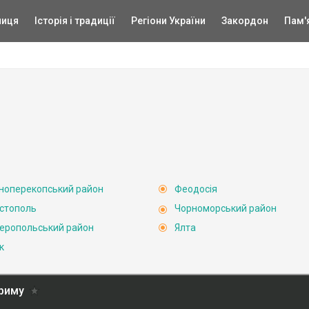
ниця
Історія і традиції
Регіони України
Закордон
Пам'
ноперекопський район
Феодосія
стополь
Чорноморський район
еропольський район
Ялта
к