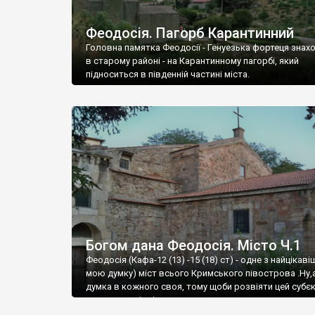
Феодосія. Пагорб Карантинний
Головна памятка Феодосії - Генуезька фортеця знах
в старому районі - на Карантинному пагорбі, який
підноситься в південній частині міста.
Богом дана Феодосія. Місто Ч.1
Феодосія (Кафа-12 (13) -15 (18) ст) - одне з найцікаві
мою думку) міст всього Кримського півострова .Ну,
думка в кожного своя, тому щоби розвіяти цей субєк
запрошую відвідати це