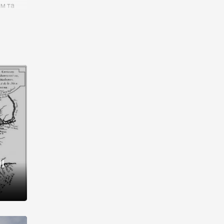
им та
ора і
є
го типу,
ей-
рний
ста:
 райони
від 2
I
і,
рукти,
 котрі