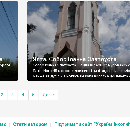
е
Ялта. Собор Іоанна Златоуста
ороге
Собор Іоанна Златоуста – одна із перших мурованих 
Ялти. Його 45-метрова дзвіниця і нині видніється в міс
майже звідусіль, а колись це була висотна домінанта 
2
3
4
5
Далі »
нас
Стати автором
Підтримати сайт “Україна Інкогні