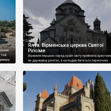
ефактів
називаються «повстяками» (postaki)…” “Вино. Крим
єкту
виробляє відмінне вино і його вдосталь: воно все ду
го».
легке біле і дуже […]
ти та
Ялта. Вірменська церква Святої
Ріпсіме
вський
 той
Вірменія першою серед країн світу прийняла христия
димиру
як державну релігію, й на подив багатьох пересічних
илю ІІ,
українців, які усіх кавказців вважають мусульманами,
 в
вірмени є відданими вірянами Христа