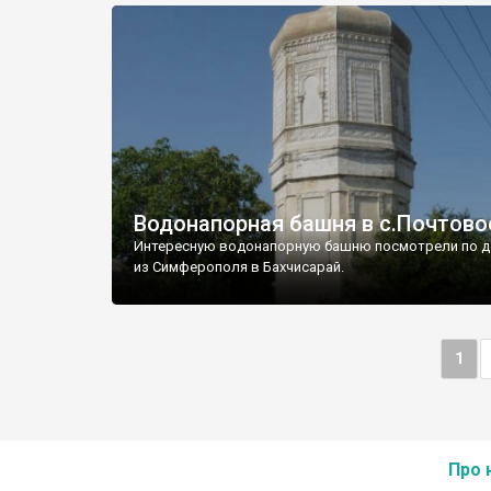
Водонапорная башня в с.Почтово
Интересную водонапорную башню посмотрели по д
из Симферополя в Бахчисарай.
1
Про 