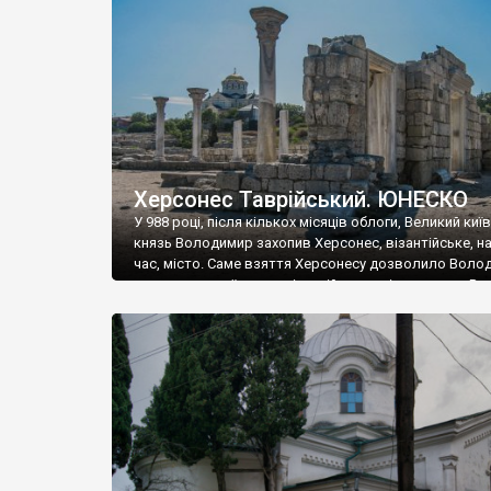
музею «Новгородський музей-заповідник» сотні арт
візантійської доби. Раритети викрадені з фондів об’
культурної спадщини ЮНЕСКО «Херсонеса Таврійсько
Офіційно – на виставку «Золото Візантії», але експер
влада в Україні вважають це лише […]
Херсонес Таврійський. ЮНЕСКО
У 988 році, після кількох місяців облоги, Великий киї
князь Володимир захопив Херсонес, візантійське, на
час, місто. Саме взяття Херсонесу дозволило Воло
диктувати свої умови візантійському імператору Вас
та одружитися з його дочкою Ганною. Цього ж року,
Херсонесі Володимир-язичник, став Василем-
християнином. А потім було Хрещення Русі. На честь
Херсонесу Таврійського названо місто […]