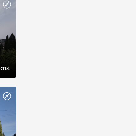
же
нство,