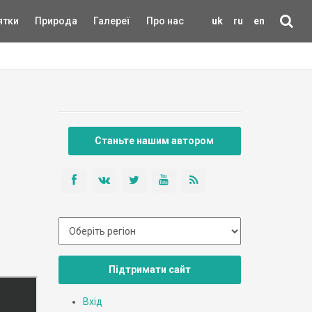
ятки
Природа
Галереї
Про нас
uk
ru
en
Станьте нашим автором
Підтримати сайт
Вхід