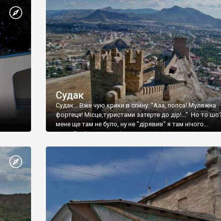
Судак
Судак... Вже чую крики в спину: "Ааа, попса! Муляжна
фортеця! Місце,туристами затерте до дір!..." Но то шо
мене ще там не було, ну не "дірявив" я там нічого...
принаймні до цього літа.