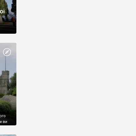
ої
ого
и ви