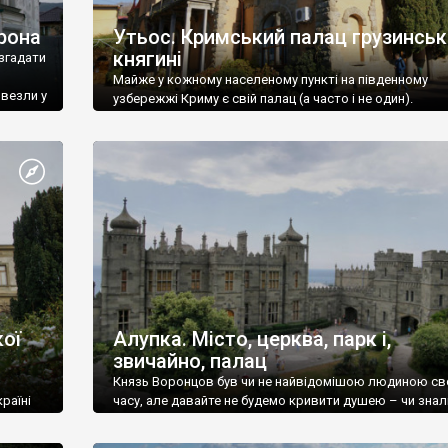
рона
Утьос. Кримський палац грузинськ
княгині
згадати
Майже у кожному населеному пункті на південному
ивезли у
узбережжі Криму є свій палац (а часто і не один).
ої
Алупка. Місто, церква, парк і,
звичайно, палац
Князь Воронцов був чи не найвідомішою людиною св
раїні
часу, але давайте не будемо кривити душею – чи знал
це прізвище до відвідин Алупки? Мабуть все таки ні.