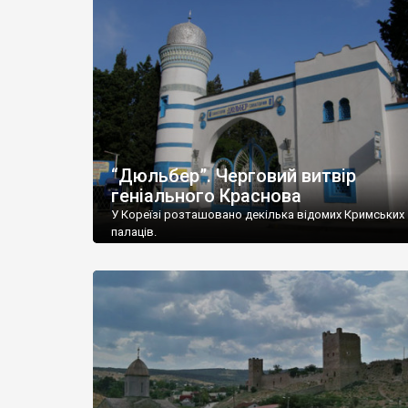
“Дюльбер”. Черговий витвір
геніального Краснова
У Кореїзі розташовано декілька відомих Кримських
палаців.