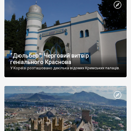
“Дюльбер”. Черговий витвір
геніального Краснова
У Кореїзі розташовано декілька відомих Кримських палаців.