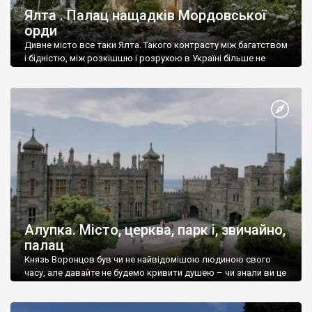
Ялта . Палац нащадків Мордовської
орди
Дивне місто все таки Ялта. Такого контрасту між багатством
і бідністю, між розкішшю і розрухою в Україні більше не
знайдеш.
Алупка. Місто, церква, парк і, звичайно,
палац
Князь Воронцов був чи не найвідомішою людиною свого
часу, але давайте не будемо кривити душею – чи знали ви це
прізвище до відвідин Алупки? Мабуть все таки ні.