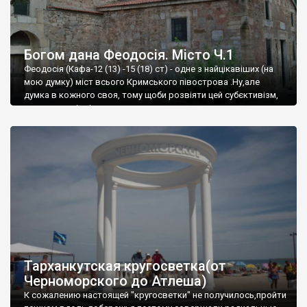
Богом дана Феодосія. Місто Ч.1
Феодосія (Кафа-12 (13) -15 (18) ст) - одне з найцікавіших (на
мою думку) міст всього Кримського півострова .Ну,але
думка в кожного своя, тому щоби розвіяти цей субєктивізм,
запрошую відвідати це
Тарханкутская кругосветка(от
Черноморского до Атлеша)
К сожалению настоящей "кругосветки" не получилось,пройти