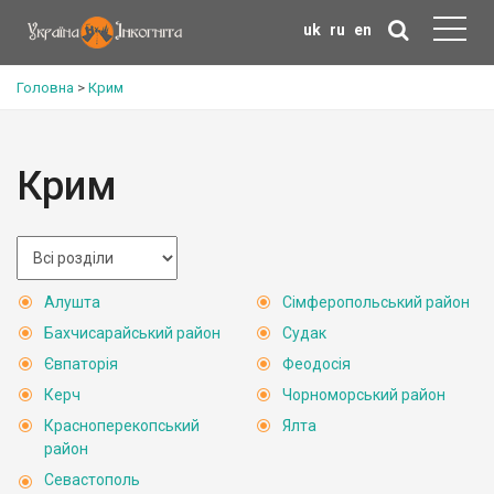
uk
ru
en
Головна
>
Крим
Крим
Алушта
Сімферопольський район
Бахчисарайський район
Судак
Євпаторія
Феодосія
Керч
Чорноморський район
Красноперекопський
Ялта
район
Севастополь