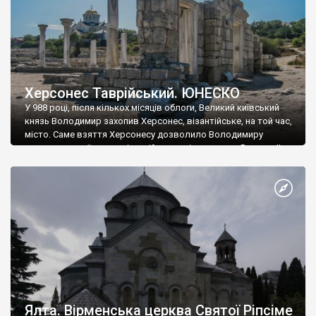
Херсонес Таврійський. ЮНЕСКО
У 988 році, після кількох місяців облоги, Великий київський
князь Володимир захопив Херсонес, візантійське, на той час,
місто. Саме взяття Херсонесу дозволило Володимиру
диктувати свої умови візантійському імператору Василю ІІ, та
одружитися з його дочкою Ганною. Цього ж року, в
Херсонесі Володимир-язичник, став Василем-християнином.
А потім було Хрещення Русі. На честь Херсонесу Таврійського
названо місто […]
Ялта. Вірменська церква Святої Ріпсіме