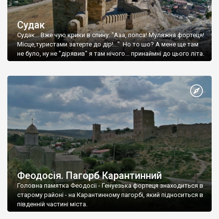
Судак
Судак... Вже чую крики в спину: "Ааа, попса! Муляжна фортеця!
Місце,туристами затерте до дір!..." Но то шо? А мене ще там
не було, ну не "дірявив" я там нічого... принаймні до цього літа.
Феодосія. Пагорб Карантинний
Головна памятка Феодосії - Генуезька фортеця знаходиться в
старому районі - на Карантинному пагорбі, який підноситься в
південній частині міста.