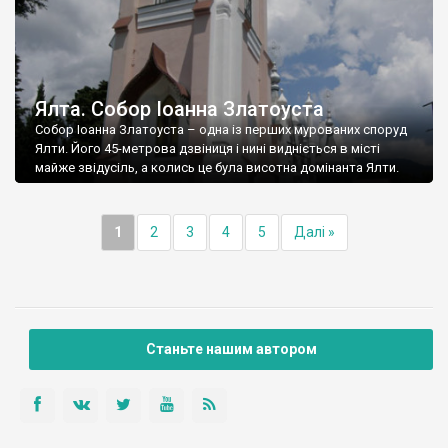
Ялта. Собор Іоанна Златоуста
Собор Іоанна Златоуста – одна із перших мурованих споруд
Ялти. Його 45-метрова дзвіниця і нині видніється в місті
майже звідусіль, а колись це була висотна домінанта Ялти.
1
2
3
4
5
Далі »
Станьте нашим автором