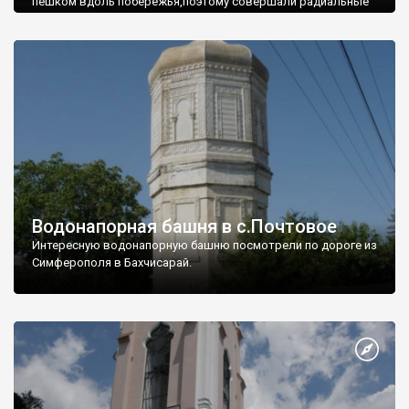
пешком вдоль побережья,поэтому совершали радиальные
вылазки из Оленевки.
Водонапорная башня в с.Почтовое
Интересную водонапорную башню посмотрели по дороге из
Симферополя в Бахчисарай.