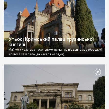
Утьос. Кримський палац грузинської
княгині
Майже у кожному населеному пункті на південному узбережжі
Криму є свій палац (а часто і не один).