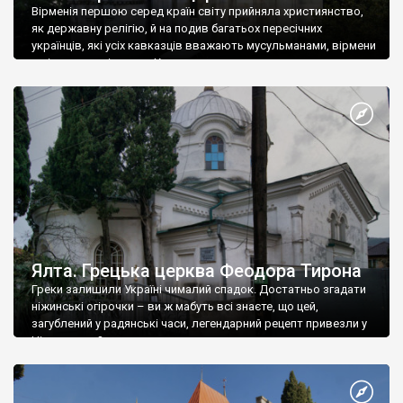
Вірменія першою серед країн світу прийняла християнство,
як державну релігію, й на подив багатьох пересічних
українців, які усіх кавказців вважають мусульманами, вірмени
є відданими вірянами Христа
Ялта. Грецька церква Феодора Тирона
Греки залишили Україні чималий спадок. Достатньо згадати
ніжинські огірочки – ви ж мабуть всі знаєте, що цей,
загублений у радянські часи, легендарний рецепт привезли у
Ніжин греки?