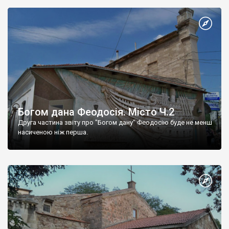
Богом дана Феодосія. Місто Ч.2
Друга частина звіту про "Богом дану" Феодосію буде не менш
насиченою ніж перша.