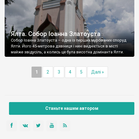
Ялта. Собор Іоанна Златоуста
Собор Іоанна Златоуста – одна із перших мурованих споруд
Ялти. Його 45-метрова дзвіниця і нині видніється в місті
майже звідусіль, а колись це була висотна домінанта Ялти.
1
2
3
4
5
Далі »
Станьте нашим автором