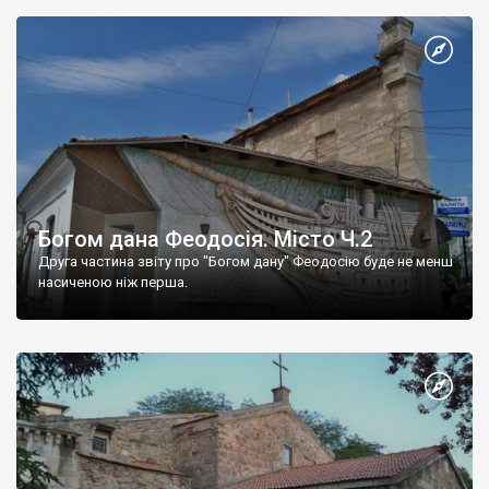
Богом дана Феодосія. Місто Ч.2
Друга частина звіту про "Богом дану" Феодосію буде не менш
насиченою ніж перша.