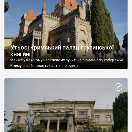
Утьос. Кримський палац грузинської
княгині
Майже у кожному населеному пункті на південному узбережжі
Криму є свій палац (а часто і не один).