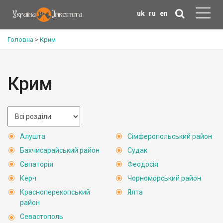
uk
ru
en
Головна
>
Крим
Крим
Алушта
Сімферопольський район
Бахчисарайський район
Судак
Євпаторія
Феодосія
Керч
Чорноморський район
Красноперекопський
Ялта
район
Севастополь