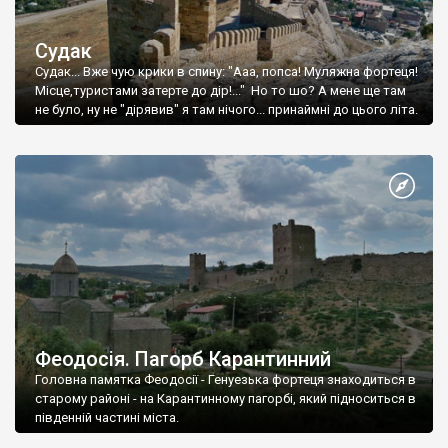
Судак
Судак... Вже чую крики в спину: "Ааа, попса! Муляжна фортеця!
Місце,туристами затерте до дір!..." Но то шо? А мене ще там
не було, ну не "дірявив" я там нічого... принаймні до цього літа.
Феодосія. Пагорб Карантинний
Головна памятка Феодосії - Генуезька фортеця знаходиться в
старому районі - на Карантинному пагорбі, який підноситься в
південній частині міста.