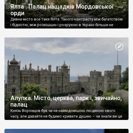
Ялта . Палац нащадків Мордовської
орди
Дивне місто все таки Ялта. Такого контрасту між багатством
і бідністю, між розкішшю і розрухою в Україні більше не
знайдеш.
Алупка. Місто, церква, парк і, звичайно,
палац
Князь Воронцов був чи не найвідомішою людиною свого
часу, але давайте не будемо кривити душею – чи знали ви це
прізвище до відвідин Алупки? Мабуть все таки ні.