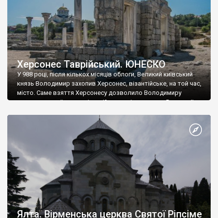
Херсонес Таврійський. ЮНЕСКО
У 988 році, після кількох місяців облоги, Великий київський
князь Володимир захопив Херсонес, візантійське, на той час,
місто. Саме взяття Херсонесу дозволило Володимиру
диктувати свої умови візантійському імператору Василю ІІ, та
одружитися з його дочкою Ганною. Цього ж року, в
Херсонесі Володимир-язичник, став Василем-християнином.
А потім було Хрещення Русі. На честь Херсонесу Таврійського
названо місто […]
Ялта. Вірменська церква Святої Ріпсіме