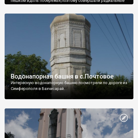
пешком вдоль побережья,поэтому совершали радиальные
вылазки из Оленевки.
Водонапорная башня в с.Почтовое
Интересную водонапорную башню посмотрели по дороге из
Симферополя в Бахчисарай.