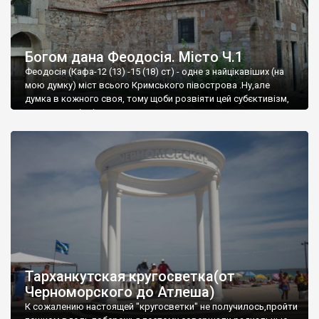
Богом дана Феодосія. Місто Ч.1
Феодосія (Кафа-12 (13) -15 (18) ст) - одне з найцікавіших (на
мою думку) міст всього Кримського півострова .Ну,але
думка в кожного своя, тому щоби розвіяти цей субєктивізм,
запрошую відвідати це
Тарханкутская кругосветка(от
Черноморского до Атлеша)
К сожалению настоящей "кругосветки" не получилось,пройти