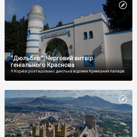
“Дюльбер”. Черговий витвір
геніального Краснова
У Кореїзі розташовано декілька відомих Кримських палаців.