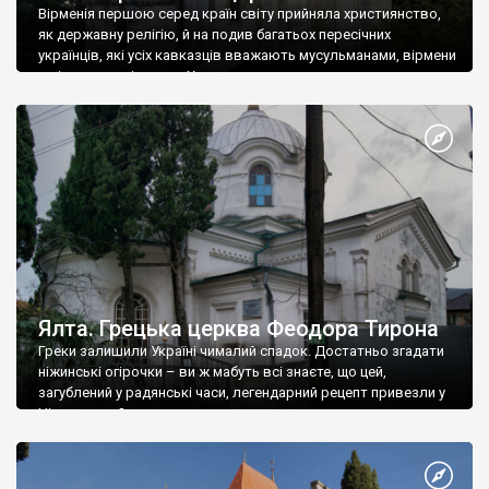
Вірменія першою серед країн світу прийняла християнство,
як державну релігію, й на подив багатьох пересічних
українців, які усіх кавказців вважають мусульманами, вірмени
є відданими вірянами Христа
Ялта. Грецька церква Феодора Тирона
Греки залишили Україні чималий спадок. Достатньо згадати
ніжинські огірочки – ви ж мабуть всі знаєте, що цей,
загублений у радянські часи, легендарний рецепт привезли у
Ніжин греки?