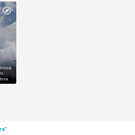
споруд
ті
Ялти.
та”