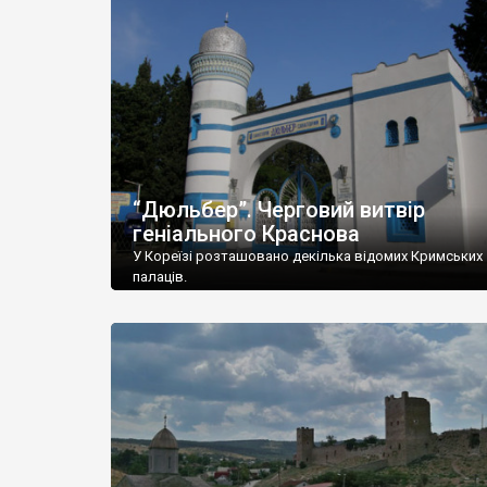
“Дюльбер”. Черговий витвір
геніального Краснова
У Кореїзі розташовано декілька відомих Кримських
палаців.