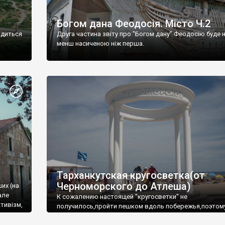
Богом дана Феодосія. Місто Ч.2
одиться
Друга частина звіту про "Богом дану" Феодосію буде 
менш насиченою ніж перша.
Тарханкутская кругосветка(от
Черноморского до Атлеша)
ших (на
але
К сожалению настоящей "кругосветки" не
тивізм,
получилось,пройти пешком вдоль побережья,поэтом
совершали радиальные вылазки из Оленевки.