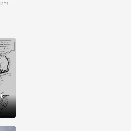
им та
ора і
є
го типу,
ей-
рний
ста:
 райони
від 2
I
і,
рукти,
 котрі