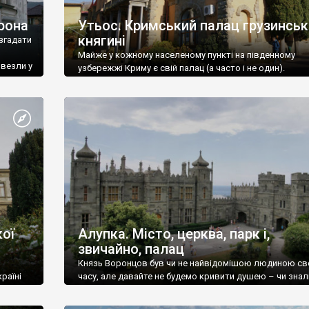
рона
Утьос. Кримський палац грузинськ
княгині
згадати
Майже у кожному населеному пункті на південному
ивезли у
узбережжі Криму є свій палац (а часто і не один).
ої
Алупка. Місто, церква, парк і,
звичайно, палац
Князь Воронцов був чи не найвідомішою людиною св
раїні
часу, але давайте не будемо кривити душею – чи знал
це прізвище до відвідин Алупки? Мабуть все таки ні.