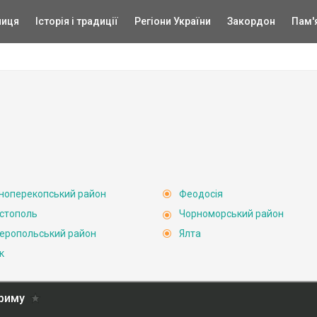
ниця
Історія і традиції
Регіони України
Закордон
Пам'
ноперекопський район
Феодосія
стополь
Чорноморський район
еропольський район
Ялта
к