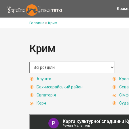
Крам
Головна
>
Крим
Крим
Алушта
Крас
Бахчисарайський район
Сева
Євпаторія
Сімф
Керч
Суда