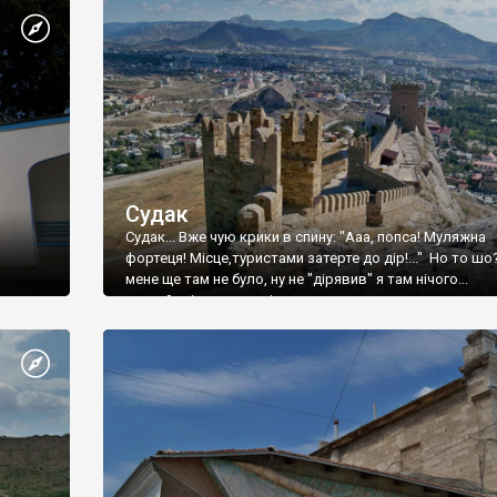
Судак
Судак... Вже чую крики в спину: "Ааа, попса! Муляжна
фортеця! Місце,туристами затерте до дір!..." Но то шо
мене ще там не було, ну не "дірявив" я там нічого...
принаймні до цього літа.