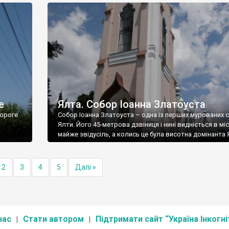
е
Ялта. Собор Іоанна Златоуста
ороге
Собор Іоанна Златоуста – одна із перших мурованих 
Ялти. Його 45-метрова дзвіниця і нині видніється в міс
майже звідусіль, а колись це була висотна домінанта 
2
3
4
5
Далі »
нас
Стати автором
Підтримати сайт “Україна Інкогні