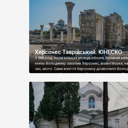
музею «Новгородський музей-заповідник» сотні арт
візантійської доби. Раритети викрадені з фондів об’
культурної спадщини ЮНЕСКО «Херсонеса Таврійсько
Офіційно – на виставку «Золото Візантії», але експер
влада в Україні вважають це лише […]
Херсонес Таврійський. ЮНЕСКО
У 988 році, після кількох місяців облоги, Великий киї
князь Володимир захопив Херсонес, візантійське, на
час, місто. Саме взяття Херсонесу дозволило Воло
диктувати свої умови візантійському імператору Вас
та одружитися з його дочкою Ганною. Цього ж року,
Херсонесі Володимир-язичник, став Василем-
християнином. А потім було Хрещення Русі. На честь
Херсонесу Таврійського названо місто […]