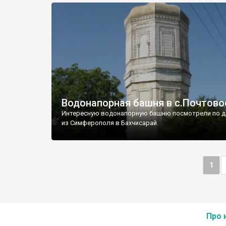
Водонапорная башня в с.Почтово
Интересную водонапорную башню посмотрели по д
из Симферополя в Бахчисарай.
1
Про 