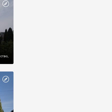
же
нство,