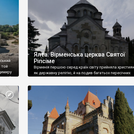
ефактів
називаються «повстяками» (postaki)…” “Вино. Крим
єкту
виробляє відмінне вино і його вдосталь: воно все ду
го».
легке біле і дуже […]
ти та
Ялта. Вірменська церква Святої
Ріпсіме
вський
 той
Вірменія першою серед країн світу прийняла христия
димиру
як державну релігію, й на подив багатьох пересічних
илю ІІ,
українців, які усіх кавказців вважають мусульманами,
 в
вірмени є відданими вірянами Христа