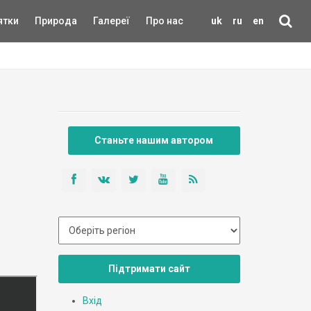
ятки
Природа
Галереї
Про нас
uk
ru
en
Станьте нашим автором
Підтримати сайт
Вхід