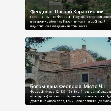
Феодосія. Пагорб Карантинний
Головна памятка Феодосії - Генуезька фортеця знах
в старому районі - на Карантинному пагорбі, який
підноситься в південній частині міста.
Богом дана Феодосія. Місто Ч.1
Феодосія (Кафа-12 (13) -15 (18) ст) - одне з найцікаві
мою думку) міст всього Кримського півострова .Ну,
думка в кожного своя, тому щоби розвіяти цей субєк
запрошую відвідати це