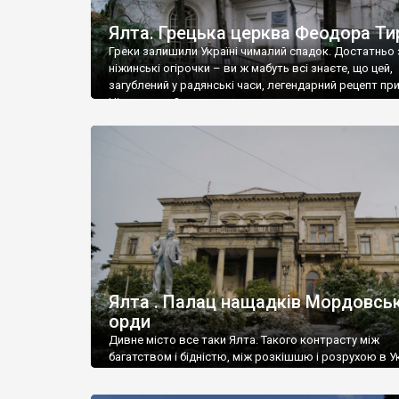
Ялта. Грецька церква Феодора Ти
Греки залишили Україні чималий спадок. Достатньо 
ніжинські огірочки – ви ж мабуть всі знаєте, що цей,
загублений у радянські часи, легендарний рецепт пр
Ніжин греки?
Ялта . Палац нащадків Мордовськ
орди
Дивне місто все таки Ялта. Такого контрасту між
багатством і бідністю, між розкішшю і розрухою в Ук
більше не знайдеш.