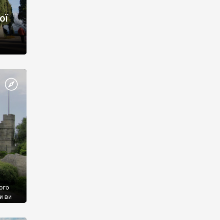
ої
ого
и ви