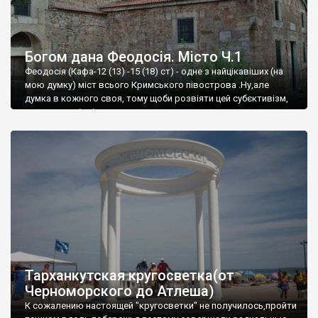
Богом дана Феодосія. Місто Ч.1
Феодосія (Кафа-12 (13) -15 (18) ст) - одне з найцікавіших (на
мою думку) міст всього Кримського півострова .Ну,але
думка в кожного своя, тому щоби розвіяти цей субєктивізм,
запрошую відвідати це
Тарханкутская кругосветка(от
Черноморского до Атлеша)
К сожалению настоящей "кругосветки" не получилось,пройти