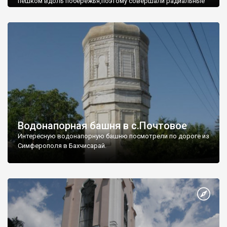
пешком вдоль побережья,поэтому совершали радиальные
вылазки из Оленевки.
Водонапорная башня в с.Почтовое
Интересную водонапорную башню посмотрели по дороге из
Симферополя в Бахчисарай.