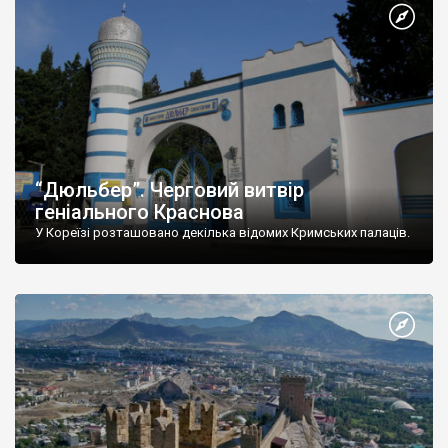
“Дюльбер”. Черговий витвір
геніального Краснова
У Кореїзі розташовано декілька відомих Кримських палаців.