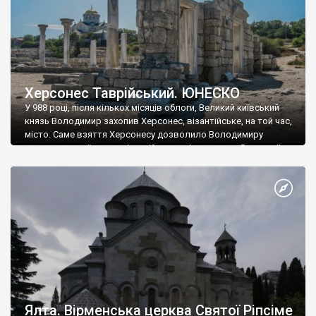
Херсонес Таврійський. ЮНЕСКО
У 988 році, після кількох місяців облоги, Великий київський
князь Володимир захопив Херсонес, візантійське, на той час,
місто. Саме взяття Херсонесу дозволило Володимиру
диктувати свої умови візантійському імператору Василю ІІ, та
одружитися з його дочкою Ганною. Цього ж року, в
Херсонесі Володимир-язичник, став Василем-християнином.
А потім було Хрещення Русі. На честь Херсонесу Таврійського
названо місто […]
Ялта. Вірменська церква Святої Ріпсіме