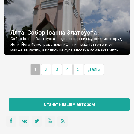
Ялта. Собор Іоанна Златоуста
Собор Іоанна Златоуста – одна із перших мурованих споруд
Ялти. Його 45-метрова дзвіниця і нині видніється в місті
майже звідусіль, а колись це була висотна домінанта Ялти.
1
2
3
4
5
Далі »
Станьте нашим автором