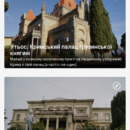
Утьос. Кримський палац грузинської
княгині
Майже у кожному населеному пункті на південному узбережжі
Криму є свій палац (а часто і не один).