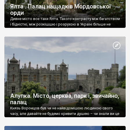
Ялта . Палац нащадків Мордовської
орди
Дивне місто все таки Ялта. Такого контрасту між багатством
і бідністю, між розкішшю і розрухою в Україні більше не
знайдеш.
Алупка. Місто, церква, парк і, звичайно,
палац
Князь Воронцов був чи не найвідомішою людиною свого
часу, але давайте не будемо кривити душею – чи знали ви це
прізвище до відвідин Алупки? Мабуть все таки ні.