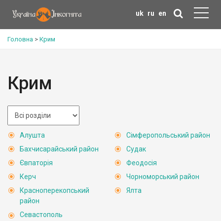
uk
ru
en
Головна
>
Крим
Крим
Алушта
Сімферопольський район
Бахчисарайський район
Судак
Євпаторія
Феодосія
Керч
Чорноморський район
Красноперекопський
Ялта
район
Севастополь