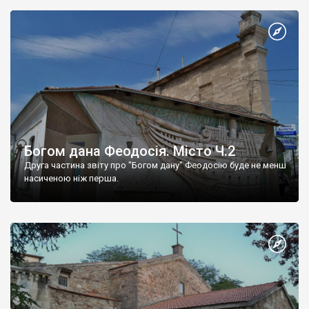
Богом дана Феодосія. Місто Ч.2
Друга частина звіту про "Богом дану" Феодосію буде не менш
насиченою ніж перша.