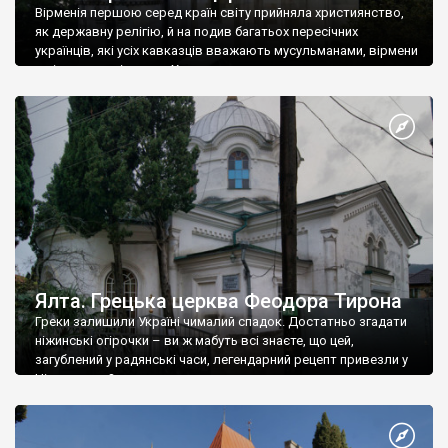
Вірменія першою серед країн світу прийняла християнство,
як державну релігію, й на подив багатьох пересічних
українців, які усіх кавказців вважають мусульманами, вірмени
є відданими вірянами Христа
Ялта. Грецька церква Феодора Тирона
Греки залишили Україні чималий спадок. Достатньо згадати
ніжинські огірочки – ви ж мабуть всі знаєте, що цей,
загублений у радянські часи, легендарний рецепт привезли у
Ніжин греки?