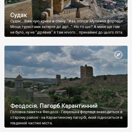
Судак
Судак... Вже чую крики в спину: "Ааа, попса! Муляжна фортеця!
Місце,туристами затерте до дір!..." Но то шо? А мене ще там
не було, ну не "дірявив" я там нічого... принаймні до цього літа.
Феодосія. Пагорб Карантинний
Головна памятка Феодосії - Генуезька фортеця знаходиться в
старому районі - на Карантинному пагорбі, який підноситься в
південній частині міста.