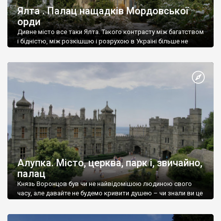
Ялта . Палац нащадків Мордовської
орди
Дивне місто все таки Ялта. Такого контрасту між багатством
і бідністю, між розкішшю і розрухою в Україні більше не
знайдеш.
Алупка. Місто, церква, парк і, звичайно,
палац
Князь Воронцов був чи не найвідомішою людиною свого
часу, але давайте не будемо кривити душею – чи знали ви це
прізвище до відвідин Алупки? Мабуть все таки ні.