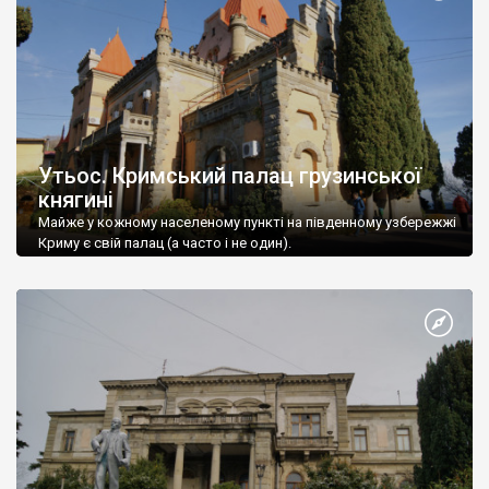
Утьос. Кримський палац грузинської
княгині
Майже у кожному населеному пункті на південному узбережжі
Криму є свій палац (а часто і не один).