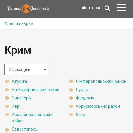
uk
ru
en
Головна
>
Крим
Крим
Алушта
Сімферопольський район
Бахчисарайський район
Судак
Євпаторія
Феодосія
Керч
Чорноморський район
Красноперекопський
Ялта
район
Севастополь