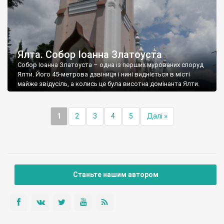
Ялта. Собор Іоанна Златоуста
Собор Іоанна Златоуста – одна із перших мурованих споруд
Ялти. Його 45-метрова дзвіниця і нині видніється в місті
майже звідусіль, а колись це була висотна домінанта Ялти.
1
2
3
4
5
Далі »
Станьте нашим автором