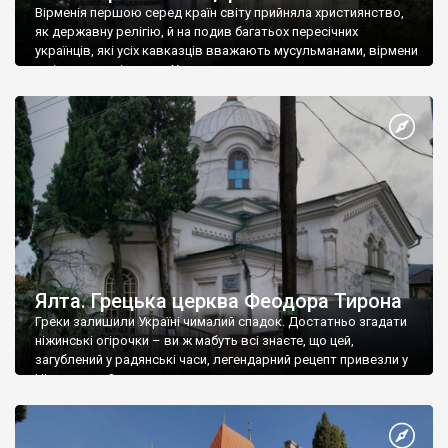
Вірменія першою серед країн світу прийняла християнство,
як державну релігію, й на подив багатьох пересічних
українців, які усіх кавказців вважають мусульманами, вірмени
є відданими вірянами Христа
Ялта. Грецька церква Феодора Тирона
Греки залишили Україні чималий спадок. Достатньо згадати
ніжинські огірочки – ви ж мабуть всі знаєте, що цей,
загублений у радянські часи, легендарний рецепт привезли у
Ніжин греки?