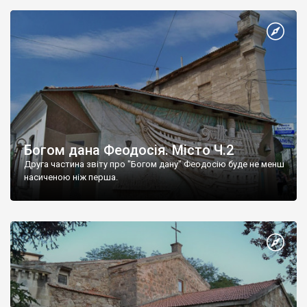
Богом дана Феодосія. Місто Ч.2
Друга частина звіту про "Богом дану" Феодосію буде не менш
насиченою ніж перша.