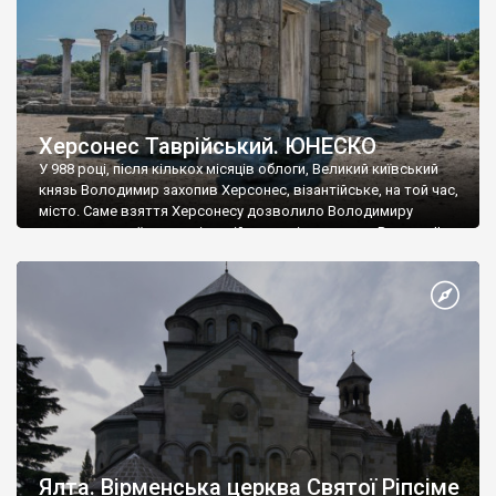
Херсонес Таврійський. ЮНЕСКО
У 988 році, після кількох місяців облоги, Великий київський
князь Володимир захопив Херсонес, візантійське, на той час,
місто. Саме взяття Херсонесу дозволило Володимиру
диктувати свої умови візантійському імператору Василю ІІ, та
одружитися з його дочкою Ганною. Цього ж року, в
Херсонесі Володимир-язичник, став Василем-християнином.
А потім було Хрещення Русі. На честь Херсонесу Таврійського
названо місто […]
Ялта. Вірменська церква Святої Ріпсіме