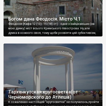
Богом дана Феодосія. Місто Ч.1
Феодосія (Кафа-12 (13) -15 (18) ст) - одне з найцікавіших (на
мою думку) міст всього Кримського півострова .Ну,але
думка в кожного своя, тому щоби розвіяти цей субєктивізм,
запрошую відвідати це
Тарханкутская кругосветка(от
Черноморского до Атлеша)
К сожалению настоящей "кругосветки" не получилось,пройти