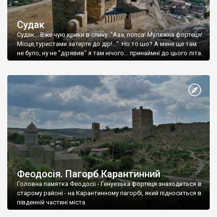
Судак
Судак... Вже чую крики в спину: "Ааа, попса! Муляжна фортеця!
Місце,туристами затерте до дір!..." Но то шо? А мене ще там
не було, ну не "дірявив" я там нічого... принаймні до цього літа.
Феодосія. Пагорб Карантинний
Головна памятка Феодосії - Генуезька фортеця знаходиться в
старому районі - на Карантинному пагорбі, який підноситься в
південній частині міста.