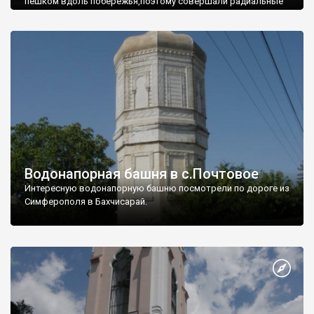
пешком вдоль побережья,поэтому совершали радиальные
вылазки из Оленевки.
Водонапорная башня в с.Почтовое
Интересную водонапорную башню посмотрели по дороге из
Симферополя в Бахчисарай.