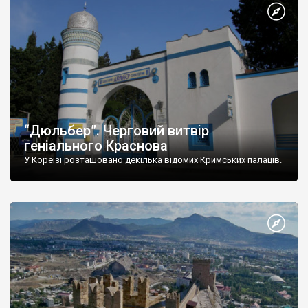
“Дюльбер”. Черговий витвір
геніального Краснова
У Кореїзі розташовано декілька відомих Кримських палаців.