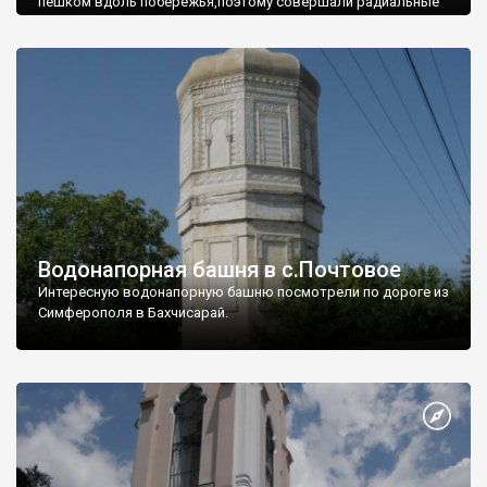
пешком вдоль побережья,поэтому совершали радиальные
вылазки из Оленевки.
Водонапорная башня в с.Почтовое
Интересную водонапорную башню посмотрели по дороге из
Симферополя в Бахчисарай.