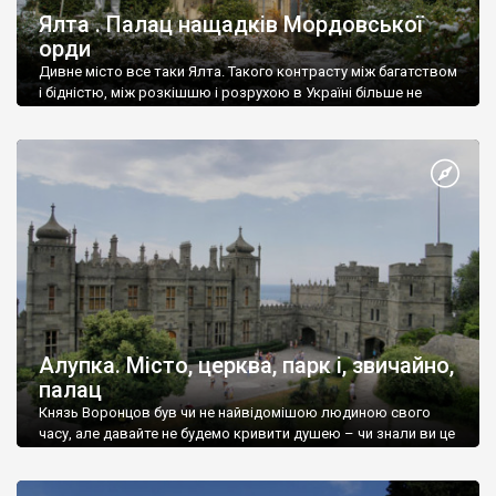
Ялта . Палац нащадків Мордовської
орди
Дивне місто все таки Ялта. Такого контрасту між багатством
і бідністю, між розкішшю і розрухою в Україні більше не
знайдеш.
Алупка. Місто, церква, парк і, звичайно,
палац
Князь Воронцов був чи не найвідомішою людиною свого
часу, але давайте не будемо кривити душею – чи знали ви це
прізвище до відвідин Алупки? Мабуть все таки ні.