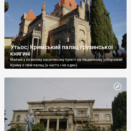
Утьос. Кримський палац грузинської
княгині
Майже у кожному населеному пункті на південному узбережжі
Криму є свій палац (а часто і не один).