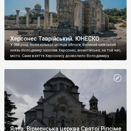
Херсонес Таврійський. ЮНЕСКО
У 988 році, після кількох місяців облоги, Великий київський
князь Володимир захопив Херсонес, візантійське, на той час,
місто. Саме взяття Херсонесу дозволило Володимиру
диктувати свої умови візантійському імператору Василю ІІ, та
одружитися з його дочкою Ганною. Цього ж року, в
Херсонесі Володимир-язичник, став Василем-християнином.
А потім було Хрещення Русі. На честь Херсонесу Таврійського
названо місто […]
Ялта. Вірменська церква Святої Ріпсіме