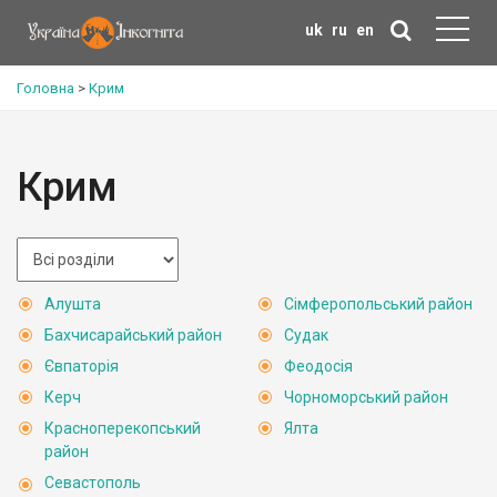
uk
ru
en
Головна
>
Крим
Крим
Алушта
Сімферопольський район
Бахчисарайський район
Судак
Євпаторія
Феодосія
Керч
Чорноморський район
Красноперекопський
Ялта
район
Севастополь