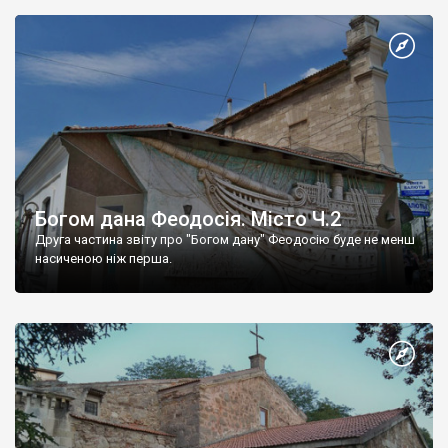
Богом дана Феодосія. Місто Ч.2
Друга частина звіту про "Богом дану" Феодосію буде не менш
насиченою ніж перша.