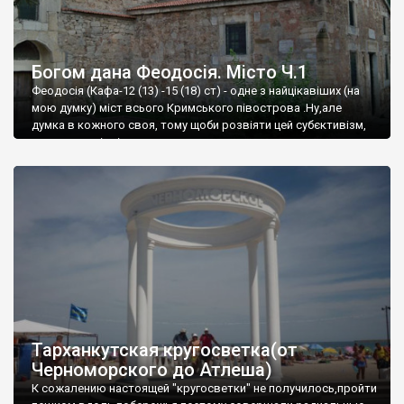
Богом дана Феодосія. Місто Ч.1
Феодосія (Кафа-12 (13) -15 (18) ст) - одне з найцікавіших (на
мою думку) міст всього Кримського півострова .Ну,але
думка в кожного своя, тому щоби розвіяти цей субєктивізм,
запрошую відвідати це
Тарханкутская кругосветка(от
Черноморского до Атлеша)
К сожалению настоящей "кругосветки" не получилось,пройти