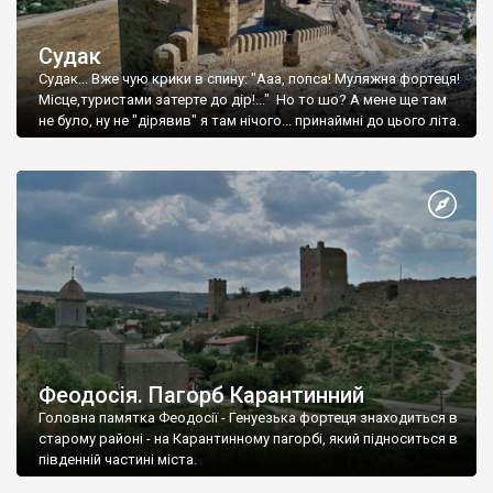
Судак
Судак... Вже чую крики в спину: "Ааа, попса! Муляжна фортеця!
Місце,туристами затерте до дір!..." Но то шо? А мене ще там
не було, ну не "дірявив" я там нічого... принаймні до цього літа.
Феодосія. Пагорб Карантинний
Головна памятка Феодосії - Генуезька фортеця знаходиться в
старому районі - на Карантинному пагорбі, який підноситься в
південній частині міста.