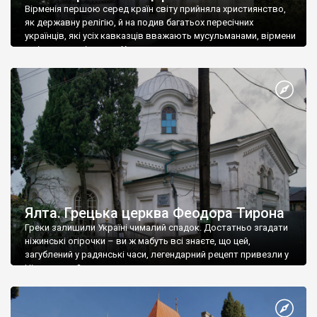
Вірменія першою серед країн світу прийняла християнство,
як державну релігію, й на подив багатьох пересічних
українців, які усіх кавказців вважають мусульманами, вірмени
є відданими вірянами Христа
Ялта. Грецька церква Феодора Тирона
Греки залишили Україні чималий спадок. Достатньо згадати
ніжинські огірочки – ви ж мабуть всі знаєте, що цей,
загублений у радянські часи, легендарний рецепт привезли у
Ніжин греки?