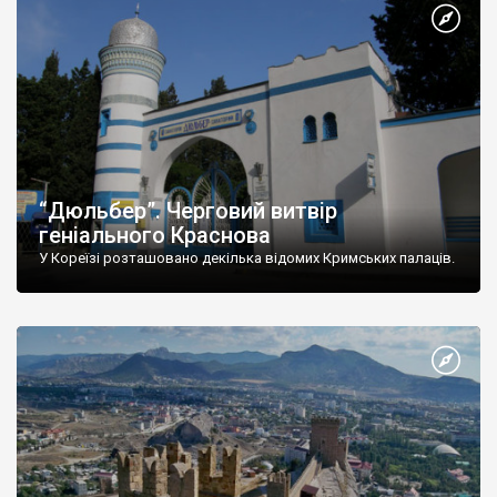
“Дюльбер”. Черговий витвір
геніального Краснова
У Кореїзі розташовано декілька відомих Кримських палаців.