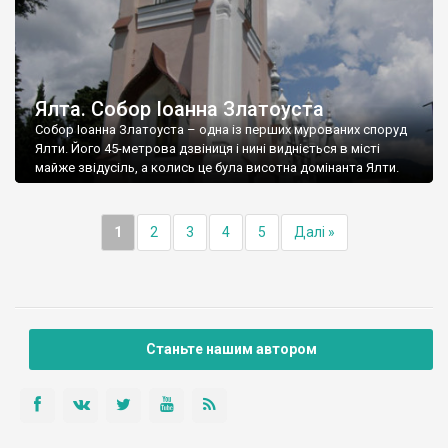
Ялта. Собор Іоанна Златоуста
Собор Іоанна Златоуста – одна із перших мурованих споруд
Ялти. Його 45-метрова дзвіниця і нині видніється в місті
майже звідусіль, а колись це була висотна домінанта Ялти.
1
2
3
4
5
Далі »
Станьте нашим автором