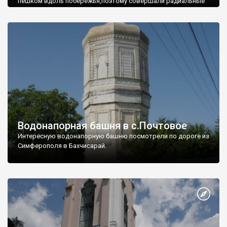
пешком вдоль побережья,поэтому совершали радиальные
вылазки из Оленевки.
Водонапорная башня в с.Почтовое
Интересную водонапорную башню посмотрели по дороге из
Симферополя в Бахчисарай.