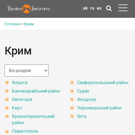
uk
ru
en
Головна
>
Крим
Крим
Алушта
Сімферопольський район
Бахчисарайський район
Судак
Євпаторія
Феодосія
Керч
Чорноморський район
Красноперекопський
Ялта
район
Севастополь