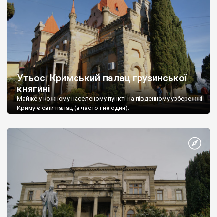
Утьос. Кримський палац грузинської
княгині
Майже у кожному населеному пункті на південному узбережжі
Криму є свій палац (а часто і не один).