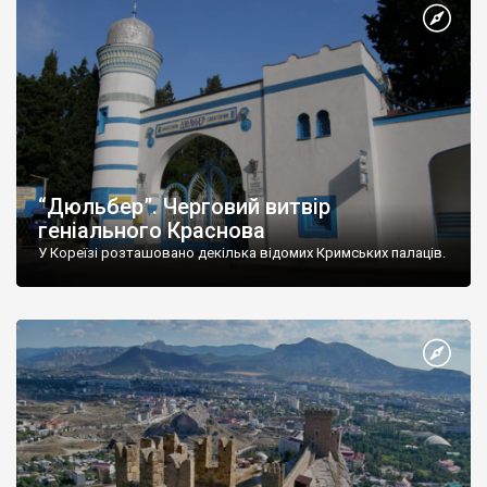
“Дюльбер”. Черговий витвір
геніального Краснова
У Кореїзі розташовано декілька відомих Кримських палаців.