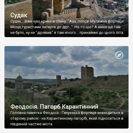
Судак
Судак... Вже чую крики в спину: "Ааа, попса! Муляжна фортеця!
Місце,туристами затерте до дір!..." Но то шо? А мене ще там
не було, ну не "дірявив" я там нічого... принаймні до цього літа.
Феодосія. Пагорб Карантинний
Головна памятка Феодосії - Генуезька фортеця знаходиться в
старому районі - на Карантинному пагорбі, який підноситься в
південній частині міста.