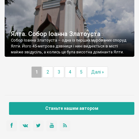
Ялта. Собор Іоанна Златоуста
Собор Іоанна Златоуста – одна із перших мурованих споруд
Ялти. Його 45-метрова дзвіниця і нині видніється в місті
майже звідусіль, а колись це була висотна домінанта Ялти.
1
2
3
4
5
Далі »
Станьте нашим автором