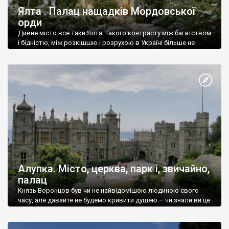
Ялта . Палац нащадків Мордовської
орди
Дивне місто все таки Ялта. Такого контрасту між багатством
і бідністю, між розкішшю і розрухою в Україні більше не
знайдеш.
Алупка. Місто, церква, парк і, звичайно,
палац
Князь Воронцов був чи не найвідомішою людиною свого
часу, але давайте не будемо кривити душею – чи знали ви це
прізвище до відвідин Алупки? Мабуть все таки ні.