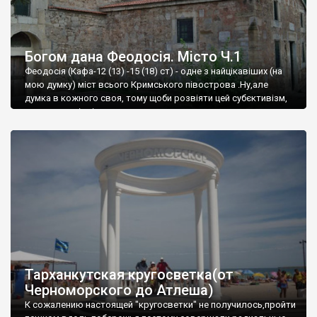
Богом дана Феодосія. Місто Ч.1
Феодосія (Кафа-12 (13) -15 (18) ст) - одне з найцікавіших (на
мою думку) міст всього Кримського півострова .Ну,але
думка в кожного своя, тому щоби розвіяти цей субєктивізм,
запрошую відвідати це
Тарханкутская кругосветка(от
Черноморского до Атлеша)
К сожалению настоящей "кругосветки" не получилось,пройти