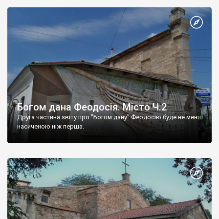
Богом дана Феодосія. Місто Ч.2
Друга частина звіту про "Богом дану" Феодосію буде не менш
насиченою ніж перша.