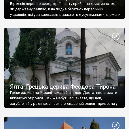
Вірменія першою серед країн світу прийняла християнство,
як державну релігію, й на подив багатьох пересічних
українців, які усіх кавказців вважають мусульманами, вірмени
є відданими вірянами Христа
Ялта. Грецька церква Феодора Тирона
Греки залишили Україні чималий спадок. Достатньо згадати
ніжинські огірочки – ви ж мабуть всі знаєте, що цей,
загублений у радянські часи, легендарний рецепт привезли у
Ніжин греки?