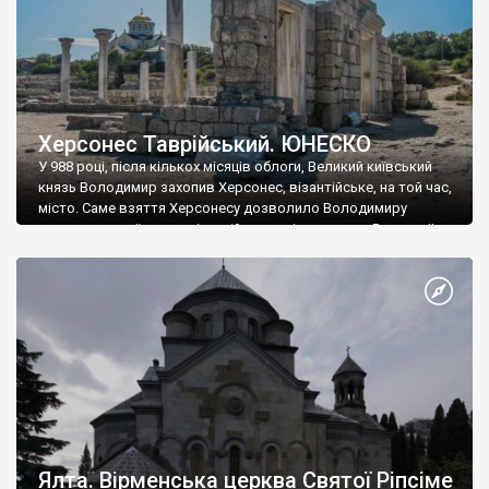
Херсонес Таврійський. ЮНЕСКО
У 988 році, після кількох місяців облоги, Великий київський
князь Володимир захопив Херсонес, візантійське, на той час,
місто. Саме взяття Херсонесу дозволило Володимиру
диктувати свої умови візантійському імператору Василю ІІ, та
одружитися з його дочкою Ганною. Цього ж року, в
Херсонесі Володимир-язичник, став Василем-християнином.
А потім було Хрещення Русі. На честь Херсонесу Таврійського
названо місто […]
Ялта. Вірменська церква Святої Ріпсіме