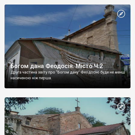
Богом дана Феодосія. Місто Ч.2
Друга частина звіту про "Богом дану" Феодосію буде не менш
насиченою ніж перша.