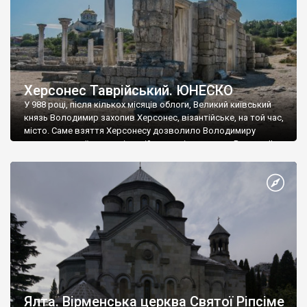
Херсонес Таврійський. ЮНЕСКО
У 988 році, після кількох місяців облоги, Великий київський
князь Володимир захопив Херсонес, візантійське, на той час,
місто. Саме взяття Херсонесу дозволило Володимиру
диктувати свої умови візантійському імператору Василю ІІ, та
одружитися з його дочкою Ганною. Цього ж року, в
Херсонесі Володимир-язичник, став Василем-християнином.
А потім було Хрещення Русі. На честь Херсонесу Таврійського
названо місто […]
Ялта. Вірменська церква Святої Ріпсіме