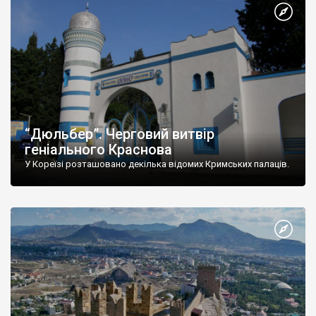
“Дюльбер”. Черговий витвір
геніального Краснова
У Кореїзі розташовано декілька відомих Кримських палаців.