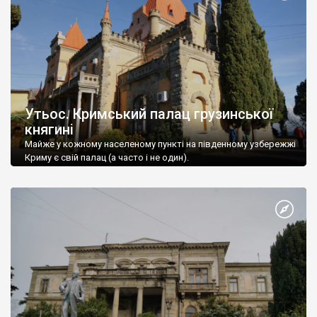
Утьос. Кримський палац грузинської
княгині
Майже у кожному населеному пункті на південному узбережжі
Криму є свій палац (а часто і не один).