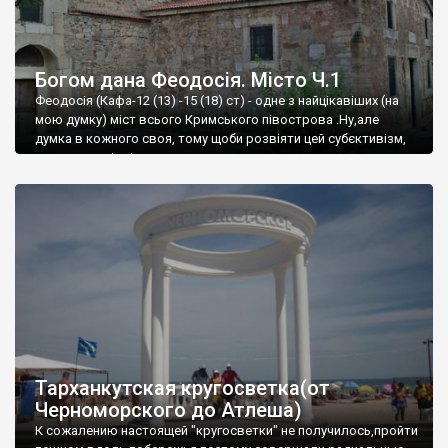
Богом дана Феодосія. Місто Ч.1
Феодосія (Кафа-12 (13) -15 (18) ст) - одне з найцікавіших (на
мою думку) міст всього Кримського півострова .Ну,але
думка в кожного своя, тому щоби розвіяти цей субєктивізм,
запрошую відвідати це
Тарханкутская кругосветка(от
Черноморского до Атлеша)
К сожалению настоящей "кругосветки" не получилось,пройти