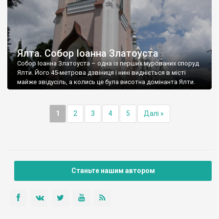
Ялта. Собор Іоанна Златоуста
Собор Іоанна Златоуста – одна із перших мурованих споруд
Ялти. Його 45-метрова дзвіниця і нині видніється в місті
майже звідусіль, а колись це була висотна домінанта Ялти.
1
2
3
4
5
Далі »
Станьте нашим автором