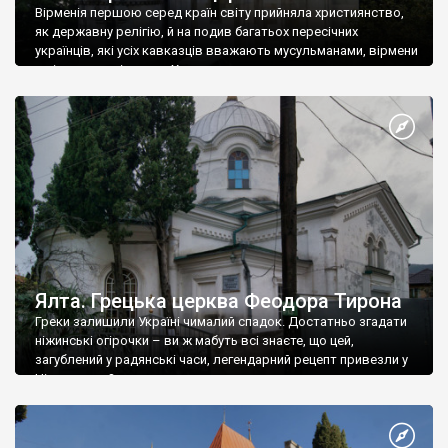
Вірменія першою серед країн світу прийняла християнство,
як державну релігію, й на подив багатьох пересічних
українців, які усіх кавказців вважають мусульманами, вірмени
є відданими вірянами Христа
Ялта. Грецька церква Феодора Тирона
Греки залишили Україні чималий спадок. Достатньо згадати
ніжинські огірочки – ви ж мабуть всі знаєте, що цей,
загублений у радянські часи, легендарний рецепт привезли у
Ніжин греки?