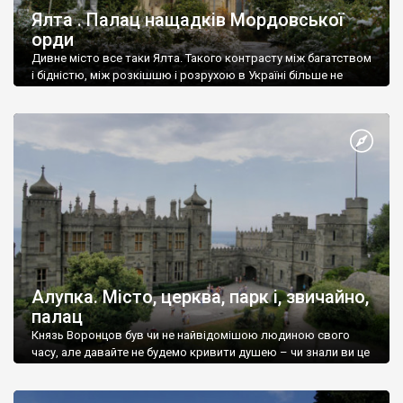
Ялта . Палац нащадків Мордовської
орди
Дивне місто все таки Ялта. Такого контрасту між багатством
і бідністю, між розкішшю і розрухою в Україні більше не
знайдеш.
Алупка. Місто, церква, парк і, звичайно,
палац
Князь Воронцов був чи не найвідомішою людиною свого
часу, але давайте не будемо кривити душею – чи знали ви це
прізвище до відвідин Алупки? Мабуть все таки ні.