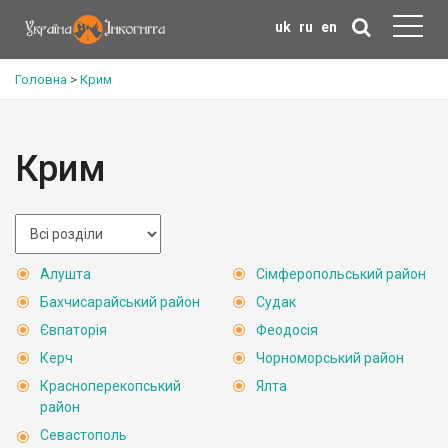
uk
ru
en
Головна
>
Крим
Крим
Алушта
Сімферопольський район
Бахчисарайський район
Судак
Євпаторія
Феодосія
Керч
Чорноморський район
Красноперекопський
Ялта
район
Севастополь