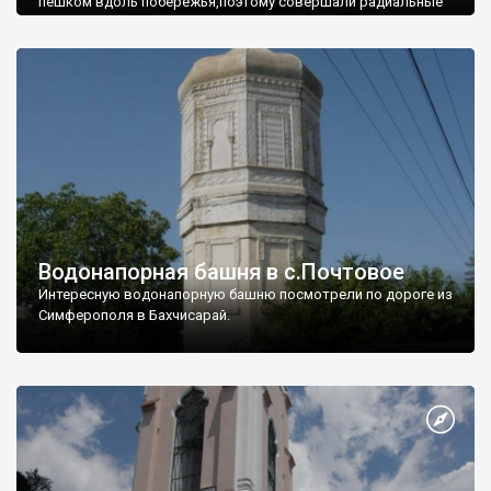
пешком вдоль побережья,поэтому совершали радиальные
вылазки из Оленевки.
Водонапорная башня в с.Почтовое
Интересную водонапорную башню посмотрели по дороге из
Симферополя в Бахчисарай.