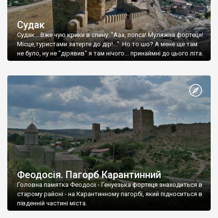
Судак
Судак... Вже чую крики в спину: "Ааа, попса! Муляжна фортеця!
Місце,туристами затерте до дір!..." Но то шо? А мене ще там
не було, ну не "дірявив" я там нічого... принаймні до цього літа.
Феодосія. Пагорб Карантинний
Головна памятка Феодосії - Генуезька фортеця знаходиться в
старому районі - на Карантинному пагорбі, який підноситься в
південній частині міста.