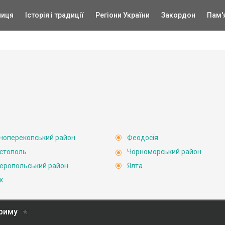
ниця
Історія і традиції
Регіони України
Закордон
Пам'
ноперекопський район
Феодосія
стополь
Чорноморський район
еропольський район
Ялта
к