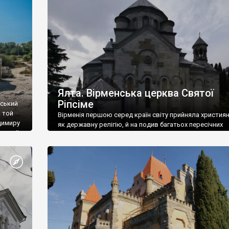
ефактів
називаються «повстяками» (postaki)…” “Вино. Крим
єкту
виробляє відмінне вино і його вдосталь: воно все ду
го».
легке біле і дуже […]
ти та
Ялта. Вірменська церква Святої
Ріпсіме
вський
 той
Вірменія першою серед країн світу прийняла христия
димиру
як державну релігію, й на подив багатьох пересічних
илю ІІ,
українців, які усіх кавказців вважають мусульманами,
 в
вірмени є відданими вірянами Христа