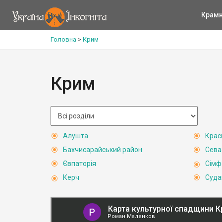
Крам
Головна
>
Крим
Крим
Алушта
Крас
Бахчисарайський район
Сева
Євпаторія
Сімф
Керч
Суда