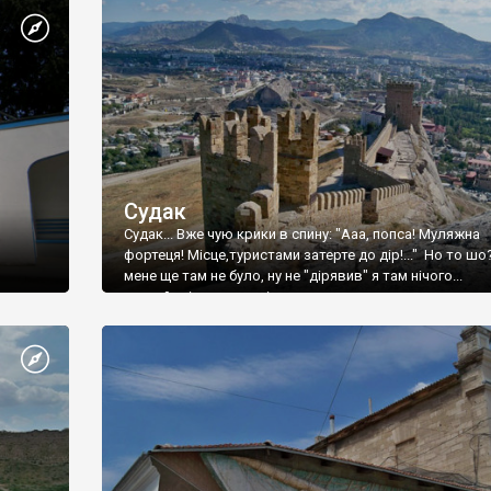
Судак
Судак... Вже чую крики в спину: "Ааа, попса! Муляжна
фортеця! Місце,туристами затерте до дір!..." Но то шо
мене ще там не було, ну не "дірявив" я там нічого...
принаймні до цього літа.