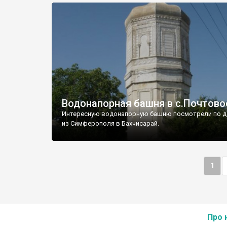
Водонапорная башня в с.Почтово
Интересную водонапорную башню посмотрели по д
из Симферополя в Бахчисарай.
1
Про 