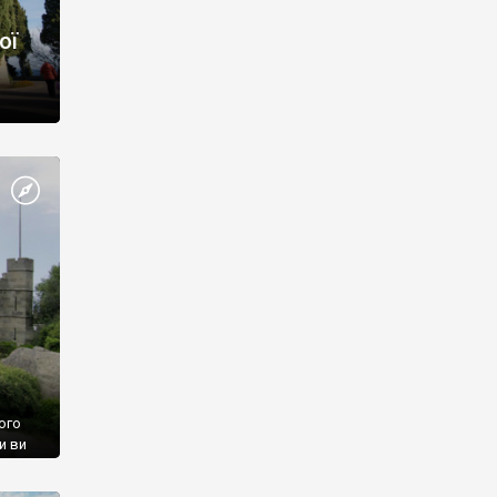
ої
ого
и ви