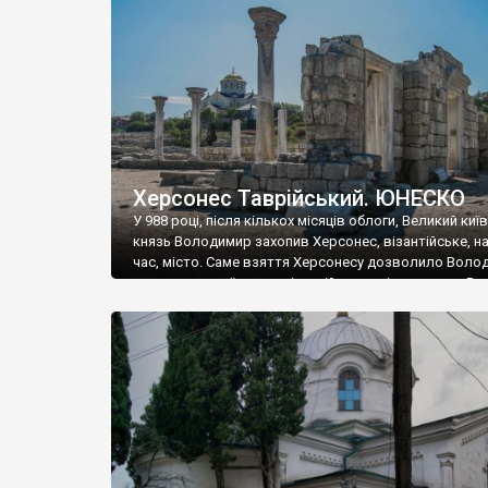
музею «Новгородський музей-заповідник» сотні арт
візантійської доби. Раритети викрадені з фондів об’
культурної спадщини ЮНЕСКО «Херсонеса Таврійсько
Офіційно – на виставку «Золото Візантії», але експер
влада в Україні вважають це лише […]
Херсонес Таврійський. ЮНЕСКО
У 988 році, після кількох місяців облоги, Великий киї
князь Володимир захопив Херсонес, візантійське, на
час, місто. Саме взяття Херсонесу дозволило Воло
диктувати свої умови візантійському імператору Вас
та одружитися з його дочкою Ганною. Цього ж року,
Херсонесі Володимир-язичник, став Василем-
християнином. А потім було Хрещення Русі. На честь
Херсонесу Таврійського названо місто […]