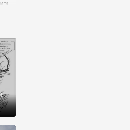
им та
ора і
є
го типу,
ей-
рний
ста:
 райони
від 2
I
і,
рукти,
 котрі