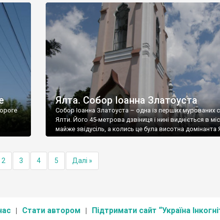
е
Ялта. Собор Іоанна Златоуста
ороге
Собор Іоанна Златоуста – одна із перших мурованих 
Ялти. Його 45-метрова дзвіниця і нині видніється в міс
майже звідусіль, а колись це була висотна домінанта 
2
3
4
5
Далі »
нас
Стати автором
Підтримати сайт “Україна Інкогні