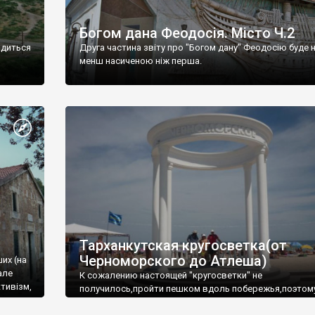
Богом дана Феодосія. Місто Ч.2
одиться
Друга частина звіту про "Богом дану" Феодосію буде 
менш насиченою ніж перша.
Тарханкутская кругосветка(от
Черноморского до Атлеша)
ших (на
але
К сожалению настоящей "кругосветки" не
тивізм,
получилось,пройти пешком вдоль побережья,поэтом
совершали радиальные вылазки из Оленевки.