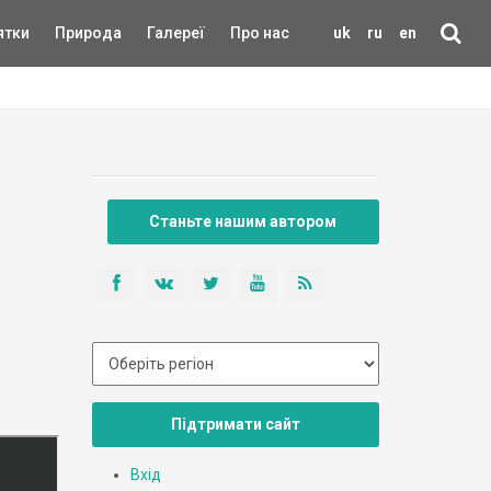
ятки
Природа
Галереї
Про нас
uk
ru
en
Станьте нашим автором
Підтримати сайт
Вхід