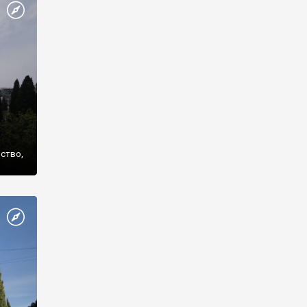
же
нство,