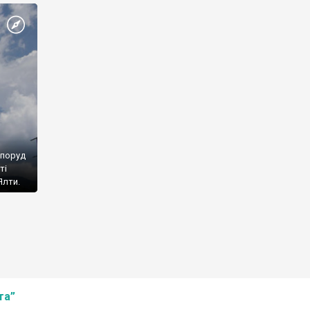
споруд
ті
Ялти.
та”