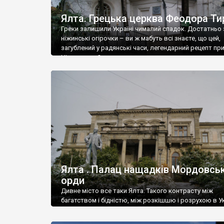
Ялта. Грецька церква Феодора Ти
Греки залишили Україні чималий спадок. Достатньо 
ніжинські огірочки – ви ж мабуть всі знаєте, що цей,
загублений у радянські часи, легендарний рецепт пр
Ніжин греки?
Ялта . Палац нащадків Мордовськ
орди
Дивне місто все таки Ялта. Такого контрасту між
багатством і бідністю, між розкішшю і розрухою в Ук
більше не знайдеш.