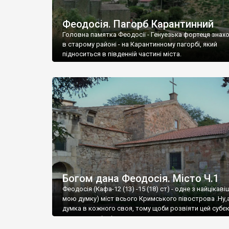
Феодосія. Пагорб Карантинний
Головна памятка Феодосії - Генуезька фортеця знах
в старому районі - на Карантинному пагорбі, який
підноситься в південній частині міста.
Богом дана Феодосія. Місто Ч.1
Феодосія (Кафа-12 (13) -15 (18) ст) - одне з найцікаві
мою думку) міст всього Кримського півострова .Ну,
думка в кожного своя, тому щоби розвіяти цей субєк
запрошую відвідати це