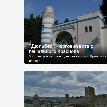
“Дюльбер”. Черговий витвір
геніального Краснова
У Кореїзі розташовано декілька відомих Кримських
палаців.