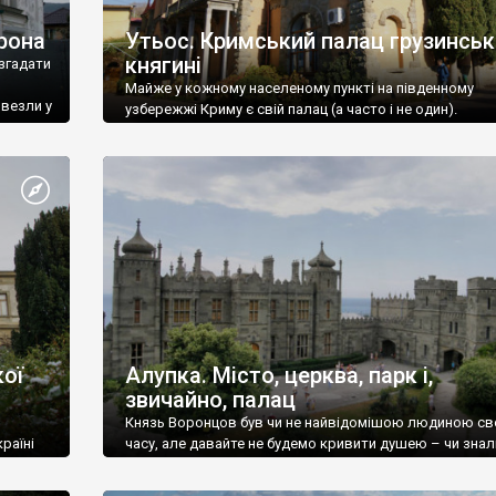
рона
Утьос. Кримський палац грузинськ
княгині
згадати
Майже у кожному населеному пункті на південному
ивезли у
узбережжі Криму є свій палац (а часто і не один).
ої
Алупка. Місто, церква, парк і,
звичайно, палац
Князь Воронцов був чи не найвідомішою людиною св
раїні
часу, але давайте не будемо кривити душею – чи знал
це прізвище до відвідин Алупки? Мабуть все таки ні.