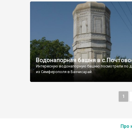
Водонапорная башня в с.Почтово
Интересную водонапорную башню посмотрели по д
из Симферополя в Бахчисарай.
1
Про 