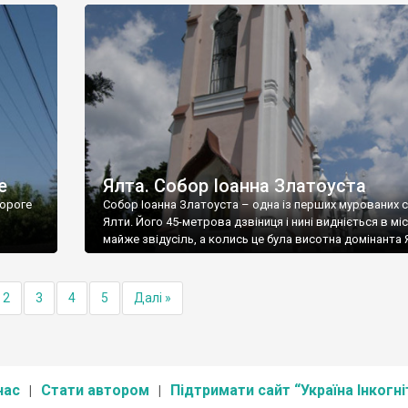
е
Ялта. Собор Іоанна Златоуста
ороге
Собор Іоанна Златоуста – одна із перших мурованих 
Ялти. Його 45-метрова дзвіниця і нині видніється в міс
майже звідусіль, а колись це була висотна домінанта 
2
3
4
5
Далі »
нас
Стати автором
Підтримати сайт “Україна Інкогні