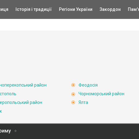
ниця
Історія і традиції
Регіони України
Закордон
Пам'
ноперекопський район
Феодосія
стополь
Чорноморський район
еропольський район
Ялта
к