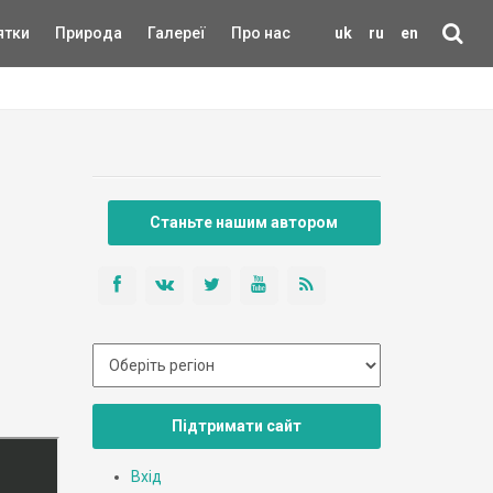
ятки
Природа
Галереї
Про нас
uk
ru
en
Станьте нашим автором
Підтримати сайт
Вхід