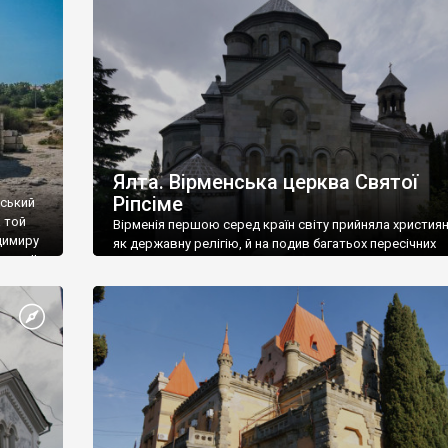
ефактів
називаються «повстяками» (postaki)…” “Вино. Крим
єкту
виробляє відмінне вино і його вдосталь: воно все ду
го».
легке біле і дуже […]
ти та
Ялта. Вірменська церква Святої
Ріпсіме
вський
 той
Вірменія першою серед країн світу прийняла христия
димиру
як державну релігію, й на подив багатьох пересічних
илю ІІ,
українців, які усіх кавказців вважають мусульманами,
 в
вірмени є відданими вірянами Христа