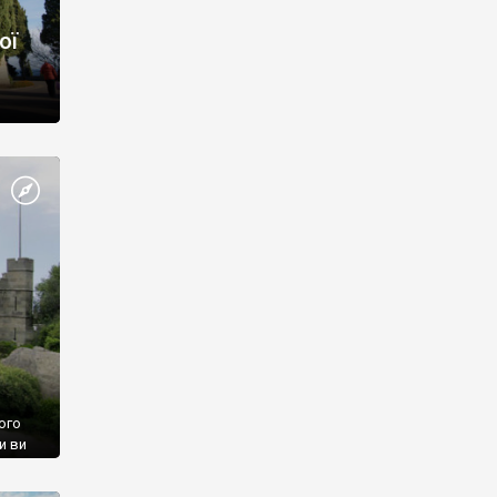
ої
ого
и ви