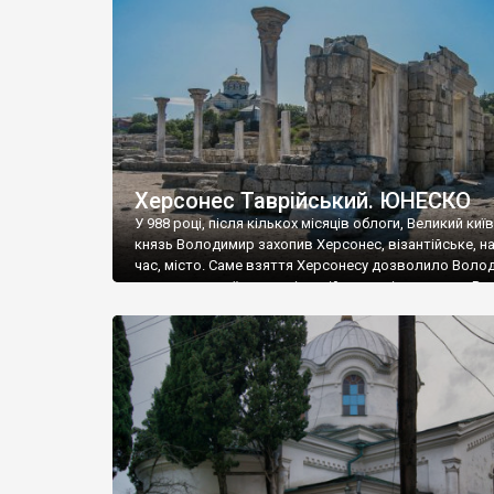
музею «Новгородський музей-заповідник» сотні арт
візантійської доби. Раритети викрадені з фондів об’
культурної спадщини ЮНЕСКО «Херсонеса Таврійсько
Офіційно – на виставку «Золото Візантії», але експер
влада в Україні вважають це лише […]
Херсонес Таврійський. ЮНЕСКО
У 988 році, після кількох місяців облоги, Великий киї
князь Володимир захопив Херсонес, візантійське, на
час, місто. Саме взяття Херсонесу дозволило Воло
диктувати свої умови візантійському імператору Вас
та одружитися з його дочкою Ганною. Цього ж року,
Херсонесі Володимир-язичник, став Василем-
християнином. А потім було Хрещення Русі. На честь
Херсонесу Таврійського названо місто […]