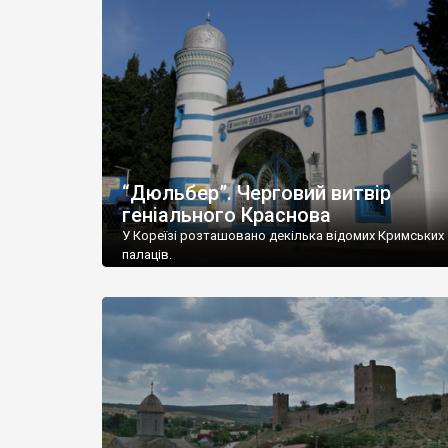
“Дюльбер”. Черговий витвір
геніального Краснова
У Кореїзі розташовано декілька відомих Кримських
палаців.