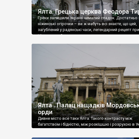
Ялта. Грецька церква Феодора Ти
Греки залишили Україні чималий спадок. Достатньо 
ніжинські огірочки – ви ж мабуть всі знаєте, що цей,
загублений у радянські часи, легендарний рецепт пр
Ніжин греки?
Ялта . Палац нащадків Мордовськ
орди
Дивне місто все таки Ялта. Такого контрасту між
багатством і бідністю, між розкішшю і розрухою в Ук
більше не знайдеш.