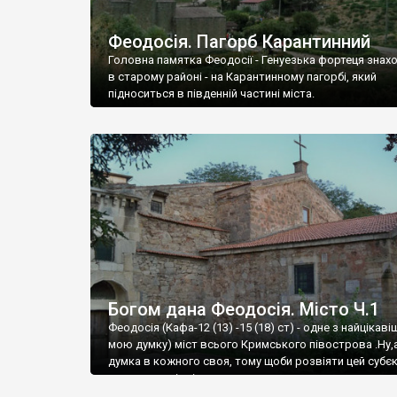
Феодосія. Пагорб Карантинний
Головна памятка Феодосії - Генуезька фортеця знах
в старому районі - на Карантинному пагорбі, який
підноситься в південній частині міста.
Богом дана Феодосія. Місто Ч.1
Феодосія (Кафа-12 (13) -15 (18) ст) - одне з найцікаві
мою думку) міст всього Кримського півострова .Ну,
думка в кожного своя, тому щоби розвіяти цей субєк
запрошую відвідати це