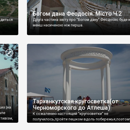
Богом дана Феодосія. Місто Ч.2
одиться
Друга частина звіту про "Богом дану" Феодосію буде 
менш насиченою ніж перша.
Тарханкутская кругосветка(от
Черноморского до Атлеша)
ших (на
але
К сожалению настоящей "кругосветки" не
тивізм,
получилось,пройти пешком вдоль побережья,поэтом
совершали радиальные вылазки из Оленевки.