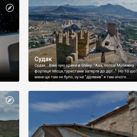
Судак
Судак... Вже чую крики в спину: "Ааа, попса! Муляжна
фортеця! Місце,туристами затерте до дір!..." Но то шо
мене ще там не було, ну не "дірявив" я там нічого...
принаймні до цього літа.