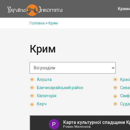
Крам
Головна
>
Крим
Крим
Алушта
Крас
Бахчисарайський район
Сева
Євпаторія
Сімф
Керч
Суда