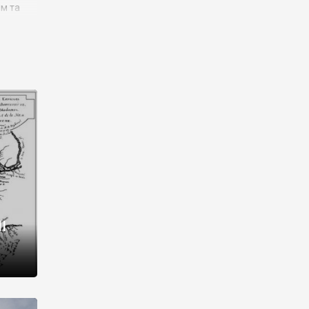
им та
ора і
є
го типу,
ей-
рний
ста:
 райони
від 2
I
і,
рукти,
 котрі