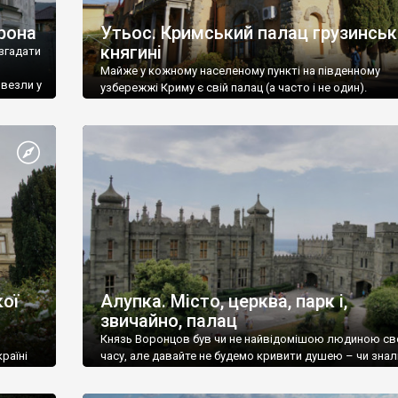
рона
Утьос. Кримський палац грузинськ
княгині
згадати
Майже у кожному населеному пункті на південному
ивезли у
узбережжі Криму є свій палац (а часто і не один).
ої
Алупка. Місто, церква, парк і,
звичайно, палац
Князь Воронцов був чи не найвідомішою людиною св
раїні
часу, але давайте не будемо кривити душею – чи знал
це прізвище до відвідин Алупки? Мабуть все таки ні.