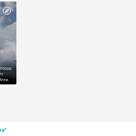
споруд
ті
Ялти.
та”