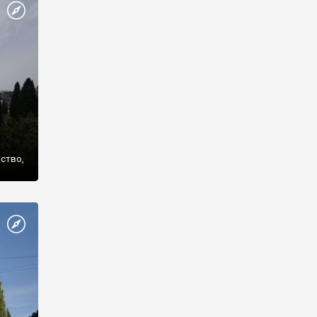
же
нство,