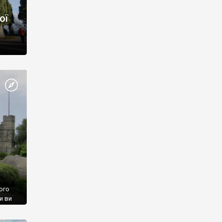
ої
ого
и ви