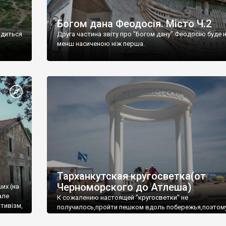
Богом дана Феодосія. Місто Ч.2
одиться
Друга частина звіту про "Богом дану" Феодосію буде 
менш насиченою ніж перша.
Тарханкутская кругосветка(от
Черноморского до Атлеша)
ших (на
але
К сожалению настоящей "кругосветки" не
тивізм,
получилось,пройти пешком вдоль побережья,поэтом
совершали радиальные вылазки из Оленевки.