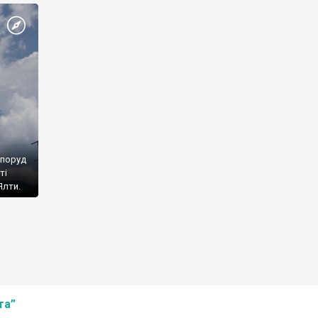
споруд
ті
Ялти.
та”