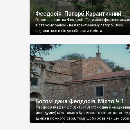
Феодосія. Пагорб Карантинний
Головна памятка Феодосії - Генуезька фортеця знах
в старому районі - на Карантинному пагорбі, який
підноситься в південній частині міста.
Богом дана Феодосія. Місто Ч.1
Феодосія (Кафа-12 (13) -15 (18) ст) - одне з найцікаві
мою думку) міст всього Кримського півострова .Ну,
думка в кожного своя, тому щоби розвіяти цей субєк
запрошую відвідати це