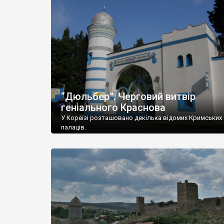
“Дюльбер”. Черговий витвір
геніального Краснова
У Кореїзі розташовано декілька відомих Кримських
палаців.