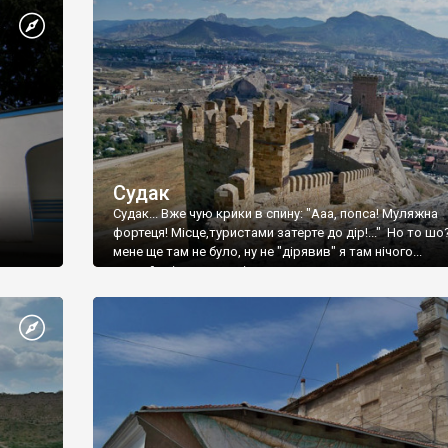
Судак
Судак... Вже чую крики в спину: "Ааа, попса! Муляжна
фортеця! Місце,туристами затерте до дір!..." Но то шо
мене ще там не було, ну не "дірявив" я там нічого...
принаймні до цього літа.