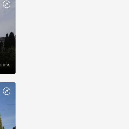
же
нство,