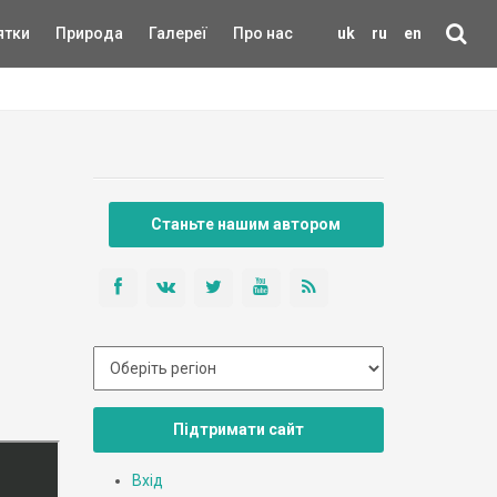
ятки
Природа
Галереї
Про нас
uk
ru
en
Станьте нашим автором
Підтримати сайт
Вхід