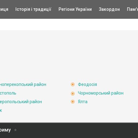
ниця
Історія і традиції
Регіони України
Закордон
Пам'
ноперекопський район
Феодосія
стополь
Чорноморський район
еропольський район
Ялта
к