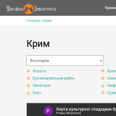
Крам
Головна
>
Крим
Крим
Алушта
Крас
Бахчисарайський район
Сева
Євпаторія
Сімф
Керч
Суда