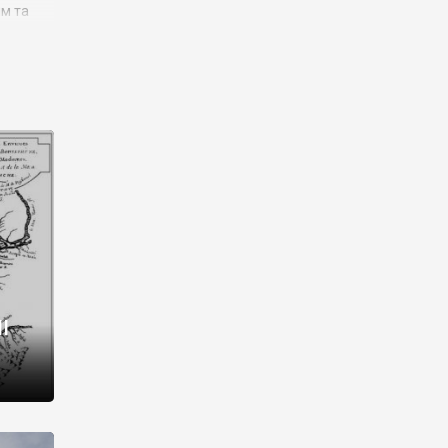
им та
ора і
є
го типу,
ей-
рний
ста:
 райони
від 2
I
і,
рукти,
 котрі