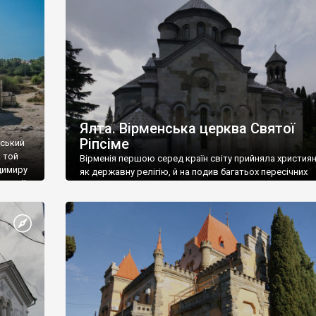
ефактів
називаються «повстяками» (postaki)…” “Вино. Крим
єкту
виробляє відмінне вино і його вдосталь: воно все ду
го».
легке біле і дуже […]
ти та
Ялта. Вірменська церква Святої
Ріпсіме
вський
 той
Вірменія першою серед країн світу прийняла христия
димиру
як державну релігію, й на подив багатьох пересічних
илю ІІ,
українців, які усіх кавказців вважають мусульманами,
 в
вірмени є відданими вірянами Христа