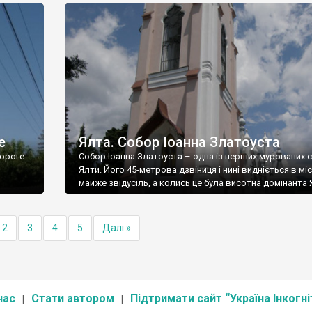
е
Ялта. Собор Іоанна Златоуста
ороге
Собор Іоанна Златоуста – одна із перших мурованих 
Ялти. Його 45-метрова дзвіниця і нині видніється в міс
майже звідусіль, а колись це була висотна домінанта 
2
3
4
5
Далі »
нас
Стати автором
Підтримати сайт “Україна Інкогні