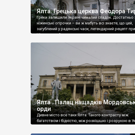
Ялта. Грецька церква Феодора Ти
Греки залишили Україні чималий спадок. Достатньо 
ніжинські огірочки – ви ж мабуть всі знаєте, що цей,
загублений у радянські часи, легендарний рецепт пр
Ніжин греки?
Ялта . Палац нащадків Мордовськ
орди
Дивне місто все таки Ялта. Такого контрасту між
багатством і бідністю, між розкішшю і розрухою в Ук
більше не знайдеш.