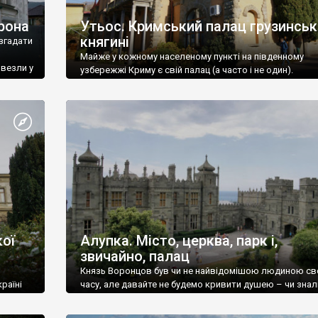
рона
Утьос. Кримський палац грузинськ
княгині
згадати
Майже у кожному населеному пункті на південному
ивезли у
узбережжі Криму є свій палац (а часто і не один).
ої
Алупка. Місто, церква, парк і,
звичайно, палац
Князь Воронцов був чи не найвідомішою людиною св
раїні
часу, але давайте не будемо кривити душею – чи знал
це прізвище до відвідин Алупки? Мабуть все таки ні.