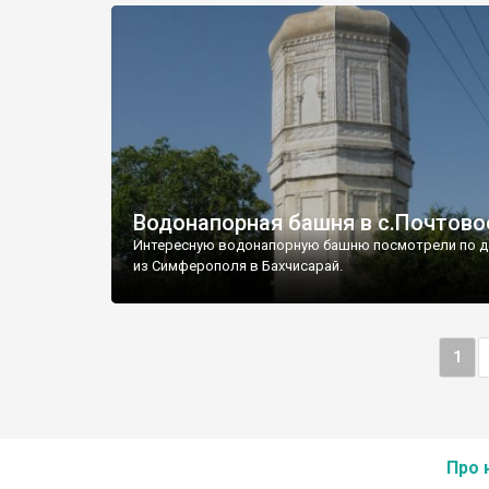
Водонапорная башня в с.Почтово
Интересную водонапорную башню посмотрели по д
из Симферополя в Бахчисарай.
1
Про 