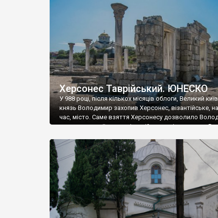
музею «Новгородський музей-заповідник» сотні арт
візантійської доби. Раритети викрадені з фондів об’
культурної спадщини ЮНЕСКО «Херсонеса Таврійсько
Офіційно – на виставку «Золото Візантії», але експер
влада в Україні вважають це лише […]
Херсонес Таврійський. ЮНЕСКО
У 988 році, після кількох місяців облоги, Великий киї
князь Володимир захопив Херсонес, візантійське, на
час, місто. Саме взяття Херсонесу дозволило Воло
диктувати свої умови візантійському імператору Вас
та одружитися з його дочкою Ганною. Цього ж року,
Херсонесі Володимир-язичник, став Василем-
християнином. А потім було Хрещення Русі. На честь
Херсонесу Таврійського названо місто […]