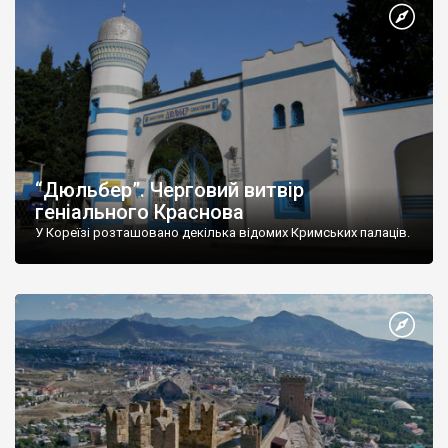
“Дюльбер”. Черговий витвір
геніального Краснова
У Кореїзі розташовано декілька відомих Кримських палаців.