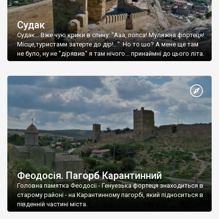
Судак
Судак... Вже чую крики в спину: "Ааа, попса! Муляжна фортеця!
Місце,туристами затерте до дір!..." Но то шо? А мене ще там
не було, ну не "дірявив" я там нічого... принаймні до цього літа.
Феодосія. Пагорб Карантинний
Головна памятка Феодосії - Генуезька фортеця знаходиться в
старому районі - на Карантинному пагорбі, який підноситься в
південній частині міста.