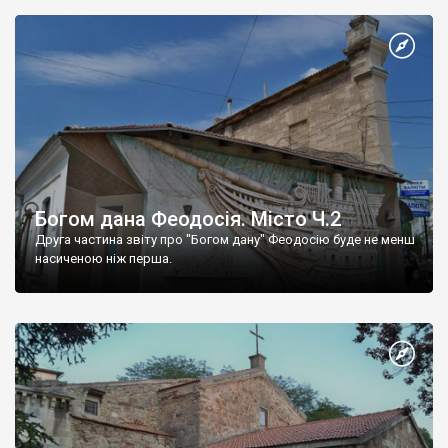
Богом дана Феодосія. Місто Ч.2
Друга частина звіту про "Богом дану" Феодосію буде не менш
насиченою ніж перша.