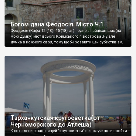
Богом дана Феодосія. Місто Ч.1
Феодосія (Кафа-12 (13) -15 (18) ст) - одне з найцікавіших (на
мою думку) міст всього Кримського півострова .Ну,але
думка в кожного своя, тому щоби розвіяти цей субєктивізм,
запрошую відвідати це
Тарханкутская кругосветка(от
Черноморского до Атлеша)
К сожалению настоящей "кругосветки" не получилось,пройти