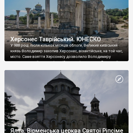
Херсонес Таврійський. ЮНЕСКО
У 988 році, після кількох місяців облоги, Великий київський
князь Володимир захопив Херсонес, візантійське, на той час,
місто. Саме взяття Херсонесу дозволило Володимиру
диктувати свої умови візантійському імператору Василю ІІ, та
одружитися з його дочкою Ганною. Цього ж року, в
Херсонесі Володимир-язичник, став Василем-християнином.
А потім було Хрещення Русі. На честь Херсонесу Таврійського
названо місто […]
Ялта. Вірменська церква Святої Ріпсіме