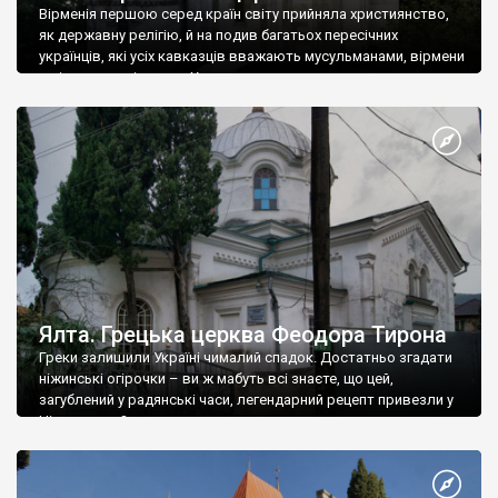
Вірменія першою серед країн світу прийняла християнство,
як державну релігію, й на подив багатьох пересічних
українців, які усіх кавказців вважають мусульманами, вірмени
є відданими вірянами Христа
Ялта. Грецька церква Феодора Тирона
Греки залишили Україні чималий спадок. Достатньо згадати
ніжинські огірочки – ви ж мабуть всі знаєте, що цей,
загублений у радянські часи, легендарний рецепт привезли у
Ніжин греки?