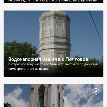
пешком вдоль побережья,поэтому совершали радиальные
вылазки из Оленевки.
Водонапорная башня в с.Почтовое
Интересную водонапорную башню посмотрели по дороге из
Симферополя в Бахчисарай.