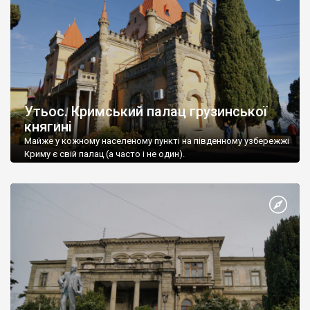
Утьос. Кримський палац грузинської
княгині
Майже у кожному населеному пункті на південному узбережжі
Криму є свій палац (а часто і не один).