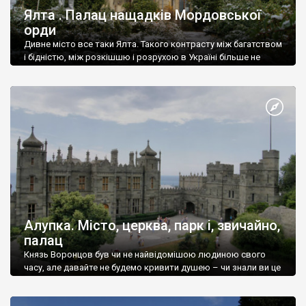
Ялта . Палац нащадків Мордовської
орди
Дивне місто все таки Ялта. Такого контрасту між багатством
і бідністю, між розкішшю і розрухою в Україні більше не
знайдеш.
Алупка. Місто, церква, парк і, звичайно,
палац
Князь Воронцов був чи не найвідомішою людиною свого
часу, але давайте не будемо кривити душею – чи знали ви це
прізвище до відвідин Алупки? Мабуть все таки ні.