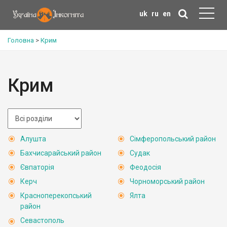
uk
ru
en
Головна
>
Крим
Крим
Алушта
Сімферопольський район
Бахчисарайський район
Судак
Євпаторія
Феодосія
Керч
Чорноморський район
Красноперекопський
Ялта
район
Севастополь