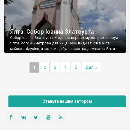
Ялта. Собор Іоанна Златоуста
Собор Іоанна Златоуста – одна із перших мурованих споруд
Ялти. Його 45-метрова дзвіниця і нині видніється в місті
майже звідусіль, а колись це була висотна домінанта Ялти.
1
2
3
4
5
Далі »
Станьте нашим автором