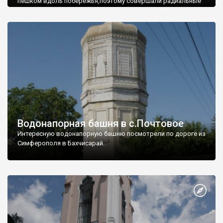
пешком вдоль побережья,поэтому совершали радиальные
вылазки из Оленевки.
Водонапорная башня в с.Почтовое
Интересную водонапорную башню посмотрели по дороге из
Симферополя в Бахчисарай.