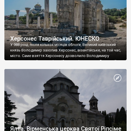
Херсонес Таврійський. ЮНЕСКО
У 988 році, після кількох місяців облоги, Великий київський
князь Володимир захопив Херсонес, візантійське, на той час,
місто. Саме взяття Херсонесу дозволило Володимиру
диктувати свої умови візантійському імператору Василю ІІ, та
одружитися з його дочкою Ганною. Цього ж року, в
Херсонесі Володимир-язичник, став Василем-християнином.
А потім було Хрещення Русі. На честь Херсонесу Таврійського
названо місто […]
Ялта. Вірменська церква Святої Ріпсіме