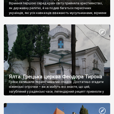
Вірменія першою серед країн світу прийняла християнство,
як державну релігію, й на подив багатьох пересічних
українців, які усіх кавказців вважають мусульманами, вірмени
є відданими вірянами Христа
Ялта. Грецька церква Феодора Тирона
Греки залишили Україні чималий спадок. Достатньо згадати
ніжинські огірочки – ви ж мабуть всі знаєте, що цей,
загублений у радянські часи, легендарний рецепт привезли у
Ніжин греки?