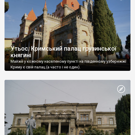
Утьос. Кримський палац грузинської
княгині
Майже у кожному населеному пункті на південному узбережжі
Криму є свій палац (а часто і не один).