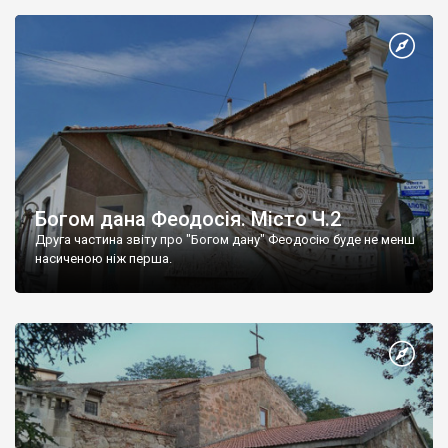
Богом дана Феодосія. Місто Ч.2
Друга частина звіту про "Богом дану" Феодосію буде не менш
насиченою ніж перша.