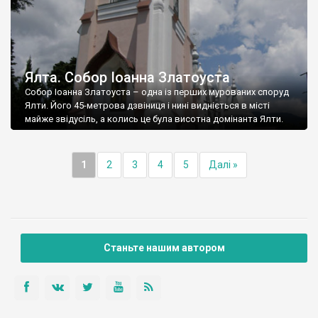
Ялта. Собор Іоанна Златоуста
Собор Іоанна Златоуста – одна із перших мурованих споруд
Ялти. Його 45-метрова дзвіниця і нині видніється в місті
майже звідусіль, а колись це була висотна домінанта Ялти.
1
2
3
4
5
Далі »
Станьте нашим автором