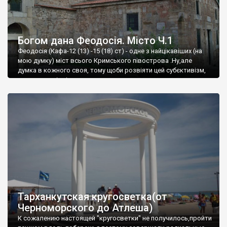
Богом дана Феодосія. Місто Ч.1
Феодосія (Кафа-12 (13) -15 (18) ст) - одне з найцікавіших (на
мою думку) міст всього Кримського півострова .Ну,але
думка в кожного своя, тому щоби розвіяти цей субєктивізм,
запрошую відвідати це
Тарханкутская кругосветка(от
Черноморского до Атлеша)
К сожалению настоящей "кругосветки" не получилось,пройти