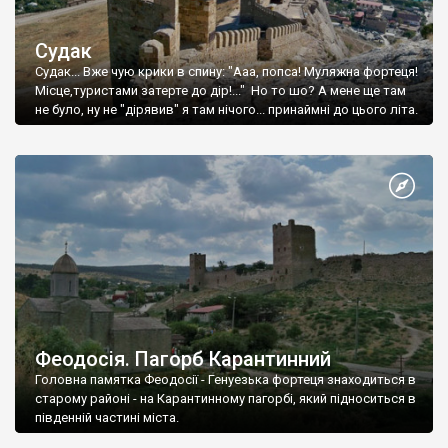
Судак
Судак... Вже чую крики в спину: "Ааа, попса! Муляжна фортеця!
Місце,туристами затерте до дір!..." Но то шо? А мене ще там
не було, ну не "дірявив" я там нічого... принаймні до цього літа.
Феодосія. Пагорб Карантинний
Головна памятка Феодосії - Генуезька фортеця знаходиться в
старому районі - на Карантинному пагорбі, який підноситься в
південній частині міста.