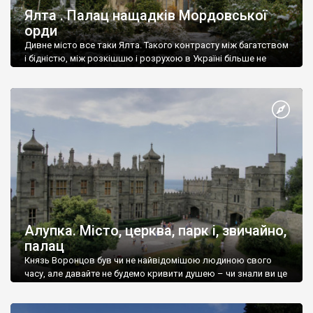
Ялта . Палац нащадків Мордовської
орди
Дивне місто все таки Ялта. Такого контрасту між багатством
і бідністю, між розкішшю і розрухою в Україні більше не
знайдеш.
Алупка. Місто, церква, парк і, звичайно,
палац
Князь Воронцов був чи не найвідомішою людиною свого
часу, але давайте не будемо кривити душею – чи знали ви це
прізвище до відвідин Алупки? Мабуть все таки ні.