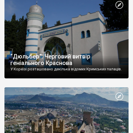
“Дюльбер”. Черговий витвір
геніального Краснова
У Кореїзі розташовано декілька відомих Кримських палаців.