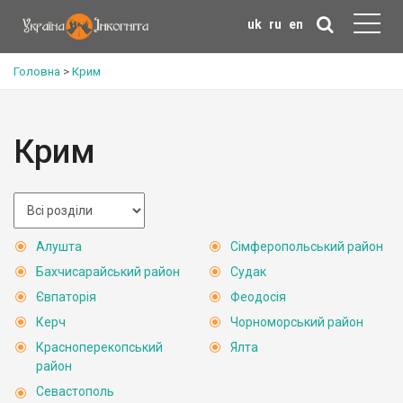
uk
ru
en
Головна
>
Крим
Крим
Алушта
Сімферопольський район
Бахчисарайський район
Судак
Євпаторія
Феодосія
Керч
Чорноморський район
Красноперекопський
Ялта
район
Севастополь