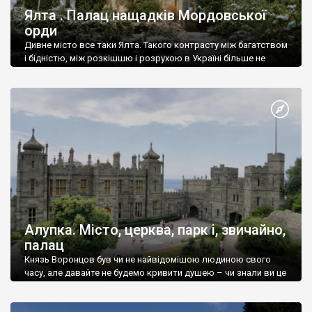
Ялта . Палац нащадків Мордовської
орди
Дивне місто все таки Ялта. Такого контрасту між багатством
і бідністю, між розкішшю і розрухою в Україні більше не
знайдеш.
Алупка. Місто, церква, парк і, звичайно,
палац
Князь Воронцов був чи не найвідомішою людиною свого
часу, але давайте не будемо кривити душею – чи знали ви це
прізвище до відвідин Алупки? Мабуть все таки ні.