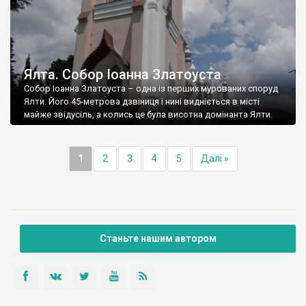
Ялта. Собор Іоанна Златоуста
Собор Іоанна Златоуста – одна із перших мурованих споруд
Ялти. Його 45-метрова дзвіниця і нині видніється в місті
майже звідусіль, а колись це була висотна домінанта Ялти.
1
2
3
4
5
Далі »
Станьте нашим автором