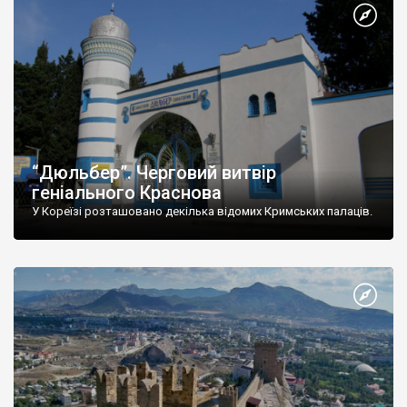
“Дюльбер”. Черговий витвір
геніального Краснова
У Кореїзі розташовано декілька відомих Кримських палаців.