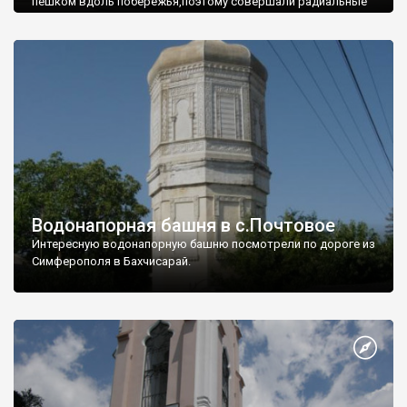
пешком вдоль побережья,поэтому совершали радиальные
вылазки из Оленевки.
Водонапорная башня в с.Почтовое
Интересную водонапорную башню посмотрели по дороге из
Симферополя в Бахчисарай.