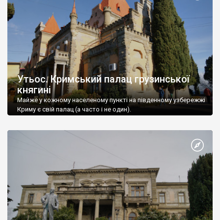
Утьос. Кримський палац грузинської
княгині
Майже у кожному населеному пункті на південному узбережжі
Криму є свій палац (а часто і не один).