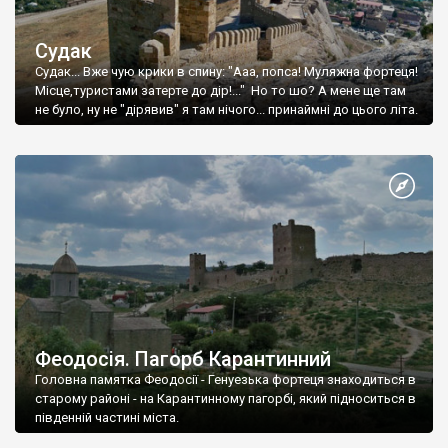
Судак
Судак... Вже чую крики в спину: "Ааа, попса! Муляжна фортеця!
Місце,туристами затерте до дір!..." Но то шо? А мене ще там
не було, ну не "дірявив" я там нічого... принаймні до цього літа.
Феодосія. Пагорб Карантинний
Головна памятка Феодосії - Генуезька фортеця знаходиться в
старому районі - на Карантинному пагорбі, який підноситься в
південній частині міста.