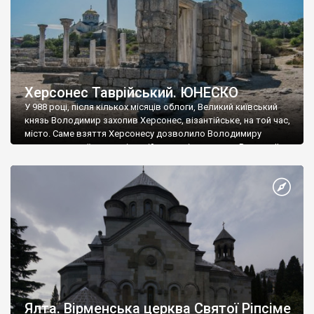
Херсонес Таврійський. ЮНЕСКО
У 988 році, після кількох місяців облоги, Великий київський
князь Володимир захопив Херсонес, візантійське, на той час,
місто. Саме взяття Херсонесу дозволило Володимиру
диктувати свої умови візантійському імператору Василю ІІ, та
одружитися з його дочкою Ганною. Цього ж року, в
Херсонесі Володимир-язичник, став Василем-християнином.
А потім було Хрещення Русі. На честь Херсонесу Таврійського
названо місто […]
Ялта. Вірменська церква Святої Ріпсіме