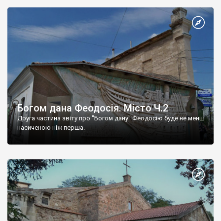
Богом дана Феодосія. Місто Ч.2
Друга частина звіту про "Богом дану" Феодосію буде не менш
насиченою ніж перша.