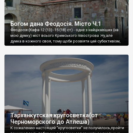
Богом дана Феодосія. Місто Ч.1
Феодосія (Кафа-12 (13) -15 (18) ст) - одне з найцікавіших (на
мою думку) міст всього Кримського півострова .Ну,але
думка в кожного своя, тому щоби розвіяти цей субєктивізм,
запрошую відвідати це
Тарханкутская кругосветка(от
Черноморского до Атлеша)
К сожалению настоящей "кругосветки" не получилось,пройти