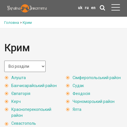
uk
ru
en
Головна
>
Крим
Крим
Алушта
Сімферопольський район
Бахчисарайський район
Судак
Євпаторія
Феодосія
Керч
Чорноморський район
Красноперекопський
Ялта
район
Севастополь