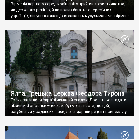
Вірменія першою серед країн світу прийняла християнство,
як державну релігію, й на подив багатьох пересічних
українців, які усіх кавказців вважають мусульманами, вірмени
є відданими вірянами Христа
Ялта. Грецька церква Феодора Тирона
Греки залишили Україні чималий спадок. Достатньо згадати
ніжинські огірочки – ви ж мабуть всі знаєте, що цей,
загублений у радянські часи, легендарний рецепт привезли у
Ніжин греки?