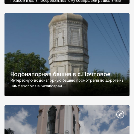
пешком вдоль побережья,поэтому совершали радиальные
вылазки из Оленевки.
Водонапорная башня в с.Почтовое
Интересную водонапорную башню посмотрели по дороге из
Симферополя в Бахчисарай.