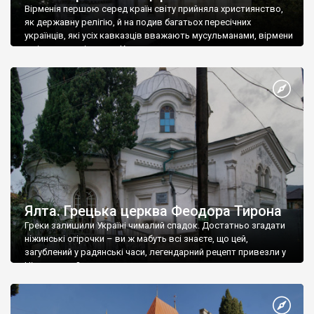
Вірменія першою серед країн світу прийняла християнство,
як державну релігію, й на подив багатьох пересічних
українців, які усіх кавказців вважають мусульманами, вірмени
є відданими вірянами Христа
Ялта. Грецька церква Феодора Тирона
Греки залишили Україні чималий спадок. Достатньо згадати
ніжинські огірочки – ви ж мабуть всі знаєте, що цей,
загублений у радянські часи, легендарний рецепт привезли у
Ніжин греки?