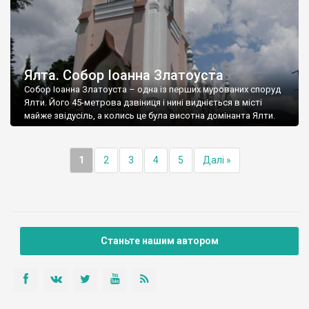
Ялта. Собор Іоанна Златоуста
Собор Іоанна Златоуста – одна із перших мурованих споруд
Ялти. Його 45-метрова дзвіниця і нині видніється в місті
майже звідусіль, а колись це була висотна домінанта Ялти.
1
2
3
4
5
Далі »
Станьте нашим автором