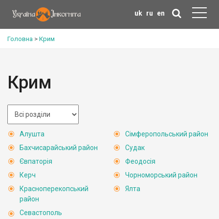
uk
ru
en
Головна
>
Крим
Крим
Алушта
Сімферопольський район
Бахчисарайський район
Судак
Євпаторія
Феодосія
Керч
Чорноморський район
Красноперекопський
Ялта
район
Севастополь