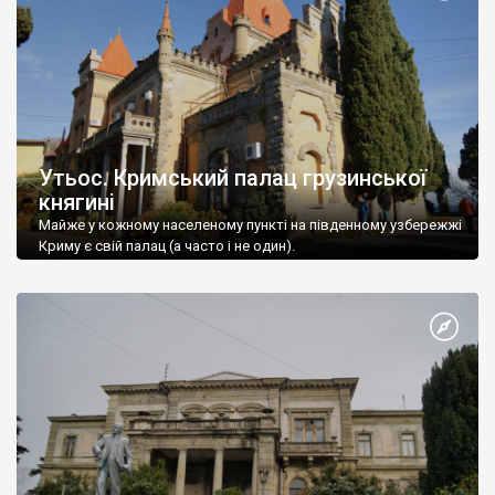
Утьос. Кримський палац грузинської
княгині
Майже у кожному населеному пункті на південному узбережжі
Криму є свій палац (а часто і не один).