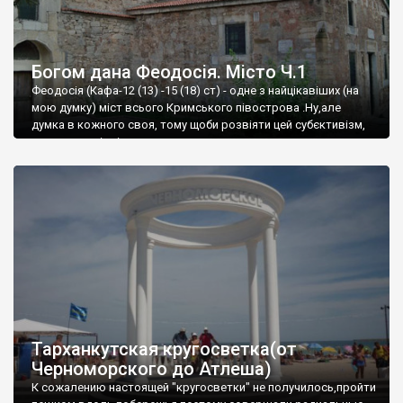
Богом дана Феодосія. Місто Ч.1
Феодосія (Кафа-12 (13) -15 (18) ст) - одне з найцікавіших (на
мою думку) міст всього Кримського півострова .Ну,але
думка в кожного своя, тому щоби розвіяти цей субєктивізм,
запрошую відвідати це
Тарханкутская кругосветка(от
Черноморского до Атлеша)
К сожалению настоящей "кругосветки" не получилось,пройти