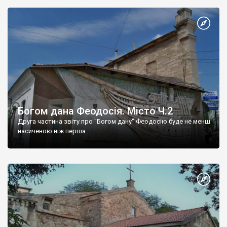
Богом дана Феодосія. Місто Ч.2
Друга частина звіту про "Богом дану" Феодосію буде не менш
насиченою ніж перша.