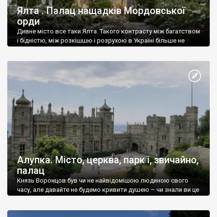
Ялта . Палац нащадків Мордовської
орди
Дивне місто все таки Ялта. Такого контрасту між багатством
і бідністю, між розкішшю і розрухою в Україні більше не
знайдеш.
Алупка. Місто, церква, парк і, звичайно,
палац
Князь Воронцов був чи не найвідомішою людиною свого
часу, але давайте не будемо кривити душею – чи знали ви це
прізвище до відвідин Алупки? Мабуть все таки ні.