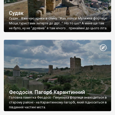
Судак
Судак... Вже чую крики в спину: "Ааа, попса! Муляжна фортеця!
Місце,туристами затерте до дір!..." Но то шо? А мене ще там
не було, ну не "дірявив" я там нічого... принаймні до цього літа.
Феодосія. Пагорб Карантинний
Головна памятка Феодосії - Генуезька фортеця знаходиться в
старому районі - на Карантинному пагорбі, який підноситься в
південній частині міста.