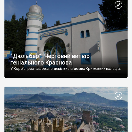
“Дюльбер”. Черговий витвір
геніального Краснова
У Кореїзі розташовано декілька відомих Кримських палаців.