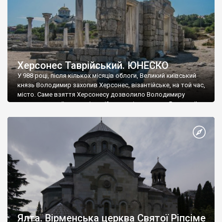
Херсонес Таврійський. ЮНЕСКО
У 988 році, після кількох місяців облоги, Великий київський
князь Володимир захопив Херсонес, візантійське, на той час,
місто. Саме взяття Херсонесу дозволило Володимиру
диктувати свої умови візантійському імператору Василю ІІ, та
одружитися з його дочкою Ганною. Цього ж року, в
Херсонесі Володимир-язичник, став Василем-християнином.
А потім було Хрещення Русі. На честь Херсонесу Таврійського
названо місто […]
Ялта. Вірменська церква Святої Ріпсіме