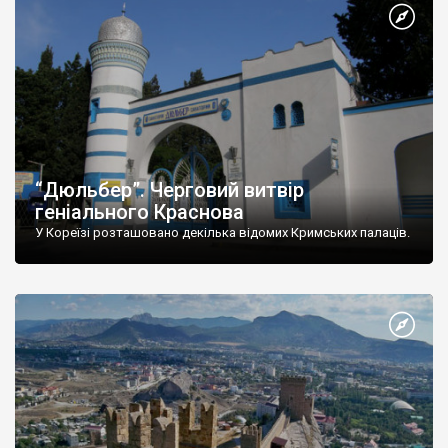
“Дюльбер”. Черговий витвір
геніального Краснова
У Кореїзі розташовано декілька відомих Кримських палаців.