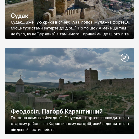
Судак
Судак... Вже чую крики в спину: "Ааа, попса! Муляжна фортеця!
Місце,туристами затерте до дір!..." Но то шо? А мене ще там
не було, ну не "дірявив" я там нічого... принаймні до цього літа.
Феодосія. Пагорб Карантинний
Головна памятка Феодосії - Генуезька фортеця знаходиться в
старому районі - на Карантинному пагорбі, який підноситься в
південній частині міста.