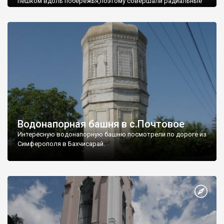
пешком вдоль побережья,поэтому совершали радиальные
вылазки из Оленевки.
Водонапорная башня в с.Почтовое
Интересную водонапорную башню посмотрели по дороге из
Симферополя в Бахчисарай.