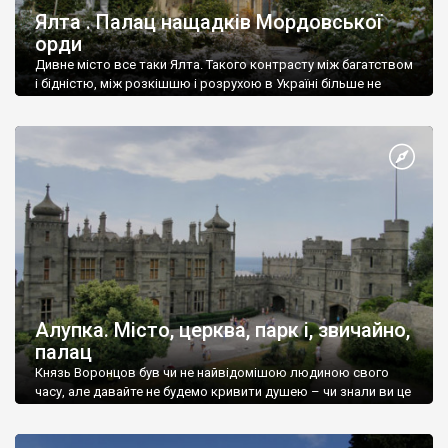
Ялта . Палац нащадків Мордовської
орди
Дивне місто все таки Ялта. Такого контрасту між багатством
і бідністю, між розкішшю і розрухою в Україні більше не
знайдеш.
Алупка. Місто, церква, парк і, звичайно,
палац
Князь Воронцов був чи не найвідомішою людиною свого
часу, але давайте не будемо кривити душею – чи знали ви це
прізвище до відвідин Алупки? Мабуть все таки ні.