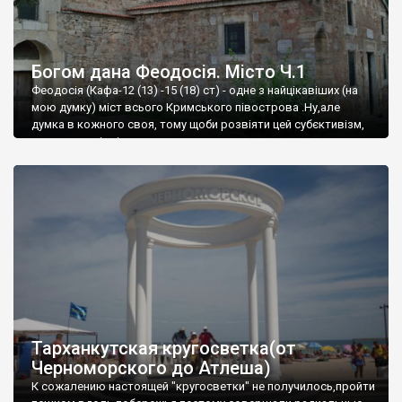
Богом дана Феодосія. Місто Ч.1
Феодосія (Кафа-12 (13) -15 (18) ст) - одне з найцікавіших (на
мою думку) міст всього Кримського півострова .Ну,але
думка в кожного своя, тому щоби розвіяти цей субєктивізм,
запрошую відвідати це
Тарханкутская кругосветка(от
Черноморского до Атлеша)
К сожалению настоящей "кругосветки" не получилось,пройти