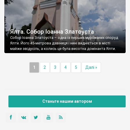
Ялта. Собор Іоанна Златоуста
Собор Іоанна Златоуста – одна із перших мурованих споруд
Ялти. Його 45-метрова дзвіниця і нині видніється в місті
майже звідусіль, а колись це була висотна домінанта Ялти.
1
2
3
4
5
Далі »
Станьте нашим автором