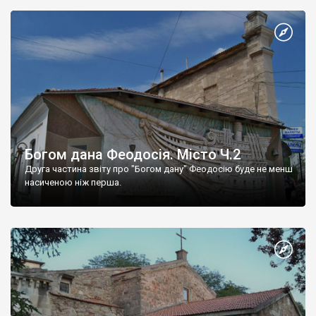
Богом дана Феодосія. Місто Ч.2
Друга частина звіту про "Богом дану" Феодосію буде не менш
насиченою ніж перша.