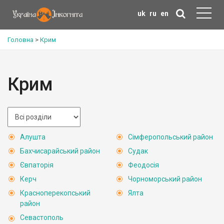
uk
ru
en
Головна
>
Крим
Крим
Алушта
Сімферопольський район
Бахчисарайський район
Судак
Євпаторія
Феодосія
Керч
Чорноморський район
Красноперекопський
Ялта
район
Севастополь