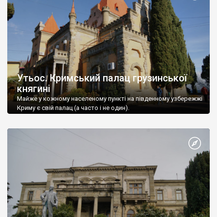
Утьос. Кримський палац грузинської
княгині
Майже у кожному населеному пункті на південному узбережжі
Криму є свій палац (а часто і не один).