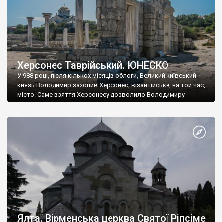
Херсонес Таврійський. ЮНЕСКО
У 988 році, після кількох місяців облоги, Великий київський
князь Володимир захопив Херсонес, візантійське, на той час,
місто. Саме взяття Херсонесу дозволило Володимиру
диктувати свої умови візантійському імператору Василю ІІ, та
одружитися з його дочкою Ганною. Цього ж року, в
Херсонесі Володимир-язичник, став Василем-християнином.
А потім було Хрещення Русі. На честь Херсонесу Таврійського
названо місто […]
Ялта. Вірменська церква Святої Ріпсіме