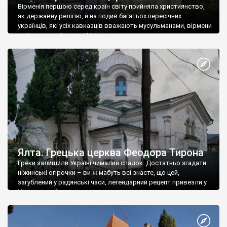
Вірменія першою серед країн світу прийняла християнство,
як державну релігію, й на подив багатьох пересічних
українців, які усіх кавказців вважають мусульманами, вірмени
є відданими вірянами Христа
Ялта. Грецька церква Феодора Тирона
Греки залишили Україні чималий спадок. Достатньо згадати
ніжинські огірочки – ви ж мабуть всі знаєте, що цей,
загублений у радянські часи, легендарний рецепт привезли у
Ніжин греки?