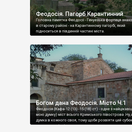
Феодосія. Пагорб Карантинний
Головна памятка Феодосії - Генуезька фортеця знах
в старому районі - на Карантинному пагорбі, який
підноситься в південній частині міста.
Богом дана Феодосія. Місто Ч.1
Феодосія (Кафа-12 (13) -15 (18) ст) - одне з найцікаві
мою думку) міст всього Кримського півострова .Ну,
думка в кожного своя, тому щоби розвіяти цей субєк
запрошую відвідати це