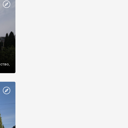
же
нство,