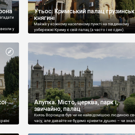
рона
Утьос. Кримський палац грузинськ
княгині
згадати
Майже у кожному населеному пункті на південному
ивезли у
узбережжі Криму є свій палац (а часто і не один).
ої
Алупка. Місто, церква, парк і,
звичайно, палац
Князь Воронцов був чи не найвідомішою людиною св
раїні
часу, але давайте не будемо кривити душею – чи знал
це прізвище до відвідин Алупки? Мабуть все таки ні.