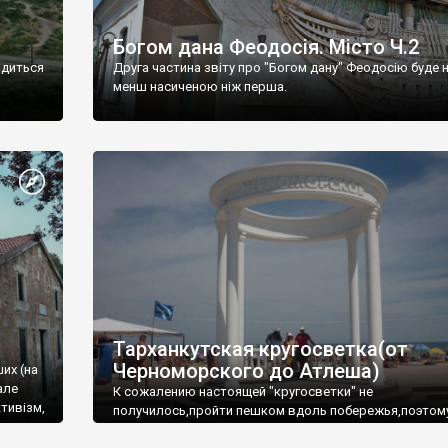
Богом дана Феодосія. Місто Ч.2
одиться
Друга частина звіту про "Богом дану" Феодосію буде 
менш насиченою ніж перша.
Тарханкутская кругосветка(от
Черноморского до Атлеша)
ших (на
але
К сожалению настоящей "кругосветки" не
тивізм,
получилось,пройти пешком вдоль побережья,поэтом
совершали радиальные вылазки из Оленевки.