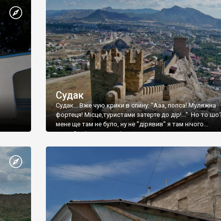
Судак
Судак... Вже чую крики в спину: "Ааа, попса! Муляжна
фортеця! Місце,туристами затерте до дір!..." Но то шо
мене ще там не було, ну не "дірявив" я там нічого...
принаймні до цього літа.