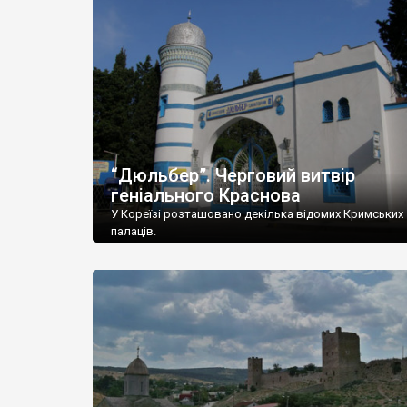
“Дюльбер”. Черговий витвір
геніального Краснова
У Кореїзі розташовано декілька відомих Кримських
палаців.