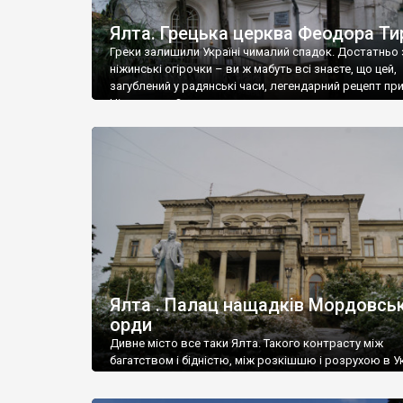
Ялта. Грецька церква Феодора Ти
Греки залишили Україні чималий спадок. Достатньо 
ніжинські огірочки – ви ж мабуть всі знаєте, що цей,
загублений у радянські часи, легендарний рецепт пр
Ніжин греки?
Ялта . Палац нащадків Мордовськ
орди
Дивне місто все таки Ялта. Такого контрасту між
багатством і бідністю, між розкішшю і розрухою в Ук
більше не знайдеш.