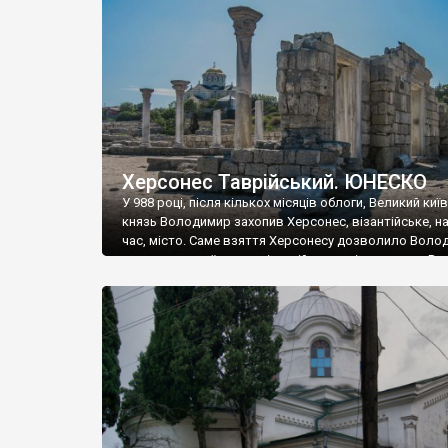
музею «Новгородський музей-заповідник» сотні арт
візантійської доби. Раритети викрадені з фондів об’
культурної спадщини ЮНЕСКО «Херсонеса Таврійсько
Офіційно – на виставку «Золото Візантії», але експер
влада в Україні вважають це лише […]
Херсонес Таврійський. ЮНЕСКО
У 988 році, після кількох місяців облоги, Великий киї
князь Володимир захопив Херсонес, візантійське, на
час, місто. Саме взяття Херсонесу дозволило Воло
диктувати свої умови візантійському імператору Вас
та одружитися з його дочкою Ганною. Цього ж року,
Херсонесі Володимир-язичник, став Василем-
християнином. А потім було Хрещення Русі. На честь
Херсонесу Таврійського названо місто […]