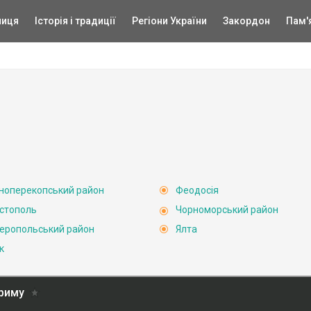
ниця
Історія і традиції
Регіони України
Закордон
Пам'
ноперекопський район
Феодосія
стополь
Чорноморський район
еропольський район
Ялта
к