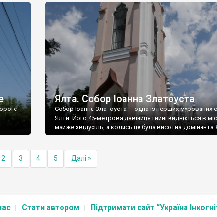
е
Ялта. Собор Іоанна Златоуста
ороге
Собор Іоанна Златоуста – одна із перших мурованих 
Ялти. Його 45-метрова дзвіниця і нині видніється в міс
майже звідусіль, а колись це була висотна домінанта 
2
3
4
5
Далі »
нас
Стати автором
Підтримати сайт “Україна Інкогні