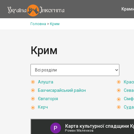
Крам
Головна
>
Крим
Крим
Алушта
Крас
Бахчисарайський район
Сева
Євпаторія
Сімф
Керч
Суда