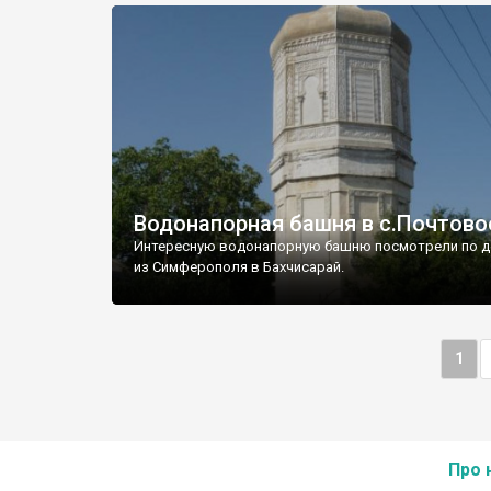
Водонапорная башня в с.Почтово
Интересную водонапорную башню посмотрели по д
из Симферополя в Бахчисарай.
1
Про 