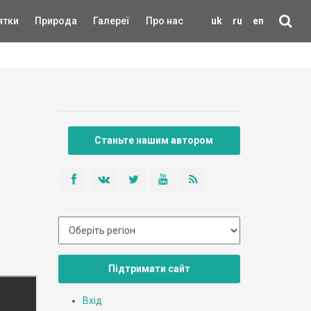
ятки
Природа
Галереї
Про нас
uk
ru
en
Станьте нашим автором
Підтримати сайт
Вхід