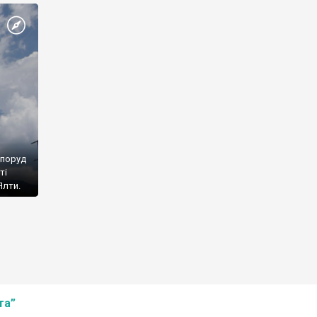
споруд
ті
Ялти.
та”