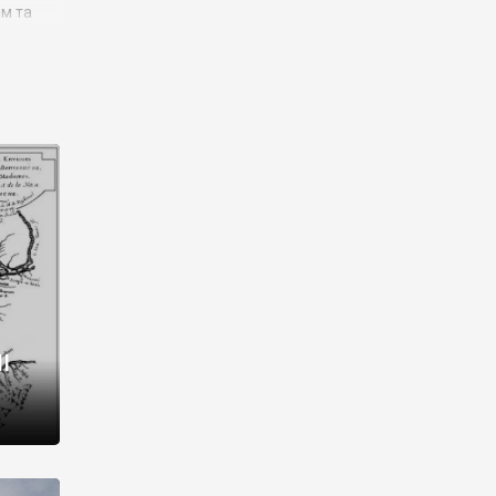
им та
ора і
є
го типу,
ей-
рний
ста:
 райони
від 2
I
і,
рукти,
 котрі