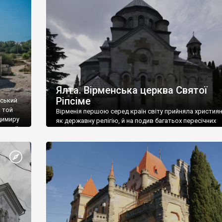
ефактів
називаються «повстяками» (postaki)…” “Вино. Крим
єкту
виробляє відмінне вино і його вдосталь: воно все ду
го».
легке біле і дуже […]
ти та
Ялта. Вірменська церква Святої
Ріпсіме
вський
 той
Вірменія першою серед країн світу прийняла христия
димиру
як державну релігію, й на подив багатьох пересічних
илю ІІ,
українців, які усіх кавказців вважають мусульманами,
 в
вірмени є відданими вірянами Христа