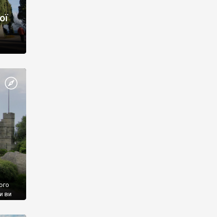
ої
ого
и ви