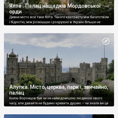
Ялта . Палац нащадків Мордовської
орди
Дивне місто все таки Ялта. Такого контрасту між багатством
і бідністю, між розкішшю і розрухою в Україні більше не
знайдеш.
Алупка. Місто, церква, парк і, звичайно,
палац
Князь Воронцов був чи не найвідомішою людиною свого
часу, але давайте не будемо кривити душею – чи знали ви це
прізвище до відвідин Алупки? Мабуть все таки ні.