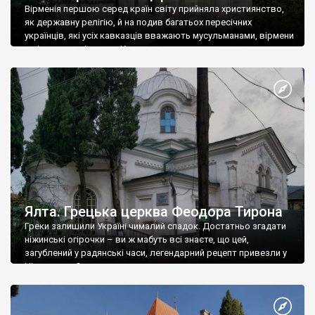
Вірменія першою серед країн світу прийняла християнство,
як державну релігію, й на подив багатьох пересічних
українців, які усіх кавказців вважають мусульманами, вірмени
є відданими вірянами Христа
Ялта. Грецька церква Феодора Тирона
Греки залишили Україні чималий спадок. Достатньо згадати
ніжинські огірочки – ви ж мабуть всі знаєте, що цей,
загублений у радянські часи, легендарний рецепт привезли у
Ніжин греки?