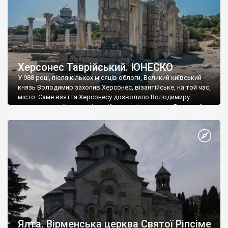
Херсонес Таврійський. ЮНЕСКО
У 988 році, після кількох місяців облоги, Великий київський
князь Володимир захопив Херсонес, візантійське, на той час,
місто. Саме взяття Херсонесу дозволило Володимиру
диктувати свої умови візантійському імператору Василю ІІ, та
одружитися з його дочкою Ганною. Цього ж року, в
Херсонесі Володимир-язичник, став Василем-християнином.
А потім було Хрещення Русі. На честь Херсонесу Таврійського
названо місто […]
Ялта. Вірменська церква Святої Ріпсіме