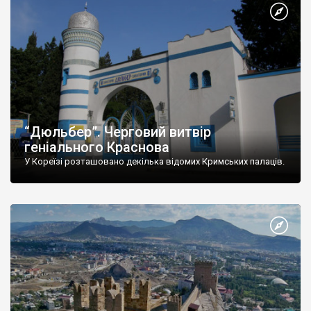
“Дюльбер”. Черговий витвір
геніального Краснова
У Кореїзі розташовано декілька відомих Кримських палаців.