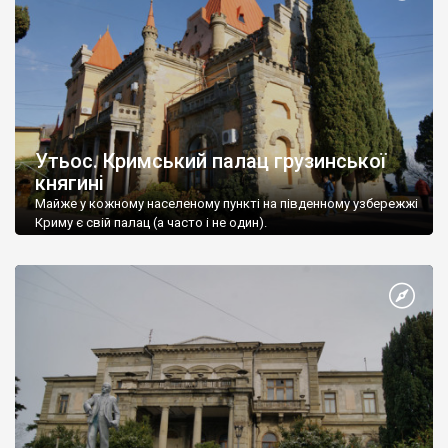
Утьос. Кримський палац грузинської
княгині
Майже у кожному населеному пункті на південному узбережжі
Криму є свій палац (а часто і не один).