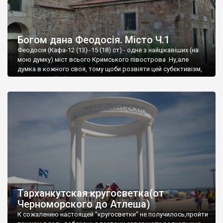
Богом дана Феодосія. Місто Ч.1
Феодосія (Кафа-12 (13) -15 (18) ст) - одне з найцікавіших (на
мою думку) міст всього Кримського півострова .Ну,але
думка в кожного своя, тому щоби розвіяти цей субєктивізм,
запрошую відвідати це
Тарханкутская кругосветка(от
Черноморского до Атлеша)
К сожалению настоящей "кругосветки" не получилось,пройти