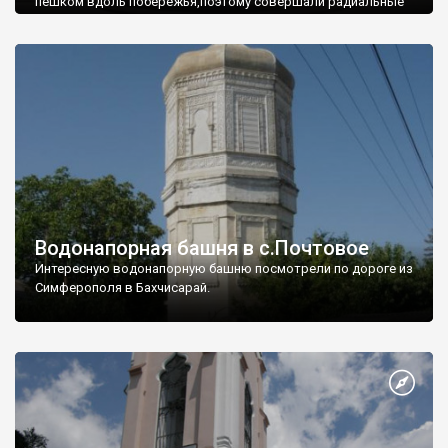
пешком вдоль побережья,поэтому совершали радиальные
вылазки из Оленевки.
Водонапорная башня в с.Почтовое
Интересную водонапорную башню посмотрели по дороге из
Симферополя в Бахчисарай.