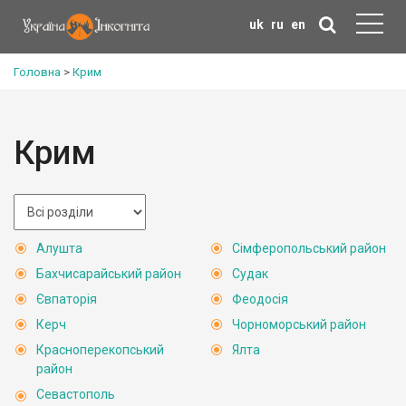
uk
ru
en
Головна
>
Крим
Крим
Алушта
Сімферопольський район
Бахчисарайський район
Судак
Євпаторія
Феодосія
Керч
Чорноморський район
Красноперекопський
Ялта
район
Севастополь