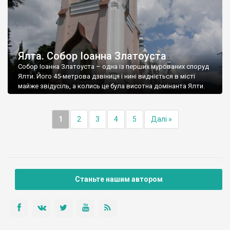
Ялта. Собор Іоанна Златоуста
Собор Іоанна Златоуста – одна із перших мурованих споруд
Ялти. Його 45-метрова дзвіниця і нині видніється в місті
майже звідусіль, а колись це була висотна домінанта Ялти.
1
2
3
4
5
Далі »
Станьте нашим автором