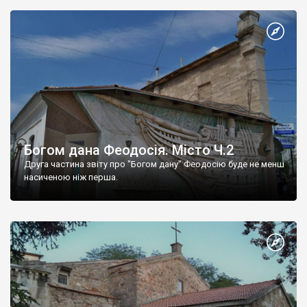
Богом дана Феодосія. Місто Ч.2
Друга частина звіту про "Богом дану" Феодосію буде не менш
насиченою ніж перша.