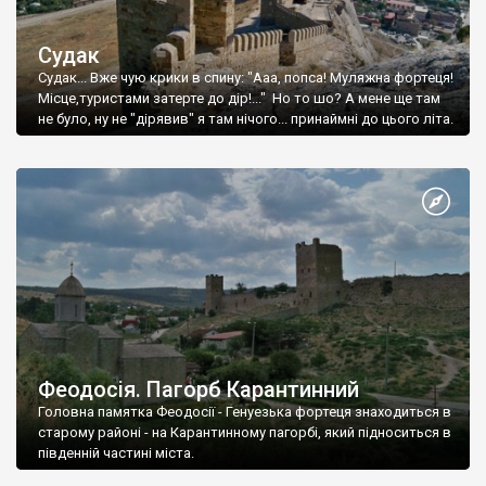
Судак
Судак... Вже чую крики в спину: "Ааа, попса! Муляжна фортеця!
Місце,туристами затерте до дір!..." Но то шо? А мене ще там
не було, ну не "дірявив" я там нічого... принаймні до цього літа.
Феодосія. Пагорб Карантинний
Головна памятка Феодосії - Генуезька фортеця знаходиться в
старому районі - на Карантинному пагорбі, який підноситься в
південній частині міста.