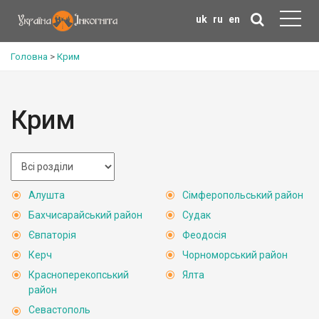
uk
ru
en
Головна
>
Крим
Крим
Алушта
Сімферопольський район
Бахчисарайський район
Судак
Євпаторія
Феодосія
Керч
Чорноморський район
Красноперекопський
Ялта
район
Севастополь