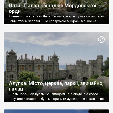
Ялта . Палац нащадків Мордовської
орди
Дивне місто все таки Ялта. Такого контрасту між багатством
і бідністю, між розкішшю і розрухою в Україні більше не
знайдеш.
Алупка. Місто, церква, парк і, звичайно,
палац
Князь Воронцов був чи не найвідомішою людиною свого
часу, але давайте не будемо кривити душею – чи знали ви це
прізвище до відвідин Алупки? Мабуть все таки ні.