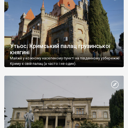
Утьос. Кримський палац грузинської
княгині
Майже у кожному населеному пункті на південному узбережжі
Криму є свій палац (а часто і не один).