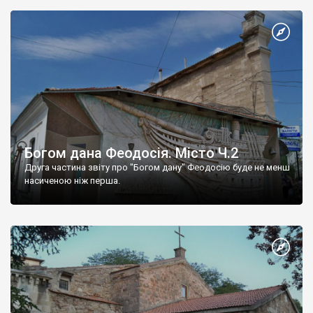
Богом дана Феодосія. Місто Ч.2
Друга частина звіту про "Богом дану" Феодосію буде не менш
насиченою ніж перша.