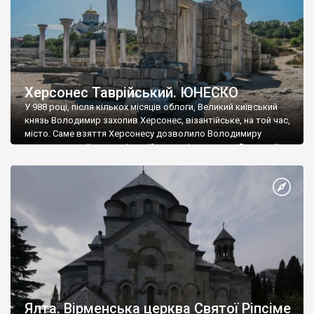
Херсонес Таврійський. ЮНЕСКО
У 988 році, після кількох місяців облоги, Великий київський
князь Володимир захопив Херсонес, візантійське, на той час,
місто. Саме взяття Херсонесу дозволило Володимиру
диктувати свої умови візантійському імператору Василю ІІ, та
одружитися з його дочкою Ганною. Цього ж року, в
Херсонесі Володимир-язичник, став Василем-християнином.
А потім було Хрещення Русі. На честь Херсонесу Таврійського
названо місто […]
Ялта. Вірменська церква Святої Ріпсіме