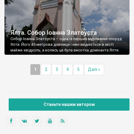
Ялта. Собор Іоанна Златоуста
Собор Іоанна Златоуста – одна із перших мурованих споруд
Ялти. Його 45-метрова дзвіниця і нині видніється в місті
майже звідусіль, а колись це була висотна домінанта Ялти.
1
2
3
4
5
Далі »
Станьте нашим автором