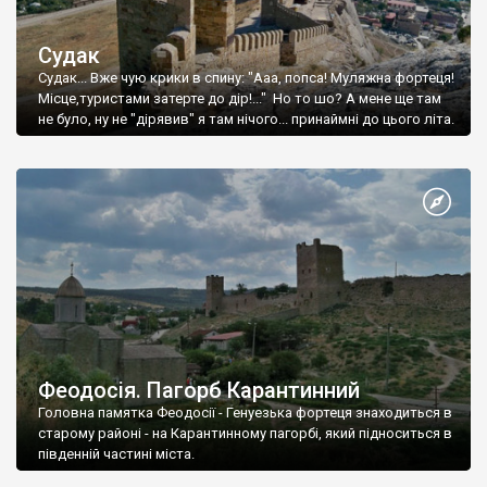
Судак
Судак... Вже чую крики в спину: "Ааа, попса! Муляжна фортеця!
Місце,туристами затерте до дір!..." Но то шо? А мене ще там
не було, ну не "дірявив" я там нічого... принаймні до цього літа.
Феодосія. Пагорб Карантинний
Головна памятка Феодосії - Генуезька фортеця знаходиться в
старому районі - на Карантинному пагорбі, який підноситься в
південній частині міста.