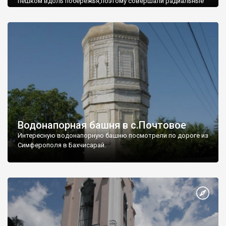
пешком вдоль побережья,поэтому совершали радиальные
вылазки из Оленевки.
Водонапорная башня в с.Почтовое
Интересную водонапорную башню посмотрели по дороге из
Симферополя в Бахчисарай.