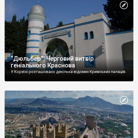
“Дюльбер”. Черговий витвір
геніального Краснова
У Кореїзі розташовано декілька відомих Кримських палаців.