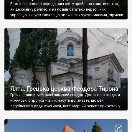
Вірменія першою серед країн світу прийняла християнство,
як державну релігію, й на подив багатьох пересічних
українців, які усіх кавказців вважають мусульманами, вірмени
є відданими вірянами Христа
Ялта. Грецька церква Феодора Тирона
Греки залишили Україні чималий спадок. Достатньо згадати
ніжинські огірочки – ви ж мабуть всі знаєте, що цей,
загублений у радянські часи, легендарний рецепт привезли у
Ніжин греки?