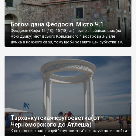
Богом дана Феодосія. Місто Ч.1
Феодосія (Кафа-12 (13) -15 (18) ст) - одне з найцікавіших (на
мою думку) міст всього Кримського півострова .Ну,але
думка в кожного своя, тому щоби розвіяти цей субєктивізм,
запрошую відвідати це
Тарханкутская кругосветка(от
Черноморского до Атлеша)
К сожалению настоящей "кругосветки" не получилось,пройти