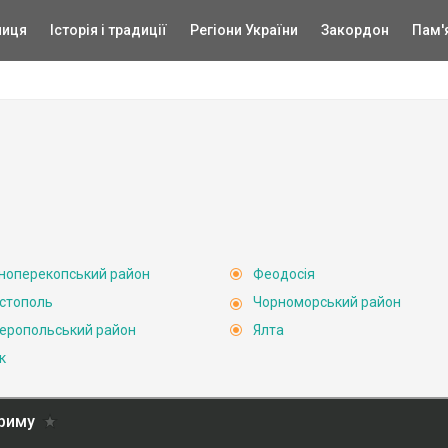
ниця
Історія і традиції
Регіони України
Закордон
Пам'
ноперекопський район
Феодосія
стополь
Чорноморський район
еропольський район
Ялта
к