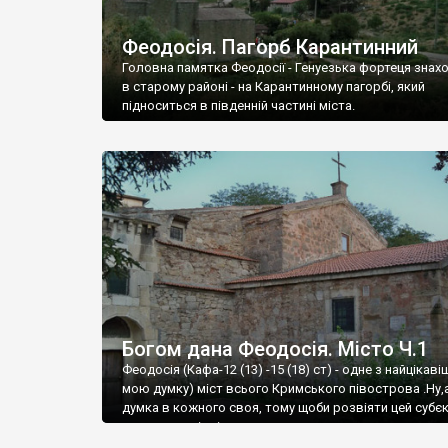
Феодосія. Пагорб Карантинний
Головна памятка Феодосії - Генуезька фортеця знах
в старому районі - на Карантинному пагорбі, який
підноситься в південній частині міста.
Богом дана Феодосія. Місто Ч.1
Феодосія (Кафа-12 (13) -15 (18) ст) - одне з найцікаві
мою думку) міст всього Кримського півострова .Ну,
думка в кожного своя, тому щоби розвіяти цей субєк
запрошую відвідати це