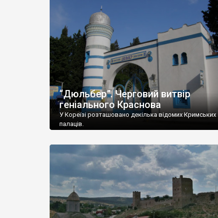
“Дюльбер”. Черговий витвір
геніального Краснова
У Кореїзі розташовано декілька відомих Кримських
палаців.