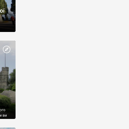
ої
ого
и ви