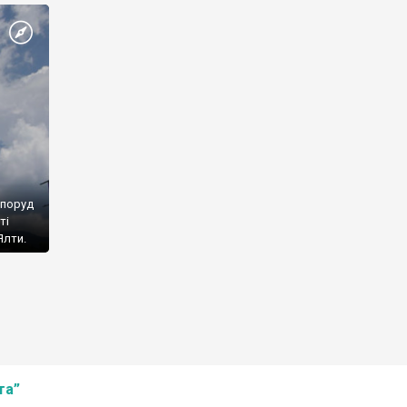
споруд
ті
Ялти.
та”