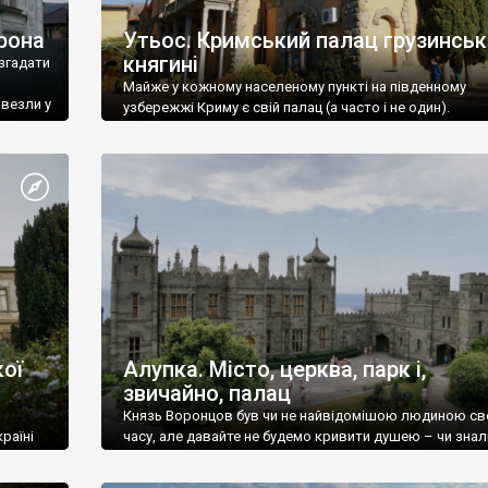
рона
Утьос. Кримський палац грузинськ
княгині
згадати
Майже у кожному населеному пункті на південному
ивезли у
узбережжі Криму є свій палац (а часто і не один).
ої
Алупка. Місто, церква, парк і,
звичайно, палац
Князь Воронцов був чи не найвідомішою людиною св
раїні
часу, але давайте не будемо кривити душею – чи знал
це прізвище до відвідин Алупки? Мабуть все таки ні.