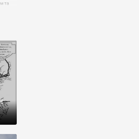
им та
ора і
є
го типу,
ей-
рний
ста:
 райони
від 2
I
і,
рукти,
 котрі