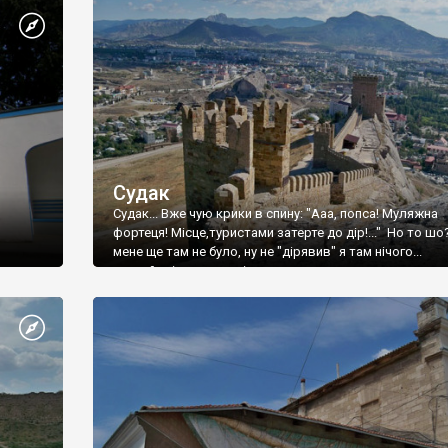
Судак
Судак... Вже чую крики в спину: "Ааа, попса! Муляжна
фортеця! Місце,туристами затерте до дір!..." Но то шо
мене ще там не було, ну не "дірявив" я там нічого...
принаймні до цього літа.