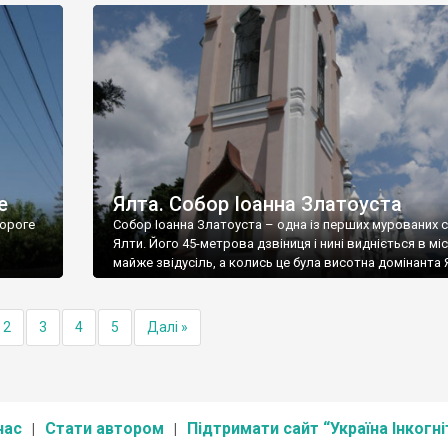
е
Ялта. Собор Іоанна Златоуста
ороге
Собор Іоанна Златоуста – одна із перших мурованих 
Ялти. Його 45-метрова дзвіниця і нині видніється в міс
майже звідусіль, а колись це була висотна домінанта 
2
3
4
5
Далі »
нас
Стати автором
Підтримати сайт “Україна Інкогні