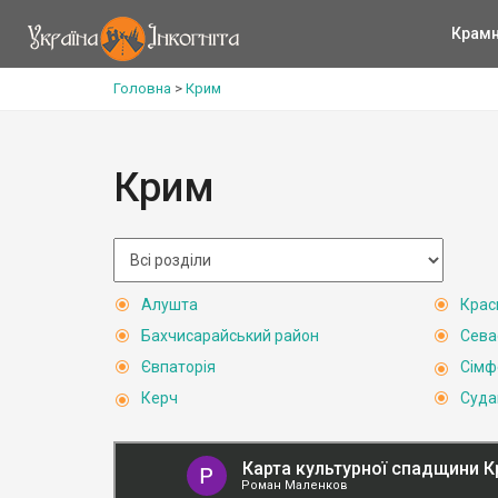
Крам
Головна
>
Крим
Крим
Алушта
Крас
Бахчисарайський район
Сева
Євпаторія
Сімф
Керч
Суда