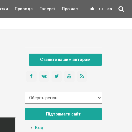
ятки
Природа
Галереї
Про нас
uk
ru
en
Станьте нашим автором
Підтримати сайт
Вхід