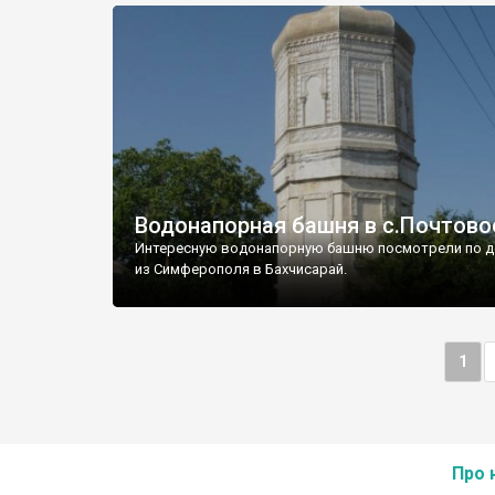
Водонапорная башня в с.Почтово
Интересную водонапорную башню посмотрели по д
из Симферополя в Бахчисарай.
1
Про 