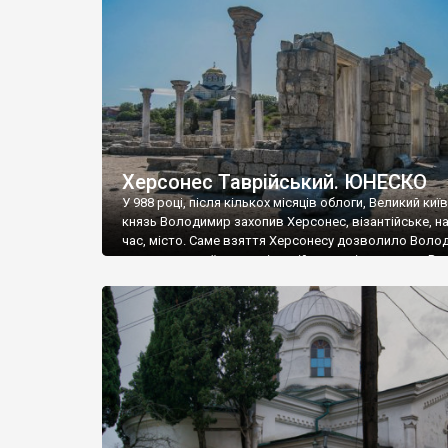
музею «Новгородський музей-заповідник» сотні арт
візантійської доби. Раритети викрадені з фондів об’
культурної спадщини ЮНЕСКО «Херсонеса Таврійсько
Офіційно – на виставку «Золото Візантії», але експер
влада в Україні вважають це лише […]
Херсонес Таврійський. ЮНЕСКО
У 988 році, після кількох місяців облоги, Великий киї
князь Володимир захопив Херсонес, візантійське, на
час, місто. Саме взяття Херсонесу дозволило Воло
диктувати свої умови візантійському імператору Вас
та одружитися з його дочкою Ганною. Цього ж року,
Херсонесі Володимир-язичник, став Василем-
християнином. А потім було Хрещення Русі. На честь
Херсонесу Таврійського названо місто […]