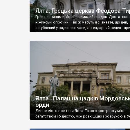
Ялта. Грецька церква Феодора Ти
Греки залишили Україні чималий спадок. Достатньо 
ніжинські огірочки – ви ж мабуть всі знаєте, що цей,
загублений у радянські часи, легендарний рецепт пр
Ніжин греки?
Ялта . Палац нащадків Мордовськ
орди
Дивне місто все таки Ялта. Такого контрасту між
багатством і бідністю, між розкішшю і розрухою в Ук
більше не знайдеш.