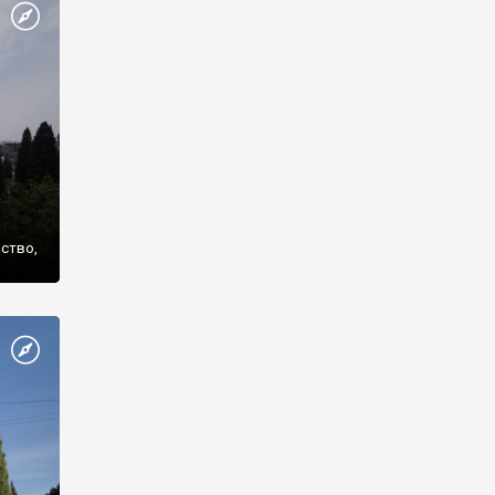
же
нство,