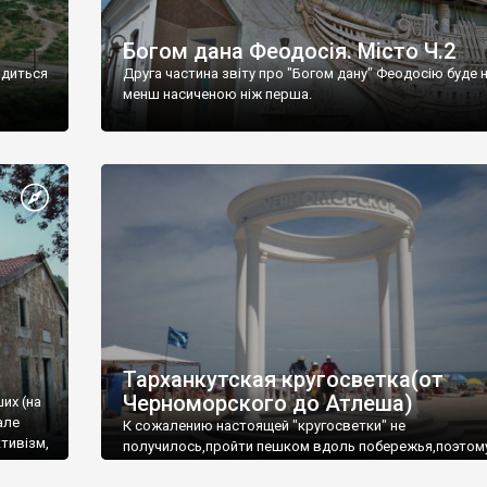
Богом дана Феодосія. Місто Ч.2
одиться
Друга частина звіту про "Богом дану" Феодосію буде 
менш насиченою ніж перша.
Тарханкутская кругосветка(от
Черноморского до Атлеша)
ших (на
але
К сожалению настоящей "кругосветки" не
тивізм,
получилось,пройти пешком вдоль побережья,поэтом
совершали радиальные вылазки из Оленевки.