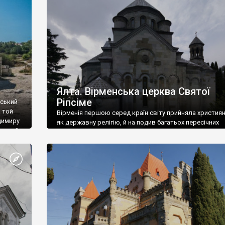
ефактів
називаються «повстяками» (postaki)…” “Вино. Крим
єкту
виробляє відмінне вино і його вдосталь: воно все ду
го».
легке біле і дуже […]
ти та
Ялта. Вірменська церква Святої
Ріпсіме
вський
 той
Вірменія першою серед країн світу прийняла христия
димиру
як державну релігію, й на подив багатьох пересічних
илю ІІ,
українців, які усіх кавказців вважають мусульманами,
 в
вірмени є відданими вірянами Христа