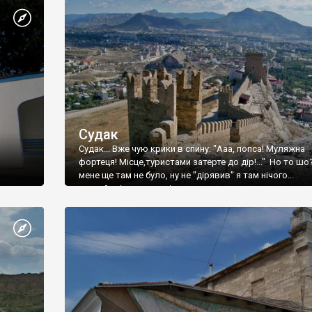
Судак
Судак... Вже чую крики в спину: "Ааа, попса! Муляжна
фортеця! Місце,туристами затерте до дір!..." Но то шо
мене ще там не було, ну не "дірявив" я там нічого...
принаймні до цього літа.