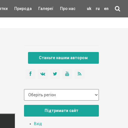
ятки
Природа
Галереї
Про нас
uk
ru
en
Станьте нашим автором
Підтримати сайт
Вхід