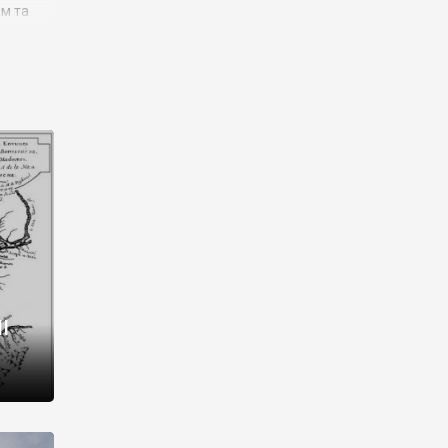
им та
ора і
є
го типу,
ей-
рний
ста:
 райони
від 2
I
і,
рукти,
 котрі