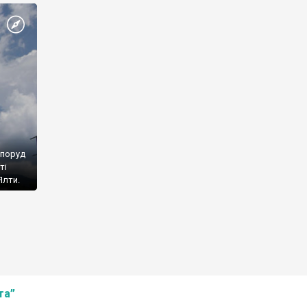
споруд
ті
Ялти.
та”