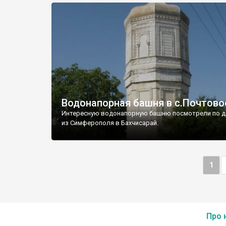
Водонапорная башня в с.Почтово
Интересную водонапорную башню посмотрели по д
из Симферополя в Бахчисарай.
1
Про 