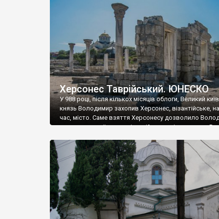
музею «Новгородський музей-заповідник» сотні арт
візантійської доби. Раритети викрадені з фондів об’
культурної спадщини ЮНЕСКО «Херсонеса Таврійсько
Офіційно – на виставку «Золото Візантії», але експер
влада в Україні вважають це лише […]
Херсонес Таврійський. ЮНЕСКО
У 988 році, після кількох місяців облоги, Великий киї
князь Володимир захопив Херсонес, візантійське, на
час, місто. Саме взяття Херсонесу дозволило Воло
диктувати свої умови візантійському імператору Вас
та одружитися з його дочкою Ганною. Цього ж року,
Херсонесі Володимир-язичник, став Василем-
християнином. А потім було Хрещення Русі. На честь
Херсонесу Таврійського названо місто […]