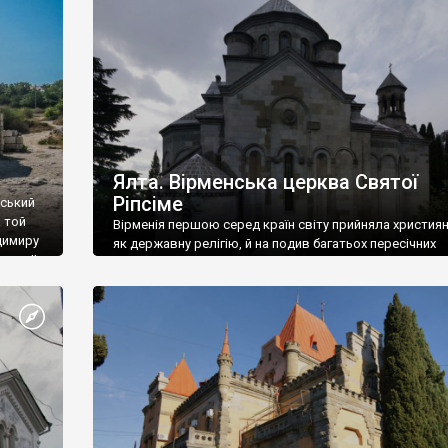
ефактів
називаються «повстяками» (postaki)…” “Вино. Крим
єкту
виробляє відмінне вино і його вдосталь: воно все ду
го».
легке біле і дуже […]
ти та
Ялта. Вірменська церква Святої
Ріпсіме
вський
 той
Вірменія першою серед країн світу прийняла христия
димиру
як державну релігію, й на подив багатьох пересічних
илю ІІ,
українців, які усіх кавказців вважають мусульманами,
 в
вірмени є відданими вірянами Христа