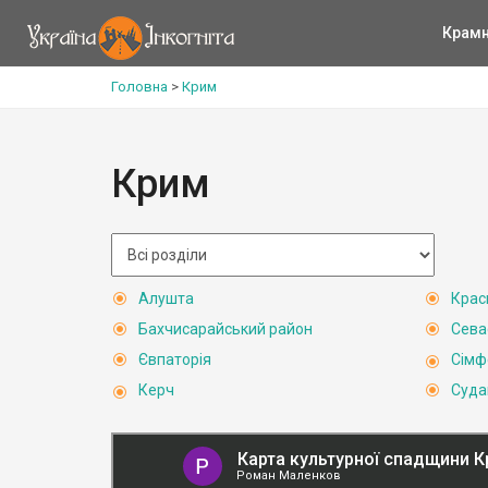
Крам
Головна
>
Крим
Крим
Алушта
Крас
Бахчисарайський район
Сева
Євпаторія
Сімф
Керч
Суда