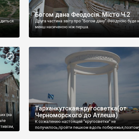
Богом дана Феодосія. Місто Ч.2
одиться
Друга частина звіту про "Богом дану" Феодосію буде 
менш насиченою ніж перша.
Тарханкутская кругосветка(от
Черноморского до Атлеша)
ших (на
але
К сожалению настоящей "кругосветки" не
тивізм,
получилось,пройти пешком вдоль побережья,поэтом
совершали радиальные вылазки из Оленевки.