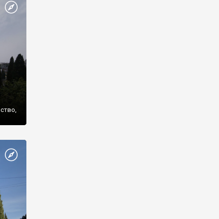
же
нство,