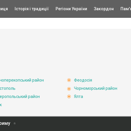
ниця
Історія і традиції
Регіони України
Закордон
Пам'
ноперекопський район
Феодосія
стополь
Чорноморський район
еропольський район
Ялта
к