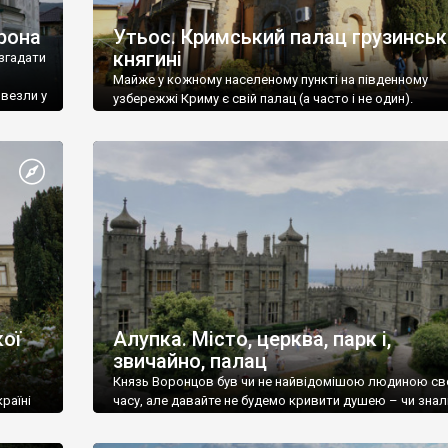
рона
Утьос. Кримський палац грузинськ
княгині
згадати
Майже у кожному населеному пункті на південному
ивезли у
узбережжі Криму є свій палац (а часто і не один).
ої
Алупка. Місто, церква, парк і,
звичайно, палац
Князь Воронцов був чи не найвідомішою людиною св
раїні
часу, але давайте не будемо кривити душею – чи знал
це прізвище до відвідин Алупки? Мабуть все таки ні.