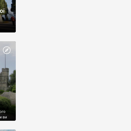
ої
ого
и ви