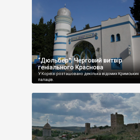
“Дюльбер”. Черговий витвір
геніального Краснова
У Кореїзі розташовано декілька відомих Кримських
палаців.