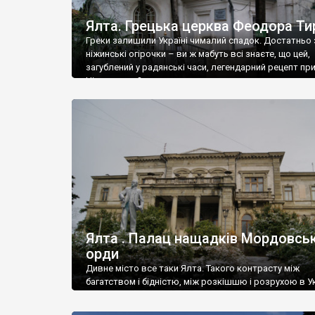
Ялта. Грецька церква Феодора Ти
Греки залишили Україні чималий спадок. Достатньо 
ніжинські огірочки – ви ж мабуть всі знаєте, що цей,
загублений у радянські часи, легендарний рецепт пр
Ніжин греки?
Ялта . Палац нащадків Мордовськ
орди
Дивне місто все таки Ялта. Такого контрасту між
багатством і бідністю, між розкішшю і розрухою в Ук
більше не знайдеш.