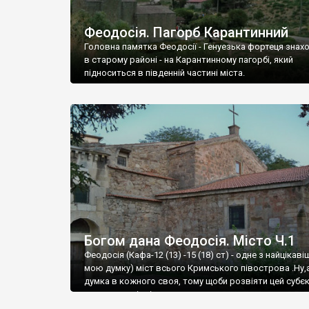
Феодосія. Пагорб Карантинний
Головна памятка Феодосії - Генуезька фортеця знах
в старому районі - на Карантинному пагорбі, який
підноситься в південній частині міста.
Богом дана Феодосія. Місто Ч.1
Феодосія (Кафа-12 (13) -15 (18) ст) - одне з найцікаві
мою думку) міст всього Кримського півострова .Ну,
думка в кожного своя, тому щоби розвіяти цей субєк
запрошую відвідати це