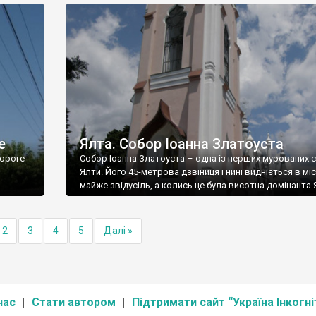
е
Ялта. Собор Іоанна Златоуста
ороге
Собор Іоанна Златоуста – одна із перших мурованих 
Ялти. Його 45-метрова дзвіниця і нині видніється в міс
майже звідусіль, а колись це була висотна домінанта 
2
3
4
5
Далі »
нас
Стати автором
Підтримати сайт “Україна Інкогні