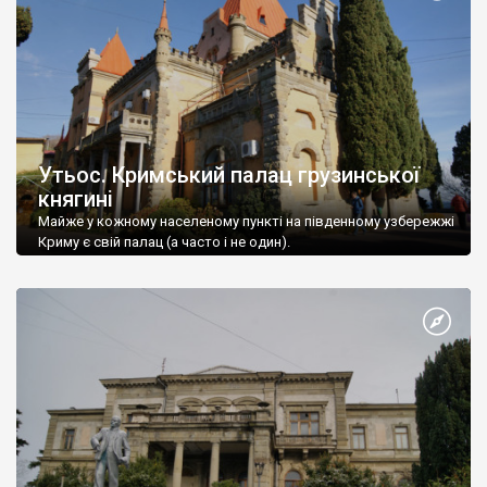
Утьос. Кримський палац грузинської
княгині
Майже у кожному населеному пункті на південному узбережжі
Криму є свій палац (а часто і не один).