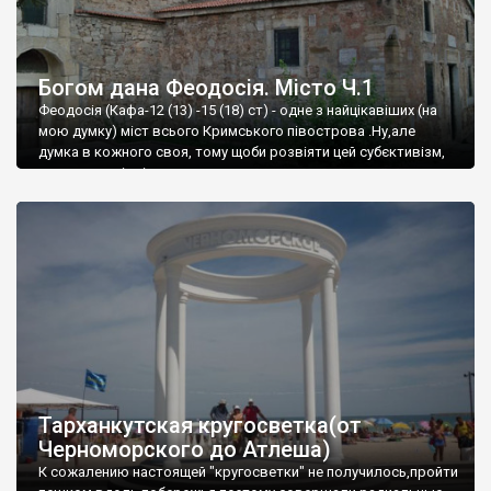
Богом дана Феодосія. Місто Ч.1
Феодосія (Кафа-12 (13) -15 (18) ст) - одне з найцікавіших (на
мою думку) міст всього Кримського півострова .Ну,але
думка в кожного своя, тому щоби розвіяти цей субєктивізм,
запрошую відвідати це
Тарханкутская кругосветка(от
Черноморского до Атлеша)
К сожалению настоящей "кругосветки" не получилось,пройти