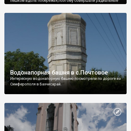
пешком вдоль побережья,поэтому совершали радиальные
вылазки из Оленевки.
Водонапорная башня в с.Почтовое
Интересную водонапорную башню посмотрели по дороге из
Симферополя в Бахчисарай.