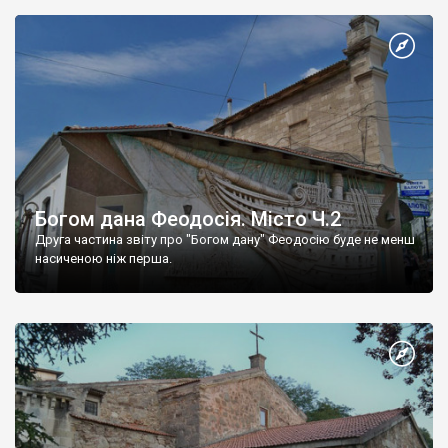
Богом дана Феодосія. Місто Ч.2
Друга частина звіту про "Богом дану" Феодосію буде не менш
насиченою ніж перша.