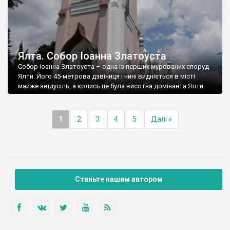
Ялта. Собор Іоанна Златоуста
Собор Іоанна Златоуста – одна із перших мурованих споруд
Ялти. Його 45-метрова дзвіниця і нині видніється в місті
майже звідусіль, а колись це була висотна домінанта Ялти.
1
2
3
4
5
Далі »
Станьте нашим автором