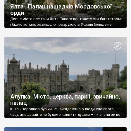
Ялта . Палац нащадків Мордовської
орди
Дивне місто все таки Ялта. Такого контрасту між багатством
і бідністю, між розкішшю і розрухою в Україні більше не
знайдеш.
Алупка. Місто, церква, парк і, звичайно,
палац
Князь Воронцов був чи не найвідомішою людиною свого
часу, але давайте не будемо кривити душею – чи знали ви це
прізвище до відвідин Алупки? Мабуть все таки ні.