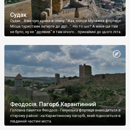
Судак
Судак... Вже чую крики в спину: "Ааа, попса! Муляжна фортеця!
Місце,туристами затерте до дір!..." Но то шо? А мене ще там
не було, ну не "дірявив" я там нічого... принаймні до цього літа.
Феодосія. Пагорб Карантинний
Головна памятка Феодосії - Генуезька фортеця знаходиться в
старому районі - на Карантинному пагорбі, який підноситься в
південній частині міста.