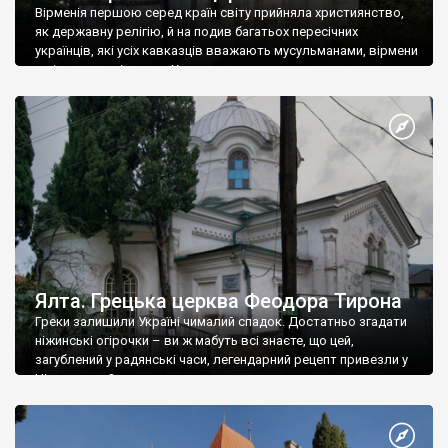
Вірменія першою серед країн світу прийняла християнство,
як державну релігію, й на подив багатьох пересічних
українців, які усіх кавказців вважають мусульманами, вірмени
є відданими вірянами Христа
Ялта. Грецька церква Феодора Тирона
Греки залишили Україні чималий спадок. Достатньо згадати
ніжинські огірочки – ви ж мабуть всі знаєте, що цей,
загублений у радянські часи, легендарний рецепт привезли у
Ніжин греки?