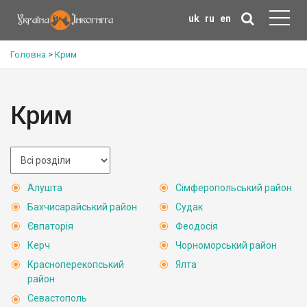
uk
ru
en
Головна
>
Крим
Крим
Алушта
Сімферопольський район
Бахчисарайський район
Судак
Євпаторія
Феодосія
Керч
Чорноморський район
Красноперекопський
Ялта
район
Севастополь