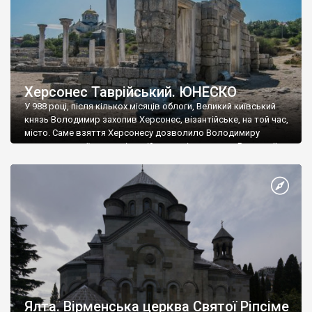
Херсонес Таврійський. ЮНЕСКО
У 988 році, після кількох місяців облоги, Великий київський
князь Володимир захопив Херсонес, візантійське, на той час,
місто. Саме взяття Херсонесу дозволило Володимиру
диктувати свої умови візантійському імператору Василю ІІ, та
одружитися з його дочкою Ганною. Цього ж року, в
Херсонесі Володимир-язичник, став Василем-християнином.
А потім було Хрещення Русі. На честь Херсонесу Таврійського
названо місто […]
Ялта. Вірменська церква Святої Ріпсіме