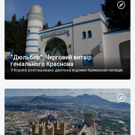
“Дюльбер”. Черговий витвір
геніального Краснова
У Кореїзі розташовано декілька відомих Кримських палаців.