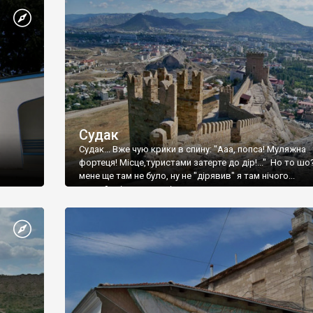
Судак
Судак... Вже чую крики в спину: "Ааа, попса! Муляжна
фортеця! Місце,туристами затерте до дір!..." Но то шо
мене ще там не було, ну не "дірявив" я там нічого...
принаймні до цього літа.