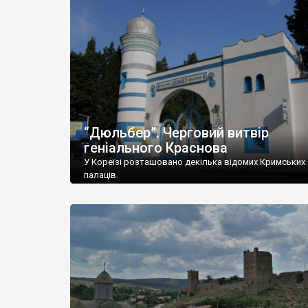
“Дюльбер”. Черговий витвір
геніального Краснова
У Кореїзі розташовано декілька відомих Кримських
палаців.