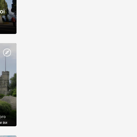
ої
ого
и ви