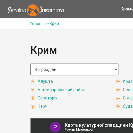
Крам
Головна
>
Крим
Крим
Алушта
Крас
Бахчисарайський район
Сева
Євпаторія
Сімф
Керч
Суда