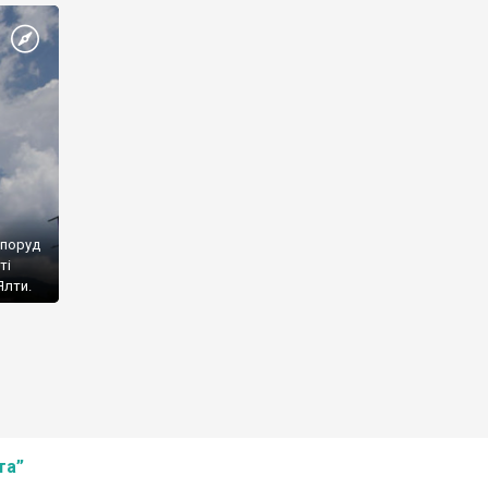
споруд
ті
Ялти.
та”