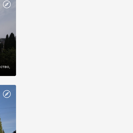
же
нство,