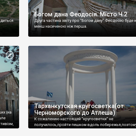
Богом дана Феодосія. Місто Ч.2
одиться
Друга частина звіту про "Богом дану" Феодосію буде 
менш насиченою ніж перша.
Тарханкутская кругосветка(от
Черноморского до Атлеша)
ших (на
але
К сожалению настоящей "кругосветки" не
тивізм,
получилось,пройти пешком вдоль побережья,поэтом
совершали радиальные вылазки из Оленевки.