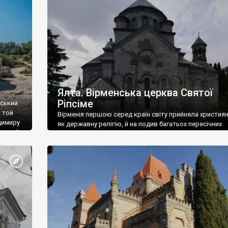
ефактів
називаються «повстяками» (postaki)…” “Вино. Крим
єкту
виробляє відмінне вино і його вдосталь: воно все ду
го».
легке біле і дуже […]
ти та
Ялта. Вірменська церква Святої
Ріпсіме
вський
 той
Вірменія першою серед країн світу прийняла христия
димиру
як державну релігію, й на подив багатьох пересічних
илю ІІ,
українців, які усіх кавказців вважають мусульманами,
 в
вірмени є відданими вірянами Христа