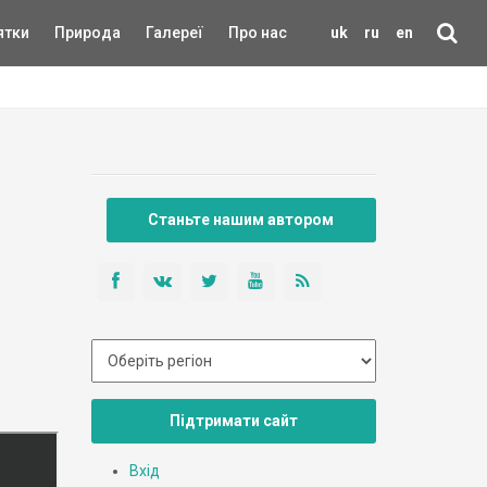
ятки
Природа
Галереї
Про нас
uk
ru
en
Станьте нашим автором
Підтримати сайт
Вхід