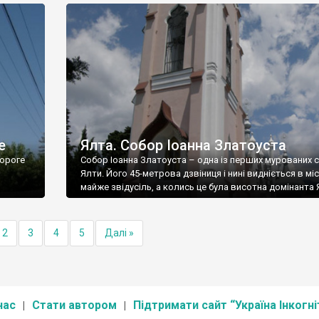
е
Ялта. Собор Іоанна Златоуста
ороге
Собор Іоанна Златоуста – одна із перших мурованих 
Ялти. Його 45-метрова дзвіниця і нині видніється в міс
майже звідусіль, а колись це була висотна домінанта 
2
3
4
5
Далі »
нас
Стати автором
Підтримати сайт “Україна Інкогні