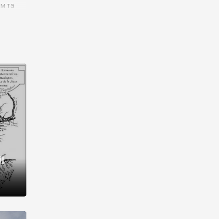
им та
ора і
є
го типу,
ей-
рний
ста:
 райони
від 2
I
і,
рукти,
 котрі