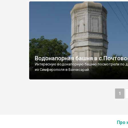
Водонапорная башня в с.Почтово
Интересную водонапорную башню посмотрели по д
из Симферополя в Бахчисарай.
1
Про 