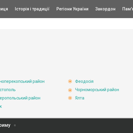
ниця
Історія і традиції
Регіони України
Закордон
Пам'
ноперекопський район
Феодосія
стополь
Чорноморський район
еропольський район
Ялта
к