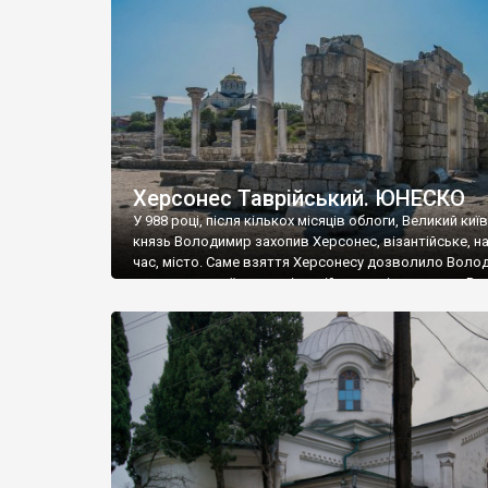
музею «Новгородський музей-заповідник» сотні арт
візантійської доби. Раритети викрадені з фондів об’
культурної спадщини ЮНЕСКО «Херсонеса Таврійсько
Офіційно – на виставку «Золото Візантії», але експер
влада в Україні вважають це лише […]
Херсонес Таврійський. ЮНЕСКО
У 988 році, після кількох місяців облоги, Великий киї
князь Володимир захопив Херсонес, візантійське, на
час, місто. Саме взяття Херсонесу дозволило Воло
диктувати свої умови візантійському імператору Вас
та одружитися з його дочкою Ганною. Цього ж року,
Херсонесі Володимир-язичник, став Василем-
християнином. А потім було Хрещення Русі. На честь
Херсонесу Таврійського названо місто […]