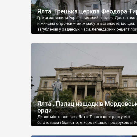
Ялта. Грецька церква Феодора Ти
Греки залишили Україні чималий спадок. Достатньо 
ніжинські огірочки – ви ж мабуть всі знаєте, що цей,
загублений у радянські часи, легендарний рецепт пр
Ніжин греки?
Ялта . Палац нащадків Мордовськ
орди
Дивне місто все таки Ялта. Такого контрасту між
багатством і бідністю, між розкішшю і розрухою в Ук
більше не знайдеш.