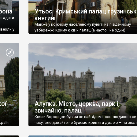
рона
Утьос. Кримський палац грузинськ
княгині
згадати
Майже у кожному населеному пункті на південному
ивезли у
узбережжі Криму є свій палац (а часто і не один).
ої
Алупка. Місто, церква, парк і,
звичайно, палац
Князь Воронцов був чи не найвідомішою людиною св
раїні
часу, але давайте не будемо кривити душею – чи знал
це прізвище до відвідин Алупки? Мабуть все таки ні.