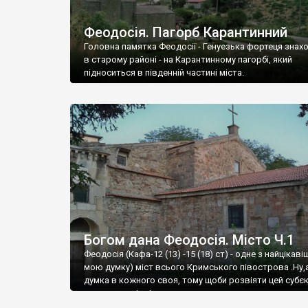
Феодосія. Пагорб Карантинний
Головна памятка Феодосії - Генуезька фортеця знах
в старому районі - на Карантинному пагорбі, який
підноситься в південній частині міста.
Богом дана Феодосія. Місто Ч.1
Феодосія (Кафа-12 (13) -15 (18) ст) - одне з найцікаві
мою думку) міст всього Кримського півострова .Ну,
думка в кожного своя, тому щоби розвіяти цей субєк
запрошую відвідати це