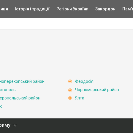
ниця
Історія і традиції
Регіони України
Закордон
Пам'
ноперекопський район
Феодосія
стополь
Чорноморський район
еропольський район
Ялта
к