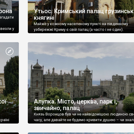
рона
Утьос. Кримський палац грузинськ
княгині
згадати
Майже у кожному населеному пункті на південному
ивезли у
узбережжі Криму є свій палац (а часто і не один).
ої
Алупка. Місто, церква, парк і,
звичайно, палац
Князь Воронцов був чи не найвідомішою людиною св
раїні
часу, але давайте не будемо кривити душею – чи знал
це прізвище до відвідин Алупки? Мабуть все таки ні.