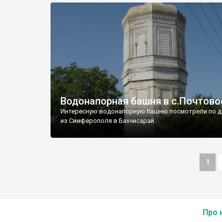
Водонапорная башня в с.Почтово
Интересную водонапорную башню посмотрели по д
из Симферополя в Бахчисарай.
1
Про 