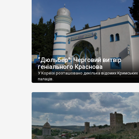
“Дюльбер”. Черговий витвір
геніального Краснова
У Кореїзі розташовано декілька відомих Кримських
палаців.