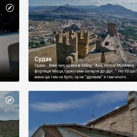
Судак
Судак... Вже чую крики в спину: "Ааа, попса! Муляжна
фортеця! Місце,туристами затерте до дір!..." Но то шо
мене ще там не було, ну не "дірявив" я там нічого...
принаймні до цього літа.