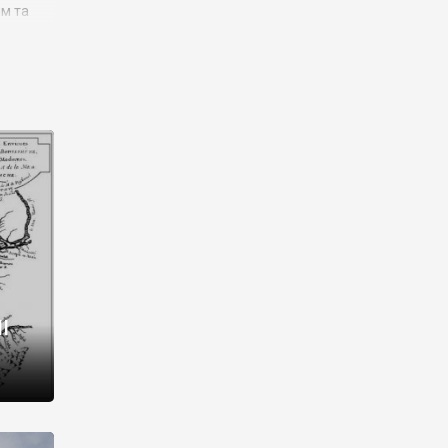
им та
ора і
є
го типу,
ей-
рний
ста:
 райони
від 2
I
і,
рукти,
 котрі