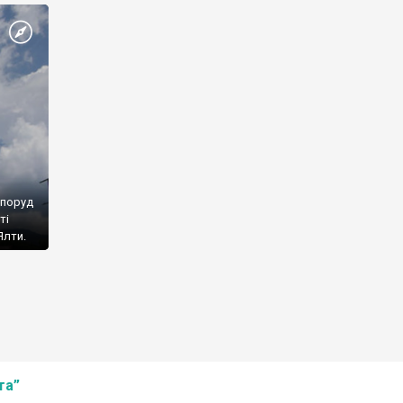
споруд
ті
Ялти.
та”