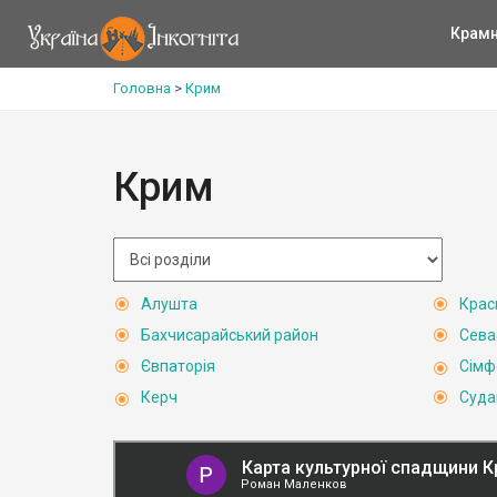
Крам
Головна
>
Крим
Крим
Алушта
Крас
Бахчисарайський район
Сева
Євпаторія
Сімф
Керч
Суда