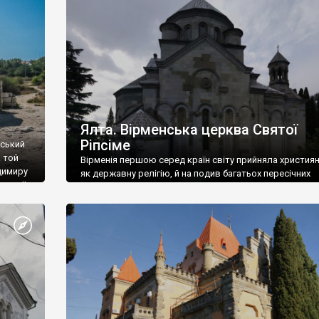
ефактів
називаються «повстяками» (postaki)…” “Вино. Крим
єкту
виробляє відмінне вино і його вдосталь: воно все ду
го».
легке біле і дуже […]
ти та
Ялта. Вірменська церква Святої
Ріпсіме
вський
 той
Вірменія першою серед країн світу прийняла христия
димиру
як державну релігію, й на подив багатьох пересічних
илю ІІ,
українців, які усіх кавказців вважають мусульманами,
 в
вірмени є відданими вірянами Христа