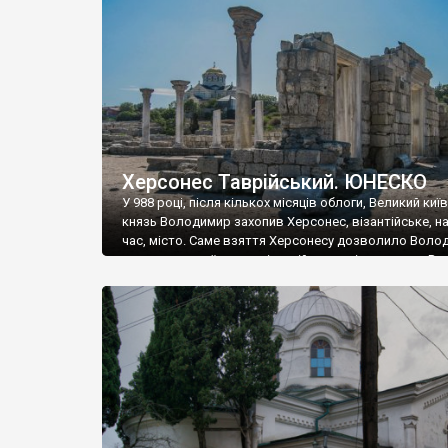
музею «Новгородський музей-заповідник» сотні арт
візантійської доби. Раритети викрадені з фондів об’
культурної спадщини ЮНЕСКО «Херсонеса Таврійсько
Офіційно – на виставку «Золото Візантії», але експер
влада в Україні вважають це лише […]
Херсонес Таврійський. ЮНЕСКО
У 988 році, після кількох місяців облоги, Великий киї
князь Володимир захопив Херсонес, візантійське, на
час, місто. Саме взяття Херсонесу дозволило Воло
диктувати свої умови візантійському імператору Вас
та одружитися з його дочкою Ганною. Цього ж року,
Херсонесі Володимир-язичник, став Василем-
християнином. А потім було Хрещення Русі. На честь
Херсонесу Таврійського названо місто […]