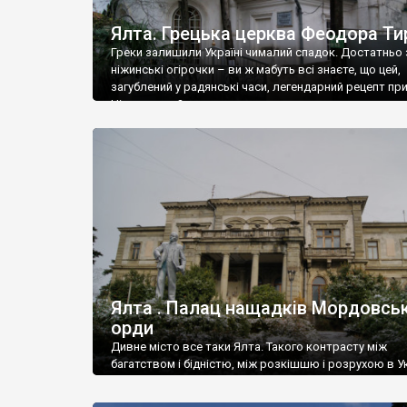
Ялта. Грецька церква Феодора Ти
Греки залишили Україні чималий спадок. Достатньо 
ніжинські огірочки – ви ж мабуть всі знаєте, що цей,
загублений у радянські часи, легендарний рецепт пр
Ніжин греки?
Ялта . Палац нащадків Мордовськ
орди
Дивне місто все таки Ялта. Такого контрасту між
багатством і бідністю, між розкішшю і розрухою в Ук
більше не знайдеш.