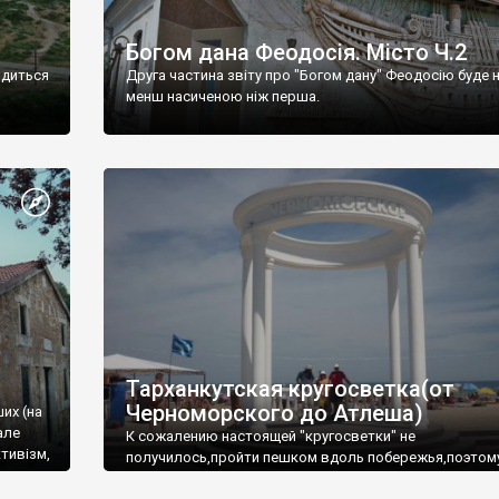
Богом дана Феодосія. Місто Ч.2
одиться
Друга частина звіту про "Богом дану" Феодосію буде 
менш насиченою ніж перша.
Тарханкутская кругосветка(от
Черноморского до Атлеша)
ших (на
але
К сожалению настоящей "кругосветки" не
тивізм,
получилось,пройти пешком вдоль побережья,поэтом
совершали радиальные вылазки из Оленевки.