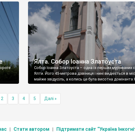
е
Ялта. Собор Іоанна Златоуста
ороге
Собор Іоанна Златоуста – одна із перших мурованих 
Ялти. Його 45-метрова дзвіниця і нині видніється в міс
майже звідусіль, а колись це була висотна домінанта 
2
3
4
5
Далі »
нас
Стати автором
Підтримати сайт “Україна Інкогні