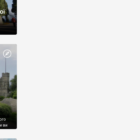
ої
ого
и ви