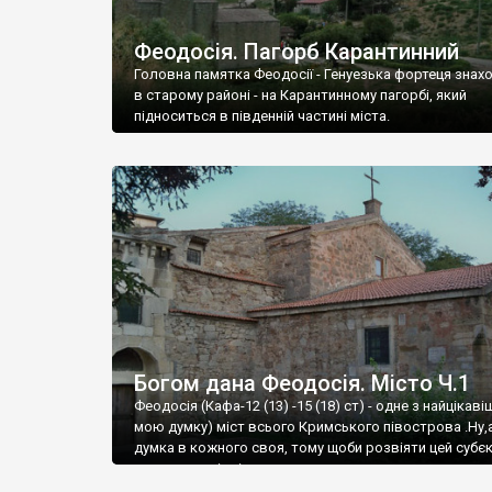
Феодосія. Пагорб Карантинний
Головна памятка Феодосії - Генуезька фортеця знах
в старому районі - на Карантинному пагорбі, який
підноситься в південній частині міста.
Богом дана Феодосія. Місто Ч.1
Феодосія (Кафа-12 (13) -15 (18) ст) - одне з найцікаві
мою думку) міст всього Кримського півострова .Ну,
думка в кожного своя, тому щоби розвіяти цей субєк
запрошую відвідати це