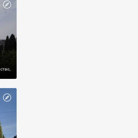
же
нство,