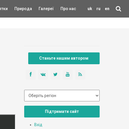
ятки
Природа
Галереї
Про нас
uk
ru
en
Станьте нашим автором
Підтримати сайт
Вхід