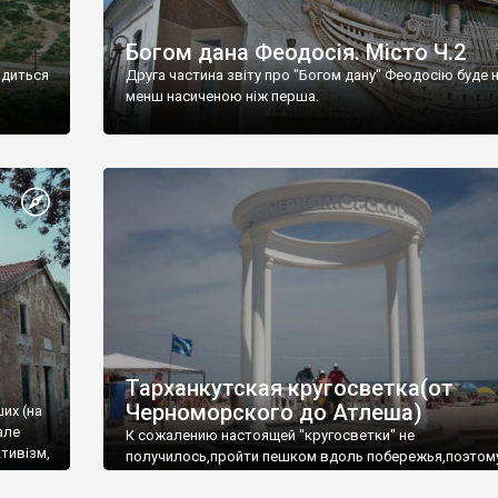
Богом дана Феодосія. Місто Ч.2
одиться
Друга частина звіту про "Богом дану" Феодосію буде 
менш насиченою ніж перша.
Тарханкутская кругосветка(от
Черноморского до Атлеша)
ших (на
але
К сожалению настоящей "кругосветки" не
тивізм,
получилось,пройти пешком вдоль побережья,поэтом
совершали радиальные вылазки из Оленевки.