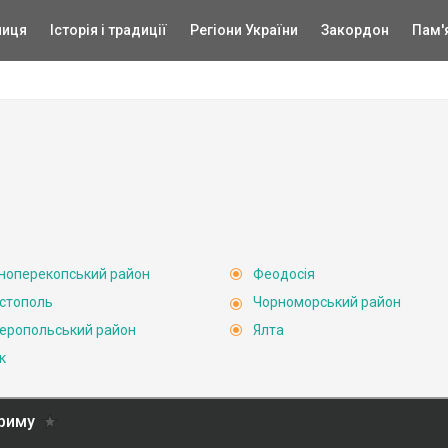
ниця
Історія і традиції
Регіони України
Закордон
Пам'
ноперекопський район
Феодосія
стополь
Чорноморський район
еропольський район
Ялта
к