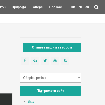
ятки
Природа
Галереї
Про нас
uk
ru
en
Станьте нашим автором
Підтримати сайт
Вхід