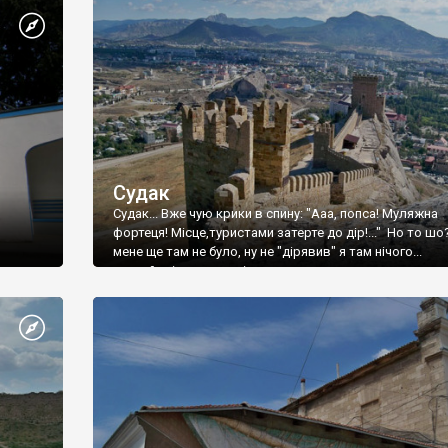
Судак
Судак... Вже чую крики в спину: "Ааа, попса! Муляжна
фортеця! Місце,туристами затерте до дір!..." Но то шо
мене ще там не було, ну не "дірявив" я там нічого...
принаймні до цього літа.