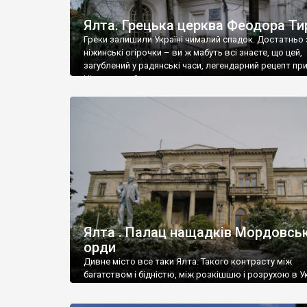
Ялта. Грецька церква Феодора Ти
Греки залишили Україні чималий спадок. Достатньо 
ніжинські огірочки – ви ж мабуть всі знаєте, що цей,
загублений у радянські часи, легендарний рецепт пр
Ніжин греки?
Ялта . Палац нащадків Мордовськ
орди
Дивне місто все таки Ялта. Такого контрасту між
багатством і бідністю, між розкішшю і розрухою в Ук
більше не знайдеш.