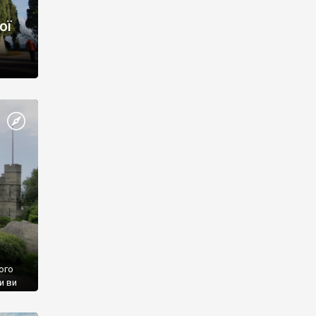
ої
ого
и ви