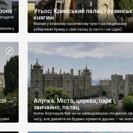
рона
Утьос. Кримський палац грузинськ
княгині
згадати
Майже у кожному населеному пункті на південному
ивезли у
узбережжі Криму є свій палац (а часто і не один).
ої
Алупка. Місто, церква, парк і,
звичайно, палац
Князь Воронцов був чи не найвідомішою людиною св
раїні
часу, але давайте не будемо кривити душею – чи знал
це прізвище до відвідин Алупки? Мабуть все таки ні.