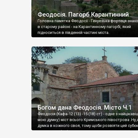
Феодосія. Пагорб Карантинний
Головна памятка Феодосії - Генуезька фортеця знах
в старому районі - на Карантинному пагорбі, який
підноситься в південній частині міста.
Богом дана Феодосія. Місто Ч.1
Феодосія (Кафа-12 (13) -15 (18) ст) - одне з найцікаві
мою думку) міст всього Кримського півострова .Ну,
думка в кожного своя, тому щоби розвіяти цей субєк
запрошую відвідати це