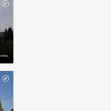
же
нство,