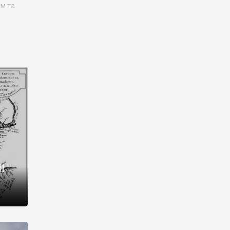
им та
ора і
є
го типу,
ей-
рний
ста:
 райони
від 2
I
і,
рукти,
 котрі