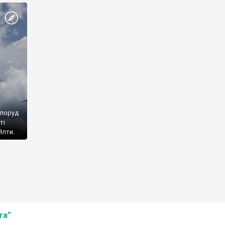
споруд
ті
Ялти.
та”