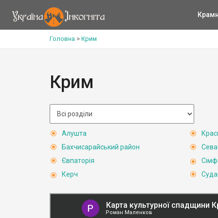
Крам
Головна
>
Крим
Крим
Алушта
Крас
Бахчисарайський район
Сева
Євпаторія
Сімф
Керч
Суда