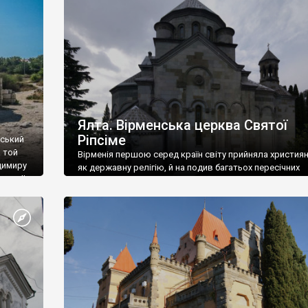
ефактів
називаються «повстяками» (postaki)…” “Вино. Крим
єкту
виробляє відмінне вино і його вдосталь: воно все ду
го».
легке біле і дуже […]
ти та
Ялта. Вірменська церква Святої
Ріпсіме
вський
 той
Вірменія першою серед країн світу прийняла христия
димиру
як державну релігію, й на подив багатьох пересічних
илю ІІ,
українців, які усіх кавказців вважають мусульманами,
 в
вірмени є відданими вірянами Христа