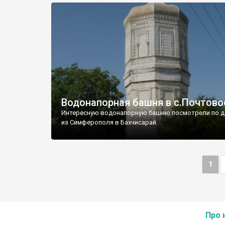
Водонапорная башня в с.Почтово
Интересную водонапорную башню посмотрели по д
из Симферополя в Бахчисарай.
1
Про 