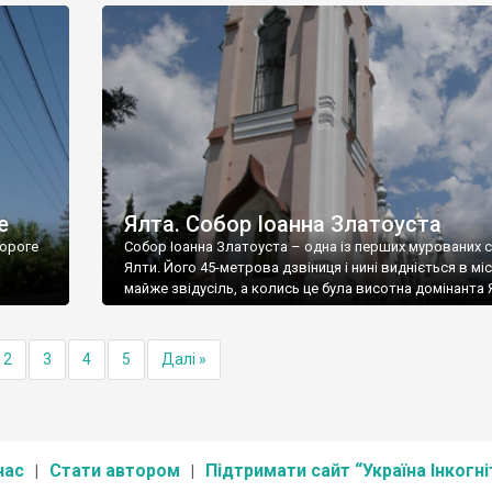
е
Ялта. Собор Іоанна Златоуста
ороге
Собор Іоанна Златоуста – одна із перших мурованих 
Ялти. Його 45-метрова дзвіниця і нині видніється в міс
майже звідусіль, а колись це була висотна домінанта 
2
3
4
5
Далі »
нас
Стати автором
Підтримати сайт “Україна Інкогні