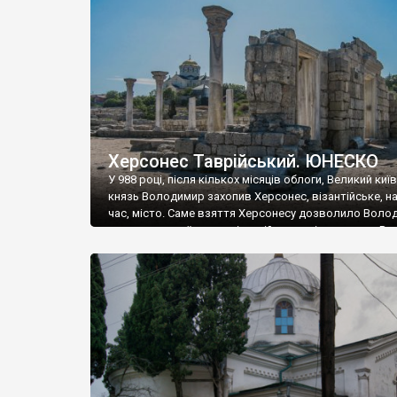
музею «Новгородський музей-заповідник» сотні арт
візантійської доби. Раритети викрадені з фондів об’
культурної спадщини ЮНЕСКО «Херсонеса Таврійсько
Офіційно – на виставку «Золото Візантії», але експер
влада в Україні вважають це лише […]
Херсонес Таврійський. ЮНЕСКО
У 988 році, після кількох місяців облоги, Великий киї
князь Володимир захопив Херсонес, візантійське, на
час, місто. Саме взяття Херсонесу дозволило Воло
диктувати свої умови візантійському імператору Вас
та одружитися з його дочкою Ганною. Цього ж року,
Херсонесі Володимир-язичник, став Василем-
християнином. А потім було Хрещення Русі. На честь
Херсонесу Таврійського названо місто […]