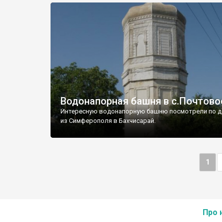
Водонапорная башня в с.Почтово
Интересную водонапорную башню посмотрели по д
из Симферополя в Бахчисарай.
1
Про 