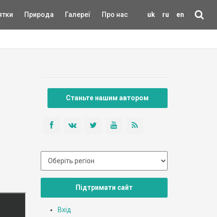
ятки
Природа
Галереї
Про нас
uk
ru
en
Станьте нашим автором
Підтримати сайт
Вхід