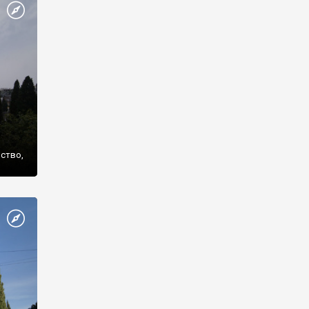
же
нство,