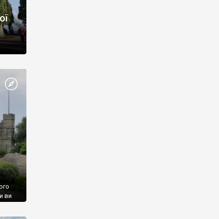
ої
ого
и ви