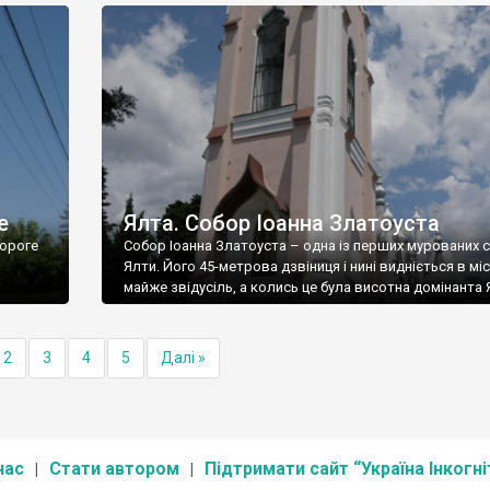
е
Ялта. Собор Іоанна Златоуста
ороге
Собор Іоанна Златоуста – одна із перших мурованих 
Ялти. Його 45-метрова дзвіниця і нині видніється в міс
майже звідусіль, а колись це була висотна домінанта 
2
3
4
5
Далі »
нас
Стати автором
Підтримати сайт “Україна Інкогні