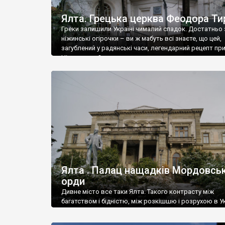
Ялта. Грецька церква Феодора Ти
Греки залишили Україні чималий спадок. Достатньо 
ніжинські огірочки – ви ж мабуть всі знаєте, що цей,
загублений у радянські часи, легендарний рецепт пр
Ніжин греки?
Ялта . Палац нащадків Мордовськ
орди
Дивне місто все таки Ялта. Такого контрасту між
багатством і бідністю, між розкішшю і розрухою в Ук
більше не знайдеш.