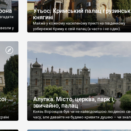
рона
Утьос. Кримський палац грузинськ
княгині
згадати
Майже у кожному населеному пункті на південному
ивезли у
узбережжі Криму є свій палац (а часто і не один).
ої
Алупка. Місто, церква, парк і,
звичайно, палац
Князь Воронцов був чи не найвідомішою людиною св
раїні
часу, але давайте не будемо кривити душею – чи знал
це прізвище до відвідин Алупки? Мабуть все таки ні.