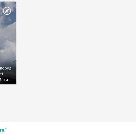
споруд
ті
Ялти.
та”