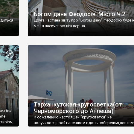
Богом дана Феодосія. Місто Ч.2
одиться
Друга частина звіту про "Богом дану" Феодосію буде 
менш насиченою ніж перша.
Тарханкутская кругосветка(от
Черноморского до Атлеша)
ших (на
але
К сожалению настоящей "кругосветки" не
тивізм,
получилось,пройти пешком вдоль побережья,поэтом
совершали радиальные вылазки из Оленевки.