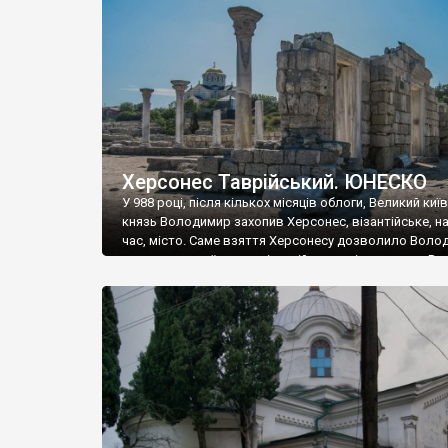
музею «Новгородський музей-заповідник» сотні арт
візантійської доби. Раритети викрадені з фондів об’
культурної спадщини ЮНЕСКО «Херсонеса Таврійсько
Офіційно – на виставку «Золото Візантії», але експер
влада в Україні вважають це лише […]
Херсонес Таврійський. ЮНЕСКО
У 988 році, після кількох місяців облоги, Великий киї
князь Володимир захопив Херсонес, візантійське, на
час, місто. Саме взяття Херсонесу дозволило Воло
диктувати свої умови візантійському імператору Вас
та одружитися з його дочкою Ганною. Цього ж року,
Херсонесі Володимир-язичник, став Василем-
християнином. А потім було Хрещення Русі. На честь
Херсонесу Таврійського названо місто […]