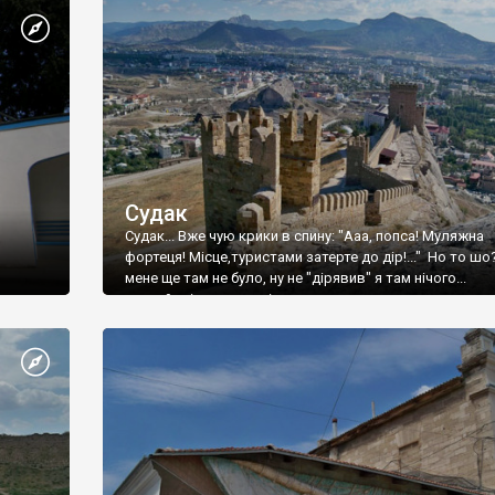
Судак
Судак... Вже чую крики в спину: "Ааа, попса! Муляжна
фортеця! Місце,туристами затерте до дір!..." Но то шо
мене ще там не було, ну не "дірявив" я там нічого...
принаймні до цього літа.