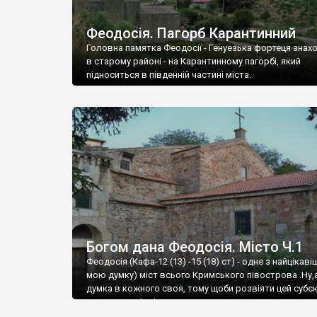
Феодосія. Пагорб Карантинний
Головна памятка Феодосії - Генуезька фортеця знах
в старому районі - на Карантинному пагорбі, який
підноситься в південній частині міста.
Богом дана Феодосія. Місто Ч.1
Феодосія (Кафа-12 (13) -15 (18) ст) - одне з найцікаві
мою думку) міст всього Кримського півострова .Ну,
думка в кожного своя, тому щоби розвіяти цей субєк
запрошую відвідати це