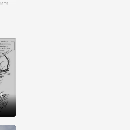
им та
ора і
є
го типу,
ей-
рний
ста:
 райони
від 2
I
і,
рукти,
 котрі