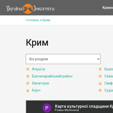
Крам
Головна
>
Крим
Крим
Алушта
Крас
Бахчисарайський район
Сева
Євпаторія
Сімф
Керч
Суда