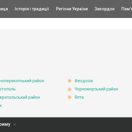
ниця
Історія і традиції
Регіони України
Закордон
Пам'
ноперекопський район
Феодосія
стополь
Чорноморський район
еропольський район
Ялта
к