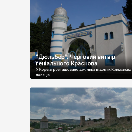
“Дюльбер”. Черговий витвір
геніального Краснова
У Кореїзі розташовано декілька відомих Кримських
палаців.