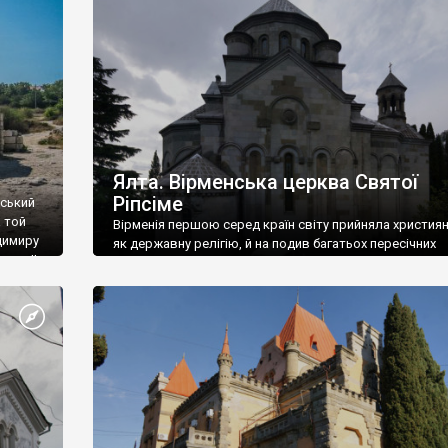
ефактів
називаються «повстяками» (postaki)…” “Вино. Крим
єкту
виробляє відмінне вино і його вдосталь: воно все ду
го».
легке біле і дуже […]
ти та
Ялта. Вірменська церква Святої
Ріпсіме
вський
 той
Вірменія першою серед країн світу прийняла христия
димиру
як державну релігію, й на подив багатьох пересічних
илю ІІ,
українців, які усіх кавказців вважають мусульманами,
 в
вірмени є відданими вірянами Христа