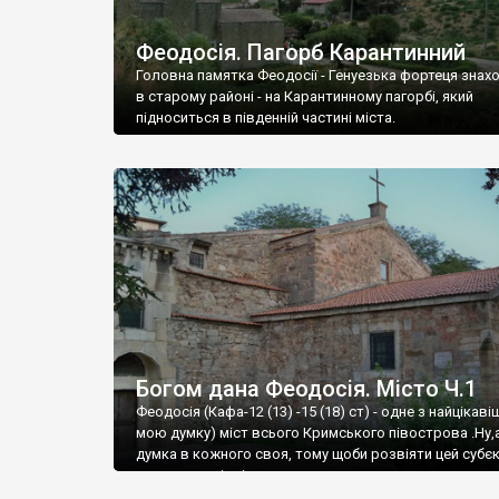
Феодосія. Пагорб Карантинний
Головна памятка Феодосії - Генуезька фортеця знах
в старому районі - на Карантинному пагорбі, який
підноситься в південній частині міста.
Богом дана Феодосія. Місто Ч.1
Феодосія (Кафа-12 (13) -15 (18) ст) - одне з найцікаві
мою думку) міст всього Кримського півострова .Ну,
думка в кожного своя, тому щоби розвіяти цей субєк
запрошую відвідати це