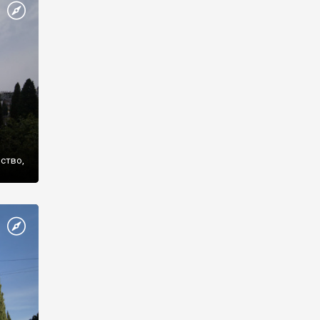
же
нство,