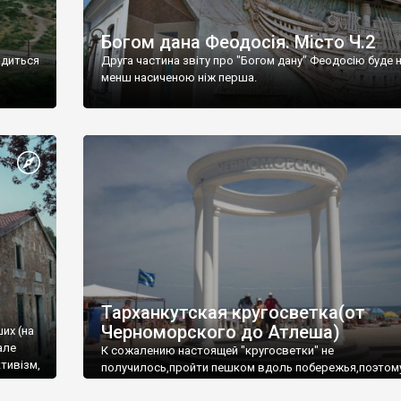
Богом дана Феодосія. Місто Ч.2
одиться
Друга частина звіту про "Богом дану" Феодосію буде 
менш насиченою ніж перша.
Тарханкутская кругосветка(от
Черноморского до Атлеша)
ших (на
але
К сожалению настоящей "кругосветки" не
тивізм,
получилось,пройти пешком вдоль побережья,поэтом
совершали радиальные вылазки из Оленевки.