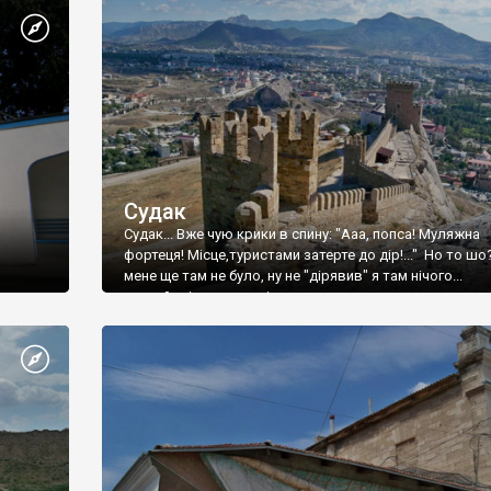
Судак
Судак... Вже чую крики в спину: "Ааа, попса! Муляжна
фортеця! Місце,туристами затерте до дір!..." Но то шо
мене ще там не було, ну не "дірявив" я там нічого...
принаймні до цього літа.