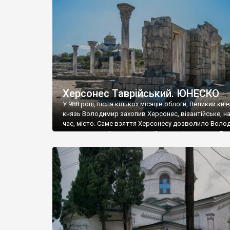
музею «Новгородський музей-заповідник» сотні арт
візантійської доби. Раритети викрадені з фондів об’
культурної спадщини ЮНЕСКО «Херсонеса Таврійсько
Офіційно – на виставку «Золото Візантії», але експер
влада в Україні вважають це лише […]
Херсонес Таврійський. ЮНЕСКО
У 988 році, після кількох місяців облоги, Великий киї
князь Володимир захопив Херсонес, візантійське, на
час, місто. Саме взяття Херсонесу дозволило Воло
диктувати свої умови візантійському імператору Вас
та одружитися з його дочкою Ганною. Цього ж року,
Херсонесі Володимир-язичник, став Василем-
християнином. А потім було Хрещення Русі. На честь
Херсонесу Таврійського названо місто […]