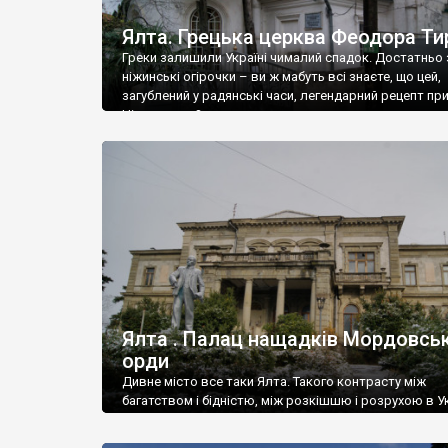
Ялта. Грецька церква Феодора Ти
Греки залишили Україні чималий спадок. Достатньо 
ніжинські огірочки – ви ж мабуть всі знаєте, що цей,
загублений у радянські часи, легендарний рецепт пр
Ніжин греки?
Ялта . Палац нащадків Мордовськ
орди
Дивне місто все таки Ялта. Такого контрасту між
багатством і бідністю, між розкішшю і розрухою в Ук
більше не знайдеш.