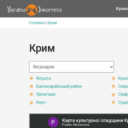
Крам
Головна
>
Крим
Крим
Алушта
Крас
Бахчисарайський район
Сева
Євпаторія
Сімф
Керч
Суда