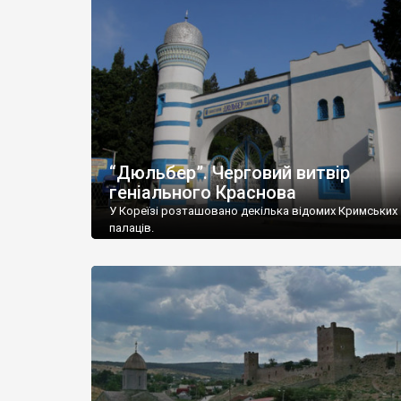
“Дюльбер”. Черговий витвір
геніального Краснова
У Кореїзі розташовано декілька відомих Кримських
палаців.