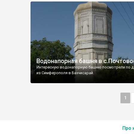
Водонапорная башня в с.Почтово
Интересную водонапорную башню посмотрели по д
из Симферополя в Бахчисарай.
1
Про 