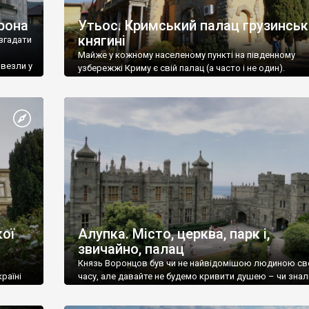
рона
Утьос. Кримський палац грузинськ
княгині
згадати
Майже у кожному населеному пункті на південному
ивезли у
узбережжі Криму є свій палац (а часто і не один).
ої
Алупка. Місто, церква, парк і,
звичайно, палац
Князь Воронцов був чи не найвідомішою людиною св
раїні
часу, але давайте не будемо кривити душею – чи знал
це прізвище до відвідин Алупки? Мабуть все таки ні.