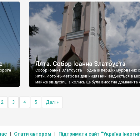
е
Ялта. Собор Іоанна Златоуста
ороге
Собор Іоанна Златоуста – одна із перших мурованих 
Ялти. Його 45-метрова дзвіниця і нині видніється в міс
майже звідусіль, а колись це була висотна домінанта 
2
3
4
5
Далі »
нас
Стати автором
Підтримати сайт “Україна Інкогні