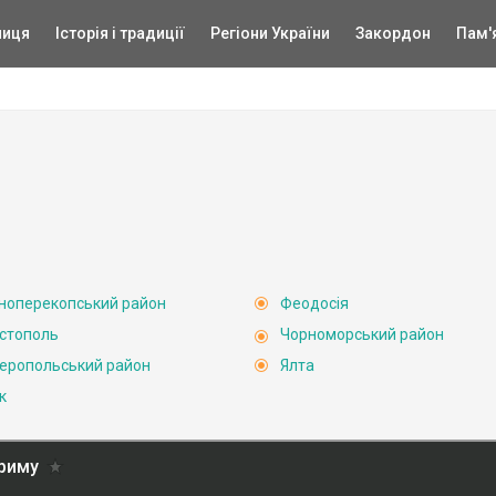
ниця
Історія і традиції
Регіони України
Закордон
Пам'
ноперекопський район
Феодосія
стополь
Чорноморський район
еропольський район
Ялта
к