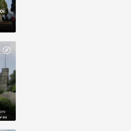
ої
ого
и ви