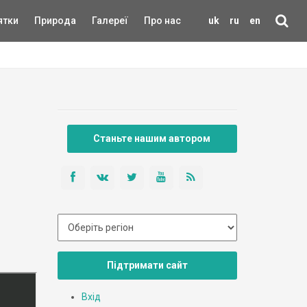
ятки
Природа
Галереї
Про нас
uk
ru
en
Станьте нашим автором
Підтримати сайт
Вхід