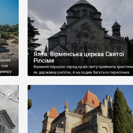
ефактів
називаються «повстяками» (postaki)…” “Вино. Крим
єкту
виробляє відмінне вино і його вдосталь: воно все ду
го».
легке біле і дуже […]
ти та
Ялта. Вірменська церква Святої
Ріпсіме
вський
 той
Вірменія першою серед країн світу прийняла христия
димиру
як державну релігію, й на подив багатьох пересічних
илю ІІ,
українців, які усіх кавказців вважають мусульманами,
 в
вірмени є відданими вірянами Христа