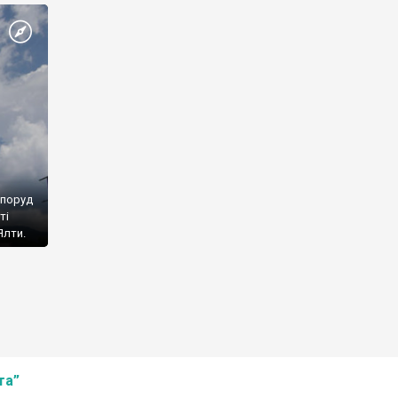
споруд
ті
Ялти.
та”