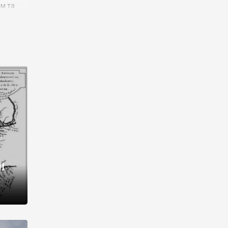
им та
ора і
є
го типу,
ей-
рний
ста:
 райони
від 2
I
і,
рукти,
 котрі