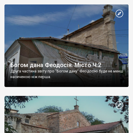
Богом дана Феодосія. Місто Ч.2
Друга частина звіту про "Богом дану" Феодосію буде не менш
насиченою ніж перша.