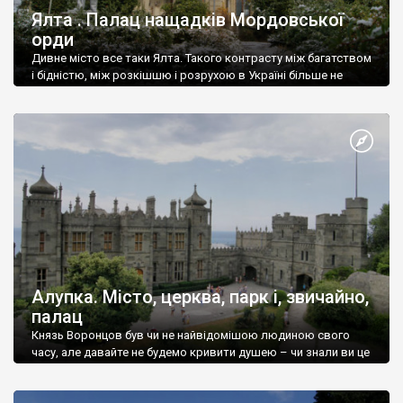
Ялта . Палац нащадків Мордовської
орди
Дивне місто все таки Ялта. Такого контрасту між багатством
і бідністю, між розкішшю і розрухою в Україні більше не
знайдеш.
Алупка. Місто, церква, парк і, звичайно,
палац
Князь Воронцов був чи не найвідомішою людиною свого
часу, але давайте не будемо кривити душею – чи знали ви це
прізвище до відвідин Алупки? Мабуть все таки ні.