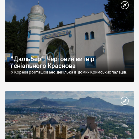
“Дюльбер”. Черговий витвір
геніального Краснова
У Кореїзі розташовано декілька відомих Кримських палаців.