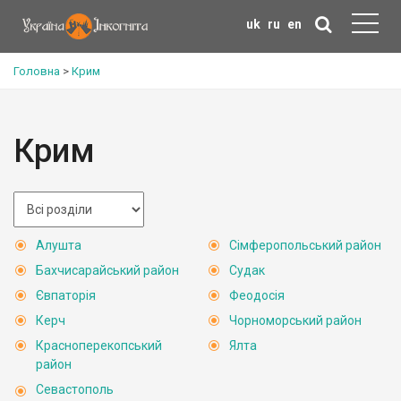
uk
ru
en
Головна
>
Крим
Крим
Алушта
Сімферопольський район
Бахчисарайський район
Судак
Євпаторія
Феодосія
Керч
Чорноморський район
Красноперекопський
Ялта
район
Севастополь