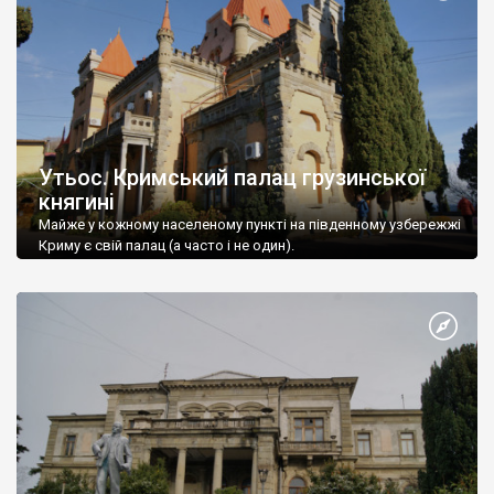
Утьос. Кримський палац грузинської
княгині
Майже у кожному населеному пункті на південному узбережжі
Криму є свій палац (а часто і не один).