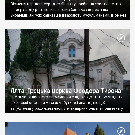
Вірменія першою серед країн світу прийняла християнство,
як державну релігію, й на подив багатьох пересічних
українців, які усіх кавказців вважають мусульманами, вірмени
є відданими вірянами Христа
Ялта. Грецька церква Феодора Тирона
Греки залишили Україні чималий спадок. Достатньо згадати
ніжинські огірочки – ви ж мабуть всі знаєте, що цей,
загублений у радянські часи, легендарний рецепт привезли у
Ніжин греки?