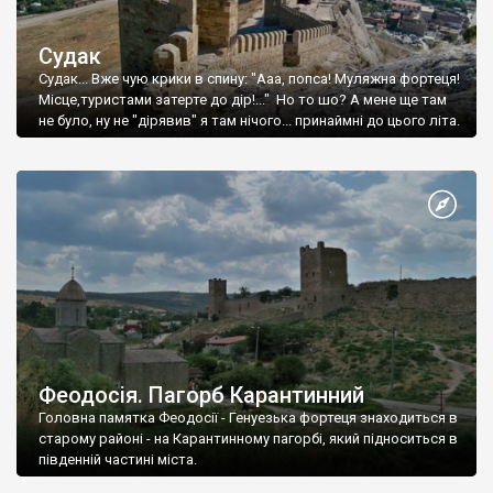
Судак
Судак... Вже чую крики в спину: "Ааа, попса! Муляжна фортеця!
Місце,туристами затерте до дір!..." Но то шо? А мене ще там
не було, ну не "дірявив" я там нічого... принаймні до цього літа.
Феодосія. Пагорб Карантинний
Головна памятка Феодосії - Генуезька фортеця знаходиться в
старому районі - на Карантинному пагорбі, який підноситься в
південній частині міста.