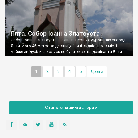
Ялта. Собор Іоанна Златоуста
Собор Іоанна Златоуста – одна із перших мурованих споруд
Ялти. Його 45-метрова дзвіниця і нині видніється в місті
майже звідусіль, а колись це була висотна домінанта Ялти.
1
2
3
4
5
Далі »
Станьте нашим автором