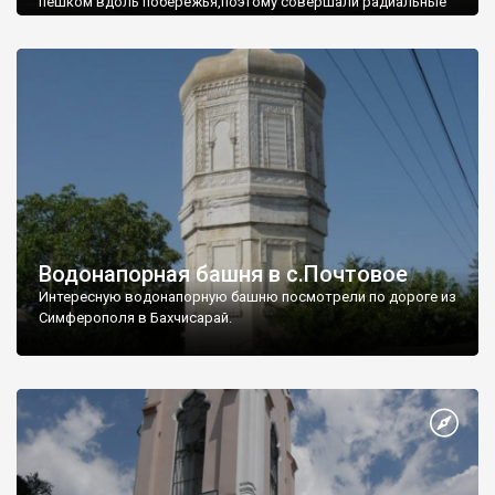
пешком вдоль побережья,поэтому совершали радиальные
вылазки из Оленевки.
Водонапорная башня в с.Почтовое
Интересную водонапорную башню посмотрели по дороге из
Симферополя в Бахчисарай.