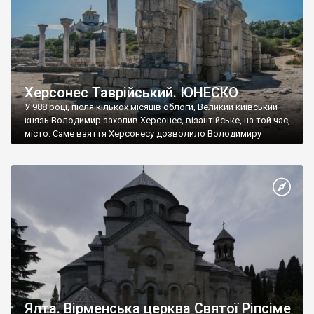
Херсонес Таврійський. ЮНЕСКО
У 988 році, після кількох місяців облоги, Великий київський
князь Володимир захопив Херсонес, візантійське, на той час,
місто. Саме взяття Херсонесу дозволило Володимиру
диктувати свої умови візантійському імператору Василю ІІ, та
одружитися з його дочкою Ганною. Цього ж року, в
Херсонесі Володимир-язичник, став Василем-християнином.
А потім було Хрещення Русі. На честь Херсонесу Таврійського
названо місто […]
Ялта. Вірменська церква Святої Ріпсіме