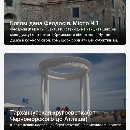
Богом дана Феодосія. Місто Ч.1
Феодосія (Кафа-12 (13) -15 (18) ст) - одне з найцікавіших (на
мою думку) міст всього Кримського півострова .Ну,але
думка в кожного своя, тому щоби розвіяти цей субєктивізм,
запрошую відвідати це
Тарханкутская кругосветка(от
Черноморского до Атлеша)
К сожалению настоящей "кругосветки" не получилось,пройти